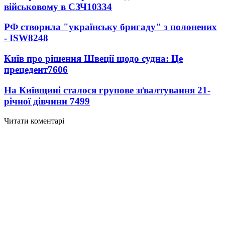
військовому в СЗЧ
10334
РФ створила "українську бригаду" з полонених
- ISW
8248
Київ про рішення Швеції щодо судна: Це
прецедент
7606
На Київщині сталося групове зґвалтування 21-
річної дівчини
7499
Читати коментарі