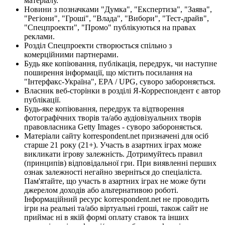
матеріалу.
Новини з позначками "Думка", "Експертиза", "Заява",
"Регіони", "Гроші", "Влада", "Вибори", "Тест-драйв",
"Спецпроекти", "Промо" публікуються на правах
реклами.
Розділ Спецпроекти створюється спільно з
комерційними партнерами.
Будь яке копіювання, публікація, передрук, чи наступне
поширення інформації, що містить посилання на
"Інтерфакс-Україна", EPA / UPG, суворо забороняється.
Власник веб-сторінки в розділі Я-Корреспондент є автор
публікації.
Будь-яке копіювання, передрук та відтворення
фотографічних творів та/або аудіовізуальних творів
правовласника Getty Images - суворо забороняється.
Матеріали сайту korrespondent.net призначені для осіб
старше 21 року (21+). Участь в азартних іграх може
викликати ігрову залежність. Дотримуйтесь правил
(принципів) відповідальної гри. При виявленні перших
ознак залежності негайно зверніться до спеціаліста.
Пам'ятайте, що участь в азартних іграх не може бути
джерелом доходів або альтернативою роботі.
Інформаційний ресурс korrespondent.net не проводить
ігри на реальні та/або віртуальні гроші, також сайт не
приймає ні в якій формі оплату ставок та інших