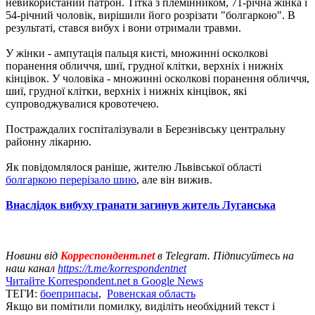
невикористаний патрон. Тітка з племінником, 71-річна жінка і
54-річний чоловік, вирішили його розрізати "болгаркою". В
результаті, стався вибух і вони отримали травми.
У жінки - ампутація пальця кисті, множинні осколкові
поранення обличчя, шиї, грудної клітки, верхніх і нижніх
кінцівок. У чоловіка - множинні осколкові поранення обличчя,
шиї, грудної клітки, верхніх і нижніх кінцівок, які
супроводжувалися кровотечею.
Постраждалих госпіталізували в Березнівську центральну
районну лікарню.
Як повідомлялося раніше, жителю Львівської області
болгаркою перерізало шию
, але він вижив.
Внаслідок вибуху гранати загинув житель Луганська
Новини від
Корреспондент.net
в Telegram. Підписуйтесь на
наш канал
https://t.me/korrespondentnet
Читайте Korrespondent.net в Google News
ТЕГИ:
боеприпасы
,
Ровенская область
Якщо ви помітили помилку, виділіть необхідний текст і