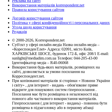
Реклама на сайті
Використання матеріалів korrespondent.net
Правила користування сайтом
Договір користування сайтом
Політика у сфері конфіденційності і персональних даних
Угода щодо користування
Редакція
© 2000-2026, Korrespondent.net
Суб'єкт у сфері онлайн-медіа Назва онлайн-медіа –
«КореспонденТ.net» Адреса: 02091, місто Київ,
ХАРКІВСЬКЕ ШОСЕ, будинок 172-Б, офіс 208/1 E-mail:
sunlight@mediadim.com.ua
Телефон: 044-205-43-00
Ідентифікатор медіа – R40-06068
Використання будь-яких матеріалів, розміщених на
сайті, дозволяється за умови посилання на
Корреспондент.net.
При копіюванні матеріалів зі сторінки « Новини України
і світу» , для інтернет - видань - обов'язкове пряме
відкрите для пошукових систем гіперпосилання .
Посилання має бути розміщена в незалежності від
повного або часткового використання матеріалів.
Гіперпосилання ( для інтернет - видань) - повинна бути
розміщена в підзаголовку або в першому абзаці