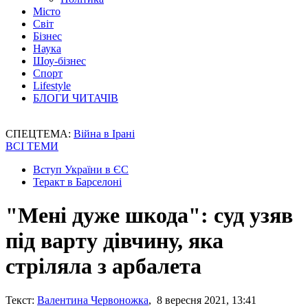
Місто
Світ
Бізнес
Наука
Шоу-бізнес
Спорт
Lifestyle
БЛОГИ ЧИТАЧІВ
СПЕЦТЕМА:
Війна в Ірані
ВСІ ТЕМИ
Вступ України в ЄС
Теракт в Барселоні
"Мені дуже шкода": суд узяв
під варту дівчину, яка
стріляла з арбалета
Текст:
Валентина Червоножка
, 8 вересня 2021, 13:41