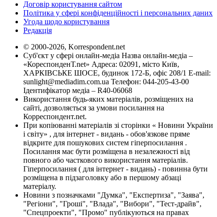
Договір користування сайтом
Політика у сфері конфіденційності і персональних даних
Угода щодо користування
Редакція
© 2000-2026, Korrespondent.net
Суб'єкт у сфері онлайн-медіа Назва онлайн-медіа –
«КореспонденТ.net» Адреса: 02091, місто Київ,
ХАРКІВСЬКЕ ШОСЕ, будинок 172-Б, офіс 208/1 E-mail:
sunlight@mediadim.com.ua
Телефон: 044-205-43-00
Ідентифікатор медіа – R40-06068
Використання будь-яких матеріалів, розміщених на
сайті, дозволяється за умови посилання на
Корреспондент.net.
При копіюванні матеріалів зі сторінки « Новини України
і світу» , для інтернет - видань - обов'язкове пряме
відкрите для пошукових систем гіперпосилання .
Посилання має бути розміщена в незалежності від
повного або часткового використання матеріалів.
Гіперпосилання ( для інтернет - видань) - повинна бути
розміщена в підзаголовку або в першому абзаці
матеріалу.
Новини з позначками "Думка", "Експертиза", "Заява",
"Регіони", "Гроші", "Влада", "Вибори", "Тест-драйв",
"Спецпроекти", "Промо" публікуються на правах