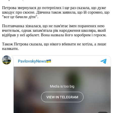
Петрова звернулася до потерпілих і ще раз сказала, що дуже
шкодує про скоєне. Дівчина також заявила, що їй соромно, що
"все це бачили діти".
Полтавчанка зізналася, що не пам'ятає імен поранених нею
вчительок, однак запам'ятала рік народження школяра, який
відібрав у неї арбалет. Вона назвала його хоробрим і героєм.
Також Петрова сказала, що нікого вбивати не хотіла, а лише
налякати.