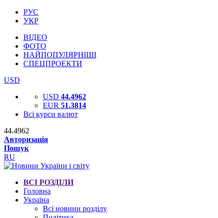
РУС
УКР
ВІДЕО
ФОТО
НАЙПОПУЛЯРНІШІ
СПЕЦПРОЕКТИ
USD
USD
44.4962
EUR
51.3814
Всі курси валют
44.4962
Авторизація
Пошук
RU
ВСІ РОЗДІЛИ
Головна
Україна
Всі новини розділу
Політика