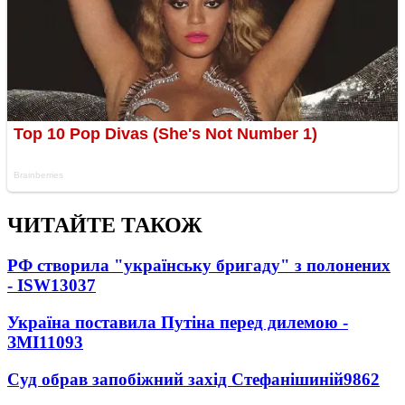
ЧИТАЙТЕ ТАКОЖ
РФ створила "українську бригаду" з полонених
- ISW
13037
Україна поставила Путіна перед дилемою -
ЗМІ
11093
Суд обрав запобіжний захід Стефанішиній
9862