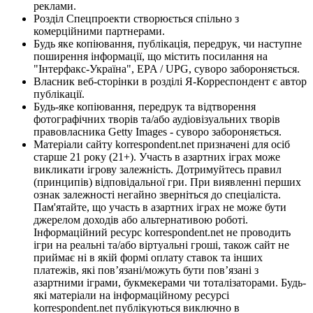
реклами.
Розділ Спецпроекти створюється спільно з
комерційними партнерами.
Будь яке копіювання, публікація, передрук, чи наступне
поширення інформації, що містить посилання на
"Інтерфакс-Україна", EPA / UPG, суворо забороняється.
Власник веб-сторінки в розділі Я-Корреспондент є автор
публікації.
Будь-яке копіювання, передрук та відтворення
фотографічних творів та/або аудіовізуальних творів
правовласника Getty Images - суворо забороняється.
Матеріали сайту korrespondent.net призначені для осіб
старше 21 року (21+). Участь в азартних іграх може
викликати ігрову залежність. Дотримуйтесь правил
(принципів) відповідальної гри. При виявленні перших
ознак залежності негайно зверніться до спеціаліста.
Пам'ятайте, що участь в азартних іграх не може бути
джерелом доходів або альтернативою роботі.
Інформаційний ресурс korrespondent.net не проводить
ігри на реальні та/або віртуальні гроші, також сайт не
приймає ні в якій формі оплату ставок та інших
платежів, які пов’язані/можуть бути пов’язані з
азартними іграми, букмекерами чи тоталізаторами. Будь-
які матеріали на інформаційному ресурсі
korrespondent.net публікуються виключно в