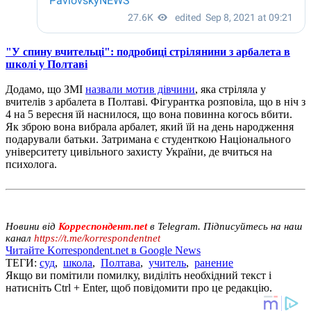
"У спину вчительці": подробиці стрілянини з арбалета в
школі у Полтаві
Додамо, що ЗМІ
назвали мотив дівчини
, яка стріляла у
вчителів з арбалета в Полтаві. Фігурантка розповіла, що в ніч з
4 на 5 вересня їй наснилося, що вона повинна когось вбити.
Як зброю вона вибрала арбалет, який їй на день народження
подарували батьки. Затримана є студенткою Національного
університету цивільного захисту України, де вчиться на
психолога.
Новини від
Корреспондент.net
в Telegram. Підписуйтесь на наш
канал
https://t.me/korrespondentnet
Читайте Korrespondent.net в Google News
ТЕГИ:
суд
,
школа
,
Полтава
,
учитель
,
ранение
Якщо ви помітили помилку, виділіть необхідний текст і
натисніть Ctrl + Enter, щоб повідомити про це редакцію.