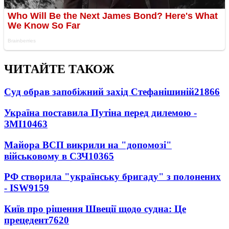
ЧИТАЙТЕ ТАКОЖ
Суд обрав запобіжний захід Стефанішиній
21866
Україна поставила Путіна перед дилемою -
ЗМІ
10463
Майора ВСП викрили на "допомозі"
військовому в СЗЧ
10365
РФ створила "українську бригаду" з полонених
- ISW
9159
Київ про рішення Швеції щодо судна: Це
прецедент
7620