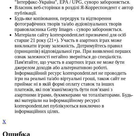
"Інтерфакс-Україна", EPA / UPG, суворо забороняється.
Власник веб-сторінки в розділі Я-Корреспондент є автор
публікації.
Будь-яке копіювання, передрук та відтворення
фотографічних творів та/або аудіовізуальних творів
правовласника Getty Images - суворо забороняється.
Матеріали сайту korrespondent.net призначені для осіб
старше 21 року (21+). Участь в азартних іграх може
викликати ігрову залежність. Дотримуйтесь правил
(принципів) відповідальної гри. При виявленні перших
ознак залежності негайно зверніться до спеціаліста.
Пам'ятайте, що участь в азартних іграх не може бути
джерелом доходів або альтернативою роботі.
Інформаційний ресурс korrespondent.net не проводить
ігри на реальні та/або віртуальні гроші, також сайт не
приймає ні в якій формі оплату ставок та інших
платежів, які пов’язані/можуть бути пов’язані з
азартними іграми, букмекерами чи тоталізаторами. Будь-
які матеріали на інформаційному ресурсі
korrespondent.net публікуються виключно в
інформаційних цілях.
X
Ошибка