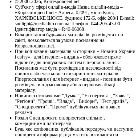
© 2000-2026, Korrespondent.net
Суб'єкт у сфері онлайн-медіа Назва онлайн-медіа –
«КореспонденТ.net» Адреса: 02091, місто Київ,
ХАРКІВСЬКЕ ШОСЕ, будинок 172-Б, офіс 208/1 E-mail:
sunlight@mediadim.com.ua
Телефон: 044-205-43-00
Ідентифікатор медіа – R40-06068
Використання будь-яких матеріалів, розміщених на
сайті, дозволяється за умови посилання на
Корреспондент.net.
При копіюванні матеріалів зі сторінки « Новини України
і світу» , для інтернет - видань - обов'язкове пряме
відкрите для пошукових систем гіперпосилання .
Посилання має бути розміщена в незалежності від
повного або часткового використання матеріалів.
Гіперпосилання ( для інтернет - видань) - повинна бути
розміщена в підзаголовку або в першому абзаці
матеріалу.
Новини з позначками "Думка", "Експертиза", "Заява",
"Регіони", "Гроші", "Влада", "Вибори", "Тест-драйв",
"Спецпроекти", "Промо" публікуються на правах
реклами.
Розділ Спецпроекти створюється спільно з
комерційними партнерами.
Будь яке копіювання, публікація, передрук, чи наступне
поширення інформації, що містить посилання на