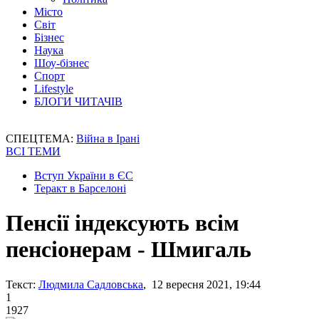
Місто
Світ
Бізнес
Наука
Шоу-бізнес
Спорт
Lifestyle
БЛОГИ ЧИТАЧІВ
СПЕЦТЕМА:
Війна в Ірані
ВСІ ТЕМИ
Вступ України в ЄС
Теракт в Барселоні
Пенсії індексують всім
пенсіонерам - Шмигаль
Текст:
Людмила Садловська
, 12 вересня 2021, 19:44
1
1927