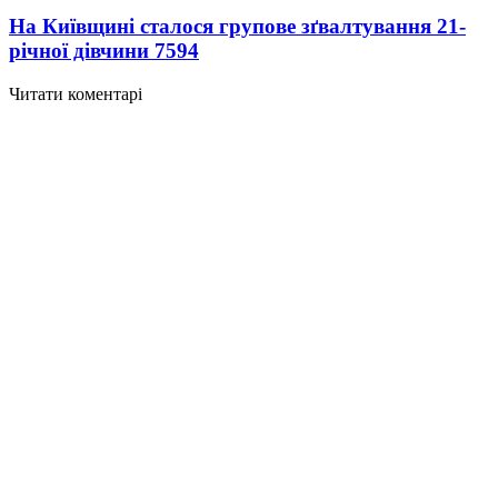
На Київщині сталося групове зґвалтування 21-
річної дівчини
7594
Читати коментарі