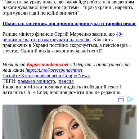
Також глава уряду додав, що також йде робота над введенням
накопичувальної пенсійної системи - "щоб українці, нарешті,
отримували гідні пенсійні виплати".
Шмигаль запевнив, що причин підвищувати тарифи немає
Раніше міністр фінансів Сергій Марченко заявив, що
40-
річним не варто розраховувати на пенсію
. Кількість
працюючих в Україні постійно скорочується, а пенсіонерів -
зростає. Єдиний вихід - накопичувальні пенсії.
Новини від
Корреспондент.net
в Telegram. Підписуйтесь на
наш канал
https://t.me/korrespondentnet
Читайте Korrespondent.net в Google News
ТЕГИ:
премьер-министр
,
пенсия
Якщо ви помітили помилку, виділіть необхідний текст і
натисніть Ctrl + Enter, щоб повідомити про це редакцію.