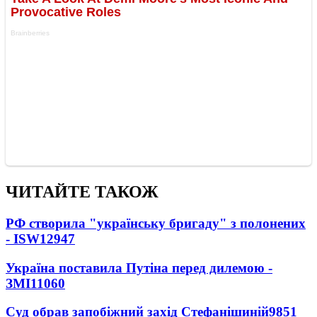
ЧИТАЙТЕ ТАКОЖ
РФ створила "українську бригаду" з полонених
- ISW
12947
Україна поставила Путіна перед дилемою -
ЗМІ
11060
Суд обрав запобіжний захід Стефанішиній
9851