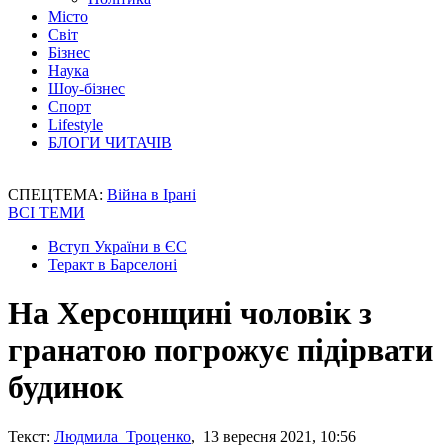
Місто
Світ
Бізнес
Наука
Шоу-бізнес
Спорт
Lifestyle
БЛОГИ ЧИТАЧІВ
СПЕЦТЕМА:
Війна в Ірані
ВСІ ТЕМИ
Вступ України в ЄС
Теракт в Барселоні
На Херсонщині чоловік з
гранатою погрожує підірвати
будинок
Текст:
Людмила Троценко
, 13 вересня 2021, 10:56