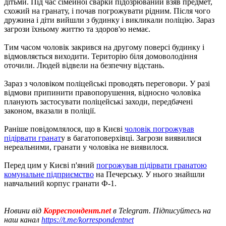
дітьми. Під час сімейної сварки підозрюваний взяв предмет,
схожий на гранату, і почав погрожувати рідним. Після чого
дружина і діти вийшли з будинку і викликали поліцію. Зараз
загрози їхньому життю та здоров'ю немає.
Тим часом чоловік закрився на другому поверсі будинку і
відмовляється виходити. Територію біля домоволодіння
оточили. Людей відвели на безпечну відстань.
Зараз з чоловіком поліцейські проводять переговори. У разі
відмови припинити правопорушення, відносно чоловіка
планують застосувати поліцейські заходи, передбачені
законом, вказали в поліції.
Раніше повідомлялося, що в Києві
чоловік погрожував
підірвати гранат
у в багатоповерхівці. Загрози виявилися
нереальними, гранати у чоловіка не виявилося.
Перед цим у Києві п'яний
погрожував підірвати гранатою
комунальне підприємство
на Печерську. У нього знайшли
навчальний корпус гранати Ф-1.
Новини від
Корреспондент.net
в Telegram. Підписуйтесь на
наш канал
https://t.me/korrespondentnet