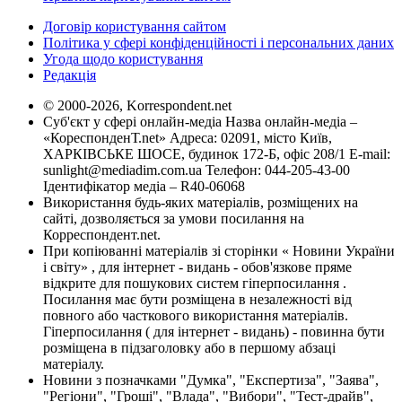
Договір користування сайтом
Політика у сфері конфіденційності і персональних даних
Угода щодо користування
Редакція
© 2000-2026, Korrespondent.net
Суб'єкт у сфері онлайн-медіа Назва онлайн-медіа –
«КореспонденТ.net» Адреса: 02091, місто Київ,
ХАРКІВСЬКЕ ШОСЕ, будинок 172-Б, офіс 208/1 E-mail:
sunlight@mediadim.com.ua
Телефон: 044-205-43-00
Ідентифікатор медіа – R40-06068
Використання будь-яких матеріалів, розміщених на
сайті, дозволяється за умови посилання на
Корреспондент.net.
При копіюванні матеріалів зі сторінки « Новини України
і світу» , для інтернет - видань - обов'язкове пряме
відкрите для пошукових систем гіперпосилання .
Посилання має бути розміщена в незалежності від
повного або часткового використання матеріалів.
Гіперпосилання ( для інтернет - видань) - повинна бути
розміщена в підзаголовку або в першому абзаці
матеріалу.
Новини з позначками "Думка", "Експертиза", "Заява",
"Регіони", "Гроші", "Влада", "Вибори", "Тест-драйв",