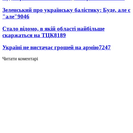
Зеленський про українську балістику: Буде, але є
"але"
9046
Стало відомо, в якій області найбільше
скаржаться на ТЦК
8189
Україні не вистачає грошей на армію
7247
Читати коментарі