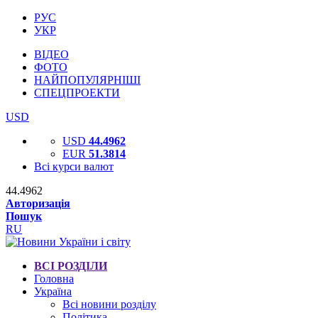
РУС
УКР
ВІДЕО
ФОТО
НАЙПОПУЛЯРНІШІ
СПЕЦПРОЕКТИ
USD
USD
44.4962
EUR
51.3814
Всі курси валют
44.4962
Авторизація
Пошук
RU
ВСІ РОЗДІЛИ
Головна
Україна
Всі новини розділу
Політика