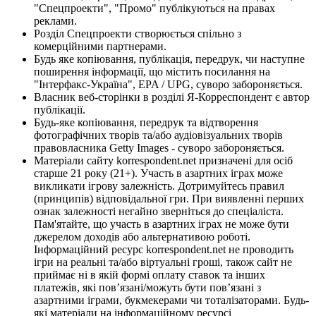
"Спецпроекти", "Промо" публікуються на правах
реклами.
Розділ Спецпроекти створюється спільно з
комерційними партнерами.
Будь яке копіювання, публікація, передрук, чи наступне
поширення інформації, що містить посилання на
"Інтерфакс-Україна", EPA / UPG, суворо забороняється.
Власник веб-сторінки в розділі Я-Корреспондент є автор
публікації.
Будь-яке копіювання, передрук та відтворення
фотографічних творів та/або аудіовізуальних творів
правовласника Getty Images - суворо забороняється.
Матеріали сайту korrespondent.net призначені для осіб
старше 21 року (21+). Участь в азартних іграх може
викликати ігрову залежність. Дотримуйтесь правил
(принципів) відповідальної гри. При виявленні перших
ознак залежності негайно зверніться до спеціаліста.
Пам'ятайте, що участь в азартних іграх не може бути
джерелом доходів або альтернативою роботі.
Інформаційний ресурс korrespondent.net не проводить
ігри на реальні та/або віртуальні гроші, також сайт не
приймає ні в якій формі оплату ставок та інших
платежів, які пов’язані/можуть бути пов’язані з
азартними іграми, букмекерами чи тоталізаторами. Будь-
які матеріали на інформаційному ресурсі