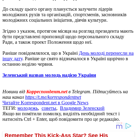
До складу цього органу планується залучити лідерів
молодіжних рухів та організацій, спортсменів, засновників
молодіжних соціальних ініціатив, діячів культури.
Згідно з указом, протягом місяця на розгляд президента мають
бути представлені пропозиції щодо персонального складу
Ради, а також проект Положення щодо неї.
Раніше повідомлялося, що в Україні
День молоді перенесли на
іншу дату
. Раніше це свято відзначалося в Україні щорічно в
останню неділю червня.
Зеленський назвав молодь надією України
Новини від
Корреспондент.net
в Telegram. Підписуйтесь на
наш канал
https://t.me/korrespondentnet
Читайте Korrespondent.net в Google News
ТЕГИ:
молодежь
,
советы
,
Владимир Зеленский
Якщо ви помітили помилку, виділіть необхідний текст і
натисніть Ctrl + Enter, щоб повідомити про це редакцію.