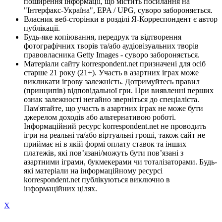
поширення інформації, що містить посилання на
"Інтерфакс-Україна", EPA / UPG, суворо забороняється.
Власник веб-сторінки в розділі Я-Корреспондент є автор
публікації.
Будь-яке копіювання, передрук та відтворення
фотографічних творів та/або аудіовізуальних творів
правовласника Getty Images - суворо забороняється.
Матеріали сайту korrespondent.net призначені для осіб
старше 21 року (21+). Участь в азартних іграх може
викликати ігрову залежність. Дотримуйтесь правил
(принципів) відповідальної гри. При виявленні перших
ознак залежності негайно зверніться до спеціаліста.
Пам'ятайте, що участь в азартних іграх не може бути
джерелом доходів або альтернативою роботі.
Інформаційний ресурс korrespondent.net не проводить
ігри на реальні та/або віртуальні гроші, також сайт не
приймає ні в якій формі оплату ставок та інших
платежів, які пов’язані/можуть бути пов’язані з
азартними іграми, букмекерами чи тоталізаторами. Будь-
які матеріали на інформаційному ресурсі
korrespondent.net публікуються виключно в
інформаційних цілях.
X