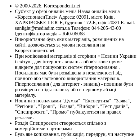
© 2000-2026, Korrespondent.net
Суб'єкт у сфері онлайн-медіа Назва онлайн-медіа –
«КореспонденТ.net» Адреса: 02091, місто Київ,
ХАРКІВСЬКЕ ШОСЕ, будинок 172-Б, офіс 208/1 E-mail:
sunlight@mediadim.com.ua
Телефон: 044-205-43-00
Ідентифікатор медіа – R40-06068
Використання будь-яких матеріалів, розміщених на
сайті, дозволяється за умови посилання на
Корреспондент.net.
При копіюванні матеріалів зі сторінки « Новини України
і світу» , для інтернет - видань - обов'язкове пряме
відкрите для пошукових систем гіперпосилання .
Посилання має бути розміщена в незалежності від
повного або часткового використання матеріалів.
Гіперпосилання ( для інтернет - видань) - повинна бути
розміщена в підзаголовку або в першому абзаці
матеріалу.
Новини з позначками "Думка", "Експертиза", "Заява",
"Регіони", "Гроші", "Влада", "Вибори", "Тест-драйв",
"Спецпроекти", "Промо" публікуються на правах
реклами.
Розділ Спецпроекти створюється спільно з
комерційними партнерами.
Будь яке копіювання, публікація, передрук, чи наступне