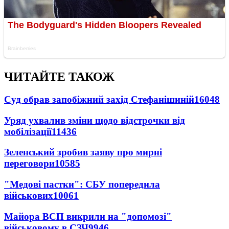
ЧИТАЙТЕ ТАКОЖ
Суд обрав запобіжний захід Стефанішиній
16048
Уряд ухвалив зміни щодо відстрочки від
мобілізації
11436
Зеленський зробив заяву про мирні
переговори
10585
"Медові пастки": СБУ попередила
військових
10061
Майора ВСП викрили на "допомозі"
військовому в СЗЧ
9946