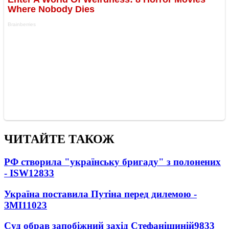
ЧИТАЙТЕ ТАКОЖ
РФ створила "українську бригаду" з полонених
- ISW
12833
Україна поставила Путіна перед дилемою -
ЗМІ
11023
Суд обрав запобіжний захід Стефанішиній
9833