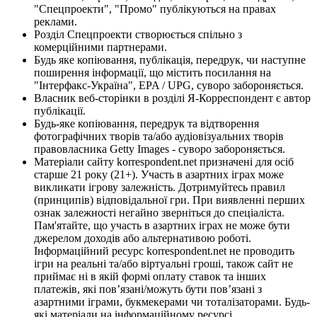
"Спецпроекти", "Промо" публікуються на правах
реклами.
Розділ Спецпроекти створюється спільно з
комерційними партнерами.
Будь яке копіювання, публікація, передрук, чи наступне
поширення інформації, що містить посилання на
"Інтерфакс-Україна", EPA / UPG, суворо забороняється.
Власник веб-сторінки в розділі Я-Корреспондент є автор
публікації.
Будь-яке копіювання, передрук та відтворення
фотографічних творів та/або аудіовізуальних творів
правовласника Getty Images - суворо забороняється.
Матеріали сайту korrespondent.net призначені для осіб
старше 21 року (21+). Участь в азартних іграх може
викликати ігрову залежність. Дотримуйтесь правил
(принципів) відповідальної гри. При виявленні перших
ознак залежності негайно зверніться до спеціаліста.
Пам'ятайте, що участь в азартних іграх не може бути
джерелом доходів або альтернативою роботі.
Інформаційний ресурс korrespondent.net не проводить
ігри на реальні та/або віртуальні гроші, також сайт не
приймає ні в якій формі оплату ставок та інших
платежів, які пов’язані/можуть бути пов’язані з
азартними іграми, букмекерами чи тоталізаторами. Будь-
які матеріали на інформаційному ресурсі