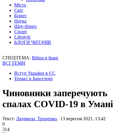
Місто
Світ
Бізнес
Наука
Шоу-бізнес
Спорт
Lifestyle
БЛОГИ ЧИТАЧІВ
СПЕЦТЕМА:
Війна в Ірані
ВСІ ТЕМИ
Вступ України в ЄС
Теракт в Барселоні
Чиновники заперечують
спалах COVID-19 в Умані
Текст:
Людмила Троценко
, 13 вересня 2021, 13:42
0
314