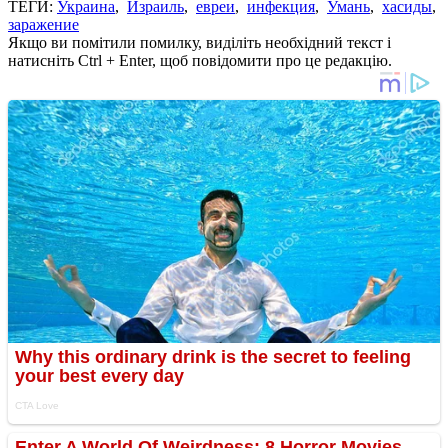
ТЕГИ:
Украина
,
Израиль
,
евреи
,
инфекция
,
Умань
,
хасиды
,
заражение
Якщо ви помітили помилку, виділіть необхідний текст і
натисніть Ctrl + Enter, щоб повідомити про це редакцію.