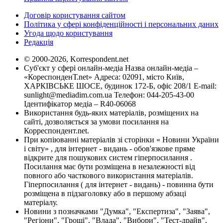
Договір користування сайтом
Політика у сфері конфіденційності і персональних даних
Угода щодо користування
Редакція
© 2000-2026, Korrespondent.net
Суб'єкт у сфері онлайн-медіа Назва онлайн-медіа –
«КореспонденТ.net» Адреса: 02091, місто Київ,
ХАРКІВСЬКЕ ШОСЕ, будинок 172-Б, офіс 208/1 E-mail:
sunlight@mediadim.com.ua
Телефон: 044-205-43-00
Ідентифікатор медіа – R40-06068
Використання будь-яких матеріалів, розміщених на
сайті, дозволяється за умови посилання на
Корреспондент.net.
При копіюванні матеріалів зі сторінки « Новини України
і світу» , для інтернет - видань - обов'язкове пряме
відкрите для пошукових систем гіперпосилання .
Посилання має бути розміщена в незалежності від
повного або часткового використання матеріалів.
Гіперпосилання ( для інтернет - видань) - повинна бути
розміщена в підзаголовку або в першому абзаці
матеріалу.
Новини з позначками "Думка", "Експертиза", "Заява",
"Регіони", "Гроші", "Влада", "Вибори", "Тест-драйв",