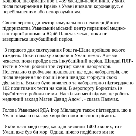
Кошової, інформація про 1 439 хасидів-паломників, у яких
після повернення в Ізраїль з Умані виявили коронавірус, є
перебільшенням або непорозумінням.
Своєю чергою, директор комунального некомерційного
підприємства Уманський міський центр первинної медико-
санітарної допомоги Юрій Пальчак чекає, поки не
завершиться інкубаційний період.
"З першого дня святкування Рош га-Шана пройшов всього
тиждень. Поки спалаху хвороби в Умані немає. Але ми
чекаємо, поки пройде весь інкубаційний період. Швидкі ПЛР-
тести в Умані робили три сертифіковані лабораторії.
Нелегально спробувала працювати ще одна лабораторія, але
після звернення до поліції вони швидко згорнули свою
діяльність. Всього було виявлено та лабораторно підтверджено
102 позитивних тести на ковід. В аеропорту Бориспіль і в
Ізраїлі тести робили не ми. Наскільки мені відомо, це робить
медичний заклад Маген Давид Адом", - сказав Пальчак.
Голова Уманської РДА Ігор Міклащук також підтвердив, що в
Умані ніякого спалаху хвороби поки не спостерігають.
"Якби насправді серед хасидів виявили 1400 хворих, то в
Умані вже був би мор. Однак, нічого подібного ми не