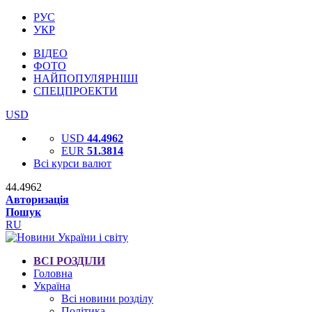
РУС
УКР
ВІДЕО
ФОТО
НАЙПОПУЛЯРНІШІ
СПЕЦПРОЕКТИ
USD
USD
44.4962
EUR
51.3814
Всі курси валют
44.4962
Авторизація
Пошук
RU
ВСІ РОЗДІЛИ
Головна
Україна
Всі новини розділу
Політика