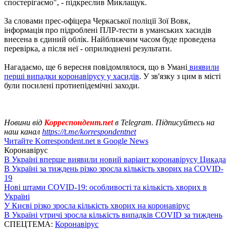
спостерігаємо", - підкреслив Миклащук.
За словами прес-офіцера Черкаської поліції Зої Вовк,
інформація про підроблені ПЛР-тести в уманських хасидів
внесена в єдиний облік. Найближчим часом буде проведена
перевірка, а після неї - оприлюднені результати.
Нагадаємо, ще 6 вересня повідомлялося, що в Умані
виявили
перші випадки коронавірусу у хасидів
. У зв'язку з цим в місті
були посилені протиепідемічні заходи.
Новини від
Корреспондент.net
в Telegram. Підписуйтесь на
наш канал
https://t.me/korrespondentnet
Читайте Korrespondent.net в Google News
Коронавірус
В Україні вперше виявили новий варіант коронавірусу Цикада
В Україні за тиждень різко зросла кількість хворих на COVID-
19
Нові штами COVID-19: особливості та кількість хворих в
Україні
У Києві різко зросла кількість хворих на коронавірус
В Україні утричі зросла кількість випадків COVID за тиждень
СПЕЦТЕМА:
Коронавірус