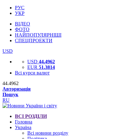
РУС
УКР
ВІДЕО
ФОТО
НАЙПОПУЛЯРНІШІ
СПЕЦПРОЕКТИ
USD
USD
44.4962
EUR
51.3814
Всі курси валют
44.4962
Авторизація
Пошук
RU
ВСІ РОЗДІЛИ
Головна
Україна
Всі новини розділу
Політика