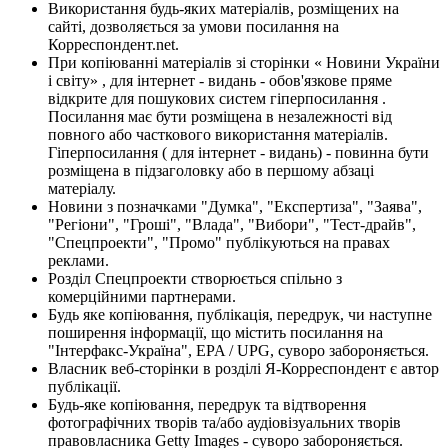
Використання будь-яких матеріалів, розміщених на
сайті, дозволяється за умови посилання на
Корреспондент.net.
При копіюванні матеріалів зі сторінки « Новини України
і світу» , для інтернет - видань - обов'язкове пряме
відкрите для пошукових систем гіперпосилання .
Посилання має бути розміщена в незалежності від
повного або часткового використання матеріалів.
Гіперпосилання ( для інтернет - видань) - повинна бути
розміщена в підзаголовку або в першому абзаці
матеріалу.
Новини з позначками "Думка", "Експертиза", "Заява",
"Регіони", "Гроші", "Влада", "Вибори", "Тест-драйв",
"Спецпроекти", "Промо" публікуються на правах
реклами.
Розділ Спецпроекти створюється спільно з
комерційними партнерами.
Будь яке копіювання, публікація, передрук, чи наступне
поширення інформації, що містить посилання на
"Інтерфакс-Україна", EPA / UPG, суворо забороняється.
Власник веб-сторінки в розділі Я-Корреспондент є автор
публікації.
Будь-яке копіювання, передрук та відтворення
фотографічних творів та/або аудіовізуальних творів
правовласника Getty Images - суворо забороняється.