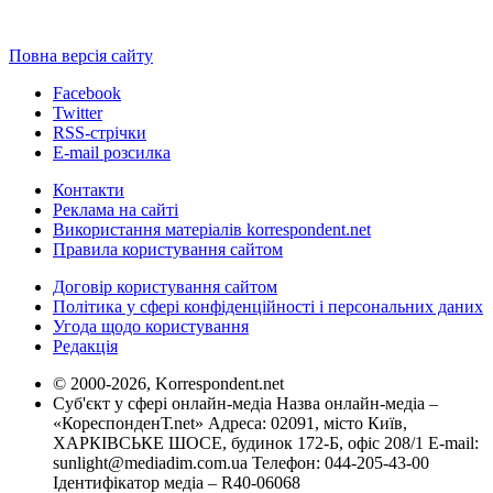
Повна версія сайту
Facebook
Twitter
RSS-стрічки
E-mail розсилка
Контакти
Реклама на сайті
Використання матеріалів korrespondent.net
Правила користування сайтом
Договір користування сайтом
Політика у сфері конфіденційності і персональних даних
Угода щодо користування
Редакція
© 2000-2026, Korrespondent.net
Суб'єкт у сфері онлайн-медіа Назва онлайн-медіа –
«КореспонденТ.net» Адреса: 02091, місто Київ,
ХАРКІВСЬКЕ ШОСЕ, будинок 172-Б, офіс 208/1 E-mail:
sunlight@mediadim.com.ua
Телефон: 044-205-43-00
Ідентифікатор медіа – R40-06068