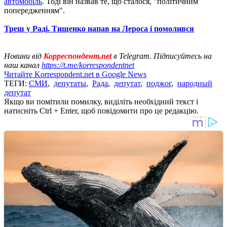
автомобіль
. Тоді він назвав те, що сталося, "політичним
попередженням".
Треш у Раді. Тищенко напав на Лероса і помолився
Новини від
Корреспондент.net
в Telegram. Підписуйтесь на
наш канал
https://t.me/korrespondentnet
Читайте Korrespondent.net в Google News
ТЕГИ:
СМИ
,
депутаты
,
Рада
,
депутат
,
поджог
,
народный
депутат
Якщо ви помітили помилку, виділіть необхідний текст і
натисніть Ctrl + Enter, щоб повідомити про це редакцію.