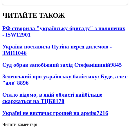
ЧИТАЙТЕ ТАКОЖ
РФ створила "українську бригаду" з полонених
- ISW
12901
Україна поставила Путіна перед дилемою -
ЗМІ
11046
Суд обрав запобіжний захід Стефанішиній
9845
Зеленський про українську балістику: Буде, але є
"але"
8896
Стало відомо, в якій області найбільше
скаржаться на ТЦК
8178
Україні не вистачає грошей на армію
7216
Читати коментарі