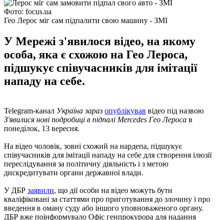
Фото: focus.ua
Гео Лерос міг сам підпалити свою машину - ЗМІ
У Мережі з'явилося відео, на якому
особа, яка є схожою на Гео Лероса,
підшукує співучасників для імітації
нападу на себе.
Telegram-канал
Україна зараз
опублікував
відео під назвою
З'явилися нові подробиці в підпалі Mercedes Гео Лероса
в
понеділок, 13 вересня.
На відео чоловік, зовні схожий на нардепа, підшукує
співучасників для імітації нападу на себе для створення ілюзії
переслідування за політичну діяльність і з метою
дискредитувати органи державної влади.
У ДБР
заявили
, що дії особи на відео можуть бути
кваліфіковані за статтями про приготування до злочину і про
введення в оману суду або іншого уповноваженого органу.
ДБР вже поінформувало Офіс генпрокурора для надання