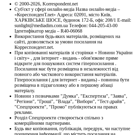
© 2000-2026, Korrespondent.net
Суб'єкт у сфері онлайн-медіа Назва онлайн-медіа –
«КореспонденТ.net» Адреса: 02091, місто Київ,
ХАРКІВСЬКЕ ШОСЕ, будинок 172-Б, офіс 208/1 E-mail:
sunlight@mediadim.com.ua
Телефон: 044-205-43-00
Ідентифікатор медіа – R40-06068
Використання будь-яких матеріалів, розміщених на
сайті, дозволяється за умови посилання на
Корреспондент.net.
При копіюванні матеріалів зі сторінки « Новини України
і світу» , для інтернет - видань - обов'язкове пряме
відкрите для пошукових систем гіперпосилання .
Посилання має бути розміщена в незалежності від
повного або часткового використання матеріалів.
Гіперпосилання ( для інтернет - видань) - повинна бути
розміщена в підзаголовку або в першому абзаці
матеріалу.
Новини з позначками "Думка", "Експертиза", "Заява",
"Регіони", "Гроші", "Влада", "Вибори", "Тест-драйв",
"Спецпроекти", "Промо" публікуються на правах
реклами.
Розділ Спецпроекти створюється спільно з
комерційними партнерами.
Будь яке копіювання, публікація, передрук, чи наступне
поширення інформації, що містить посилання на