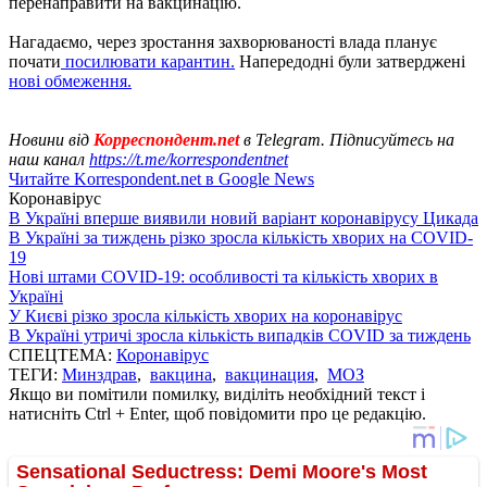
перенаправити на вакцинацію.
Нагадаємо, через зростання захворюваності влада планує
почати
посилювати карантин.
Напередодні були затверджені
нові обмеження.
Новини від
Корреспондент.net
в Telegram. Підписуйтесь на
наш канал
https://t.me/korrespondentnet
Читайте Korrespondent.net в Google News
Коронавірус
В Україні вперше виявили новий варіант коронавірусу Цикада
В Україні за тиждень різко зросла кількість хворих на COVID-
19
Нові штами COVID-19: особливості та кількість хворих в
Україні
У Києві різко зросла кількість хворих на коронавірус
В Україні утричі зросла кількість випадків COVID за тиждень
СПЕЦТЕМА:
Коронавірус
ТЕГИ:
Минздрав
,
вакцина
,
вакцинация
,
МОЗ
Якщо ви помітили помилку, виділіть необхідний текст і
натисніть Ctrl + Enter, щоб повідомити про це редакцію.