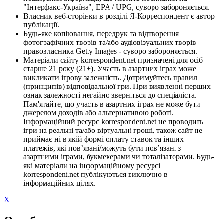
"Інтерфакс-Україна", EPA / UPG, суворо забороняється.
Власник веб-сторінки в розділі Я-Корреспондент є автор
публікації.
Будь-яке копіювання, передрук та відтворення
фотографічних творів та/або аудіовізуальних творів
правовласника Getty Images - суворо забороняється.
Матеріали сайту korrespondent.net призначені для осіб
старше 21 року (21+). Участь в азартних іграх може
викликати ігрову залежність. Дотримуйтесь правил
(принципів) відповідальної гри. При виявленні перших
ознак залежності негайно зверніться до спеціаліста.
Пам'ятайте, що участь в азартних іграх не може бути
джерелом доходів або альтернативою роботі.
Інформаційний ресурс korrespondent.net не проводить
ігри на реальні та/або віртуальні гроші, також сайт не
приймає ні в якій формі оплату ставок та інших
платежів, які пов’язані/можуть бути пов’язані з
азартними іграми, букмекерами чи тоталізаторами. Будь-
які матеріали на інформаційному ресурсі
korrespondent.net публікуються виключно в
інформаційних цілях.
X