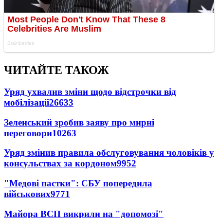
ЧИТАЙТЕ ТАКОЖ
Уряд ухвалив зміни щодо відстрочки від
мобілізації
26633
Зеленський зробив заяву про мирні
переговори
10263
Уряд змінив правила обслуговування чоловіків у
консульствах за кордоном
9952
"Медові пастки": СБУ попередила
військових
9771
Майора ВСП викрили на "допомозі"