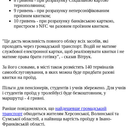
8 гривень - при розрахунку Соціальною картою
тернополянина;
9 гривень - при розрахунку неперсоніфікованим
проїзним квитком;
10 гривень - при розрахунку банківською карткою,
пристроєм з NFC чи разовим проїзним квитком.
"Це дасть можливість повного обліку всіх засобів, які
проходять через громадський транспорт. Водій не матиме
службової електронної картки, щоб реалізовувати квитки і не
матиме права брати готівку", - сказав Вітрук.
За його словами, в місті також розмістять 140 терміналів
самообслуговування, в яких можна буде придбати разові
квитки на проїзд.
Пільги для пенсіонерів, студентів і учнів збережено. Для учнів
і студентів проїзд у тролейбусі буде безкоштовним, у
маршрутці - 4 гривні.
Раніше повідомлялося, що
найдешевше громадський
транспорт
обходиться жителям Херсонської, Волинської та
Сумської областей, а найвища вартість проїзду в Івано-
Франківській області.