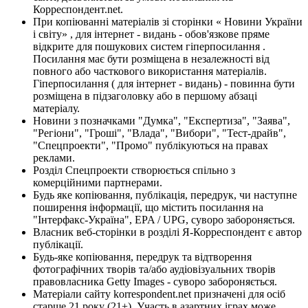
Корреспондент.net.
При копіюванні матеріалів зі сторінки « Новини України
і світу» , для інтернет - видань - обов'язкове пряме
відкрите для пошукових систем гіперпосилання .
Посилання має бути розміщена в незалежності від
повного або часткового використання матеріалів.
Гіперпосилання ( для інтернет - видань) - повинна бути
розміщена в підзаголовку або в першому абзаці
матеріалу.
Новини з позначками "Думка", "Експертиза", "Заява",
"Регіони", "Гроші", "Влада", "Вибори", "Тест-драйв",
"Спецпроекти", "Промо" публікуються на правах
реклами.
Розділ Спецпроекти створюється спільно з
комерційними партнерами.
Будь яке копіювання, публікація, передрук, чи наступне
поширення інформації, що містить посилання на
"Інтерфакс-Україна", EPA / UPG, суворо забороняється.
Власник веб-сторінки в розділі Я-Корреспондент є автор
публікації.
Будь-яке копіювання, передрук та відтворення
фотографічних творів та/або аудіовізуальних творів
правовласника Getty Images - суворо забороняється.
Матеріали сайту korrespondent.net призначені для осіб
старше 21 року (21+). Участь в азартних іграх може