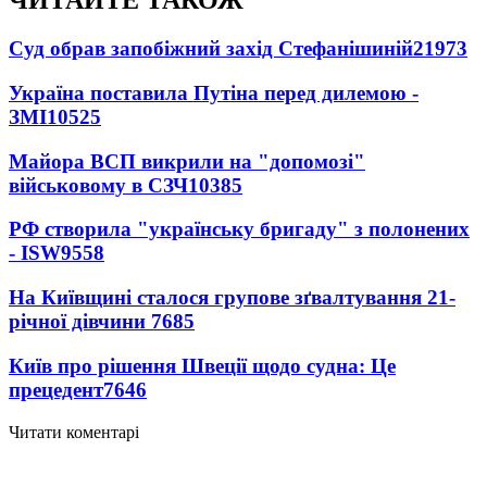
ЧИТАЙТЕ ТАКОЖ
Суд обрав запобіжний захід Стефанішиній
21973
Україна поставила Путіна перед дилемою -
ЗМІ
10525
Майора ВСП викрили на "допомозі"
військовому в СЗЧ
10385
РФ створила "українську бригаду" з полонених
- ISW
9558
На Київщині сталося групове зґвалтування 21-
річної дівчини
7685
Київ про рішення Швеції щодо судна: Це
прецедент
7646
Читати коментарі