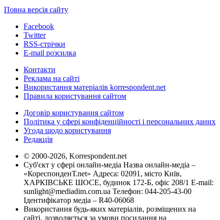
Повна версія сайту
Facebook
Twitter
RSS-стрічки
E-mail розсилка
Контакти
Реклама на сайті
Використання матеріалів korrespondent.net
Правила користування сайтом
Договір користування сайтом
Політика у сфері конфіденційності і персональних даних
Угода щодо користування
Редакція
© 2000-2026, Korrespondent.net
Суб'єкт у сфері онлайн-медіа Назва онлайн-медіа –
«КореспонденТ.net» Адреса: 02091, місто Київ,
ХАРКІВСЬКЕ ШОСЕ, будинок 172-Б, офіс 208/1 E-mail:
sunlight@mediadim.com.ua
Телефон: 044-205-43-00
Ідентифікатор медіа – R40-06068
Використання будь-яких матеріалів, розміщених на
сайті, дозволяється за умови посилання на