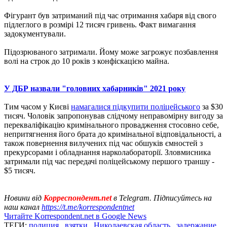
Фігурант був затриманий під час отримання хабаря від свого
підлеглого в розмірі 12 тисяч гривень. Факт вимагання
задокументували.
Підозрюваного затримали. Йому може загрожує позбавлення
волі на строк до 10 років з конфіскацією майна.
У ДБР назвали "головних хабарників" 2021 року
Тим часом у Києві
намагалися підкупити поліцейського
за $30
тисяч. Чоловік запропонував слідчому неправомірну вигоду за
перекваліфікацію кримінального провадження стосовно себе,
непритягнення його брата до кримінальної відповідальності, а
також повернення вилучених під час обшуків ємностей з
прекурсорами і обладнання нарколабораторії. Зловмисника
затримали під час передачі поліцейському першого траншу -
$5 тисяч.
Новини від
Корреспондент.net
в Telegram. Підписуйтесь на
наш канал
https://t.me/korrespondentnet
Читайте Korrespondent.net в Google News
ТЕГИ:
полиция
,
взятки
,
Николаевская область
,
задержание