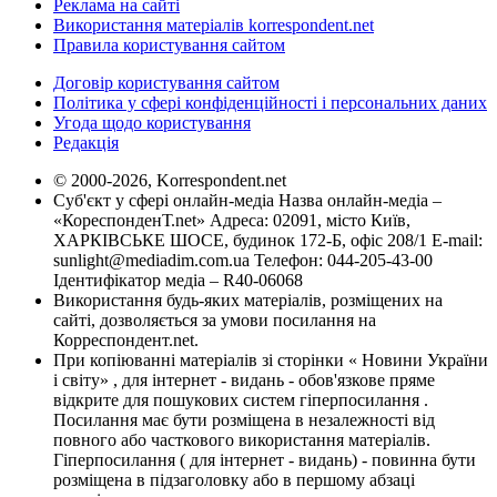
Реклама на сайті
Використання матеріалів korrespondent.net
Правила користування сайтом
Договір користування сайтом
Політика у сфері конфіденційності і персональних даних
Угода щодо користування
Редакція
© 2000-2026, Korrespondent.net
Суб'єкт у сфері онлайн-медіа Назва онлайн-медіа –
«КореспонденТ.net» Адреса: 02091, місто Київ,
ХАРКІВСЬКЕ ШОСЕ, будинок 172-Б, офіс 208/1 E-mail:
sunlight@mediadim.com.ua
Телефон: 044-205-43-00
Ідентифікатор медіа – R40-06068
Використання будь-яких матеріалів, розміщених на
сайті, дозволяється за умови посилання на
Корреспондент.net.
При копіюванні матеріалів зі сторінки « Новини України
і світу» , для інтернет - видань - обов'язкове пряме
відкрите для пошукових систем гіперпосилання .
Посилання має бути розміщена в незалежності від
повного або часткового використання матеріалів.
Гіперпосилання ( для інтернет - видань) - повинна бути
розміщена в підзаголовку або в першому абзаці