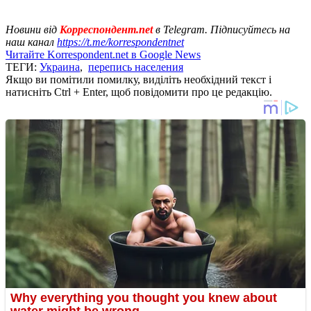
Новини від
Корреспондент.net
в Telegram. Підписуйтесь на
наш канал
https://t.me/korrespondentnet
Читайте Korrespondent.net в Google News
ТЕГИ:
Украина
,
перепись населения
Якщо ви помітили помилку, виділіть необхідний текст і
натисніть Ctrl + Enter, щоб повідомити про це редакцію.