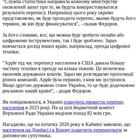
"Служба статистики направила кожному міністерству
оновлений запит про те, як будуть використовуватися
результати перепису. Наприкінці цього року окремо
представляємо, як буде проходити перепис, якими будуть його
терміни, як він буде фінансуватися", - сказав Федоров.
За його словами, все, що можна буде зробити онлайн або
цифровими інструментами, так і буде зроблено. Зараз
вивчається досвід інших країн, наприклад, оренда цифрової
техніки.
"Apple під час перепису населення в США давала більшу
частину техніки в оренду на кілька тижнів. Це величезна
економія державних коштів. Зараз ми розглядаємо пропозиції
різних компаній. Apple була першою, з ким ми зустрілися.
Якщо другою державою стане Україна, то це буде додатковою
рекламою нашій країні", - додав Федоров.
Як повідомлялося, в Україні
планують провести перепис
населення
в 2023 році. На ці цілі бюджетний комітет
Верховної Ради України виділив понад 82 млн грн.
Нагадаємо, ще на початку 2020 року в Кабміні заявляли, що
населення на Донбасі і в Криму планують перерахувати
за
допомогою супутника.