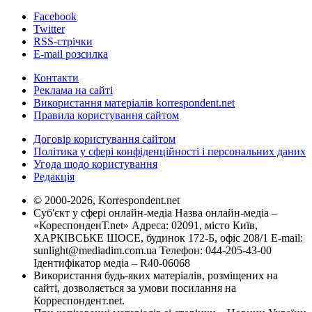
Facebook
Twitter
RSS-стрічки
E-mail розсилка
Контакти
Реклама на сайті
Використання матеріалів korrespondent.net
Правила користування сайтом
Договір користування сайтом
Політика у сфері конфіденційності і персональних даних
Угода щодо користування
Редакція
© 2000-2026, Korrespondent.net
Суб'єкт у сфері онлайн-медіа Назва онлайн-медіа –
«КореспонденТ.net» Адреса: 02091, місто Київ,
ХАРКІВСЬКЕ ШОСЕ, будинок 172-Б, офіс 208/1 E-mail:
sunlight@mediadim.com.ua
Телефон: 044-205-43-00
Ідентифікатор медіа – R40-06068
Використання будь-яких матеріалів, розміщених на
сайті, дозволяється за умови посилання на
Корреспондент.net.