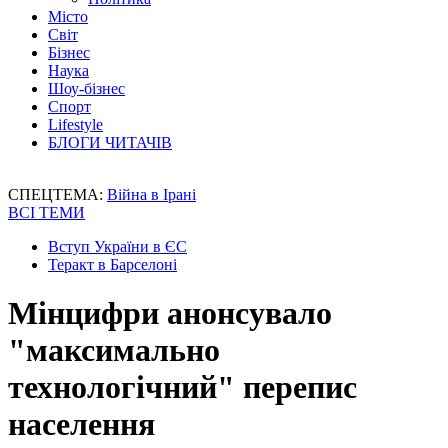
Місто
Світ
Бізнес
Наука
Шоу-бізнес
Спорт
Lifestyle
БЛОГИ ЧИТАЧІВ
СПЕЦТЕМА:
Війна в Ірані
ВСІ ТЕМИ
Вступ України в ЄС
Теракт в Барселоні
Мінцифри анонсувало
"максимально
технологічний" перепис
населення