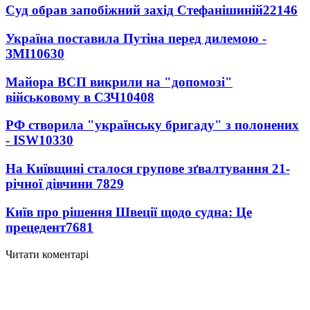
Суд обрав запобіжний захід Стефанішиній
22146
Україна поставила Путіна перед дилемою -
ЗМІ
10630
Майора ВСП викрили на "допомозі"
військовому в СЗЧ
10408
РФ створила "українську бригаду" з полонених
- ISW
10330
На Київщині сталося групове зґвалтування 21-
річної дівчини
7829
Київ про рішення Швеції щодо судна: Це
прецедент
7681
Читати коментарі