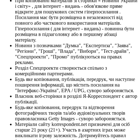
При копіюванні матеріалів зі сторінки « Новини України
і світу» , для інтернет - видань - обов'язкове пряме
відкрите для пошукових систем гіперпосилання .
Посилання має бути розміщена в незалежності від
повного або часткового використання матеріалів.
Гіперпосилання ( для інтернет - видань) - повинна бути
розміщена в підзаголовку або в першому абзаці
матеріалу.
Новини з позначками "Думка", "Експертиза", "Заява",
"Регіони", "Гроші", "Влада", "Вибори", "Тест-драйв",
"Спецпроекти", "Промо" публікуються на правах
реклами.
Розділ Спецпроекти створюється спільно з
комерційними партнерами.
Будь яке копіювання, публікація, передрук, чи наступне
поширення інформації, що містить посилання на
"Інтерфакс-Україна", EPA / UPG, суворо забороняється.
Власник веб-сторінки в розділі Я-Корреспондент є автор
публікації.
Будь-яке копіювання, передрук та відтворення
фотографічних творів та/або аудіовізуальних творів
правовласника Getty Images - суворо забороняється.
Матеріали сайту korrespondent.net призначені для осіб
старше 21 року (21+). Участь в азартних іграх може
викликати ігрову залежність. Дотримуйтесь правил