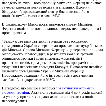
наведено не було. Свою провину Михайло Ференц не визнає
та через адвоката планує подавати апеляцію. Відомий
білоруський правозахисний центр Вясна визнав його
політв'язнем", - сказано в заяві МЗС.
В українському Міністерстві вважають справу Михайла
Ференца політично мотивованою, а вирок несправедливим і
протиправним.
"Бездоказове звинувачення та неправове засудження
громадянина України є черговими проявами антиукраїнських
дій Мінська. Справа Михайла Ференца - це черговий приклад
білоруського "правосуддя", в результаті якого за ґратами
опинилися десятки і сотні місцевих журналістів і
правозахисників, громадських активістів, програмістів,
студентів і пересічних громадян Білорусі. Вимагаємо негайно
звільнити громадянина України Михайла Ференца.
Продовжимо захищати його інтереси всіма доступними
засобами", - підкреслили в МЗС.
Нагадаємо, що раніше в Білорусі
сім активістів отримали
тюремні терміни
. Активісти отримали від 4 до 7 років колонії
за участь у протестах - правозахисники вказали на політичне
переслідування.