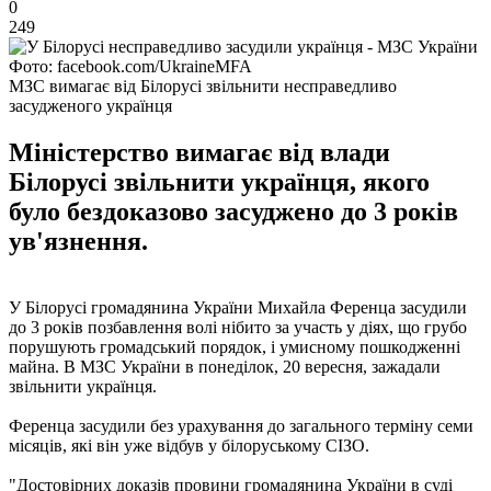
0
249
Фото: facebook.com/UkraineMFA
МЗС вимагає від Білорусі звільнити несправедливо
засудженого українця
Міністерство вимагає від влади
Білорусі звільнити українця, якого
було бездоказово засуджено до 3 років
ув'язнення.
У Білорусі громадянина України Михайла Ференца засудили
до 3 років позбавлення волі нібито за участь у діях, що грубо
порушують громадський порядок, і умисному пошкодженні
майна. В МЗС України в понеділок, 20 вересня, зажадали
звільнити українця.
Ференца засудили без урахування до загального терміну семи
місяців, які він уже відбув у білоруському СІЗО.
"Достовірних доказів провини громадянина України в суді