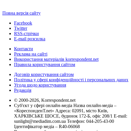
Повна версія сайту
Facebook
Twitter
RSS-стрічки
E-mail розсилка
Контакти
Реклама на сайті
Використання матеріалів korrespondent.net
Правила користування сайтом
Договір користування сайтом
Політика у сфері конфіденційності і персональних даних
Угода щодо користування
Редакція
© 2000-2026, Korrespondent.net
Суб'єкт у сфері онлайн-медіа Назва онлайн-медіа –
«КореспонденТ.net» Адреса: 02091, місто Київ,
ХАРКІВСЬКЕ ШОСЕ, будинок 172-Б, офіс 208/1 E-mail:
sunlight@mediadim.com.ua
Телефон: 044-205-43-00
Ідентифікатор медіа – R40-06068