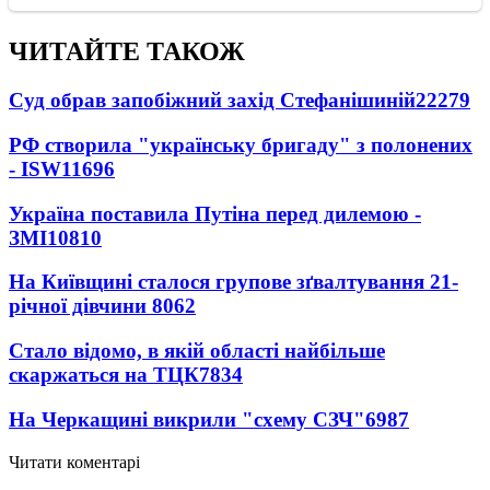
ЧИТАЙТЕ ТАКОЖ
Суд обрав запобіжний захід Стефанішиній
22279
РФ створила "українську бригаду" з полонених
- ISW
11696
Україна поставила Путіна перед дилемою -
ЗМІ
10810
На Київщині сталося групове зґвалтування 21-
річної дівчини
8062
Стало відомо, в якій області найбільше
скаржаться на ТЦК
7834
На Черкащині викрили "схему СЗЧ"
6987
Читати коментарі