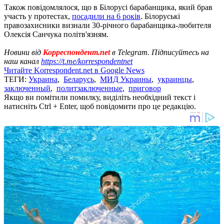
Також повідомлялося, що в Білорусі барабанщика, який брав
участь у протестах,
посадили на 6 років
. Білоруські
правозахисники визнали 30-річного барабанщика-любителя
Олексія Санчука політв'язням.
Новини від
Корреспондент.net
в Telegram. Підписуйтесь на
наш канал
https://t.me/korrespondentnet
Читайте Korrespondent.net в Google News
ТЕГИ:
Украина
,
Беларусь
,
МИД Украины
,
украинцы
,
заключенный
,
политзаключенные
,
приговор
Якщо ви помітили помилку, виділіть необхідний текст і
натисніть Ctrl + Enter, щоб повідомити про це редакцію.