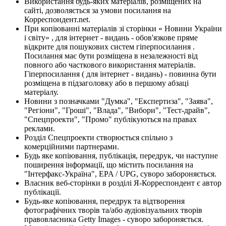
Використання будь-яких матеріалів, розміщених на
сайті, дозволяється за умови посилання на
Корреспондент.net.
При копіюванні матеріалів зі сторінки « Новини України
і світу» , для інтернет - видань - обов'язкове пряме
відкрите для пошукових систем гіперпосилання .
Посилання має бути розміщена в незалежності від
повного або часткового використання матеріалів.
Гіперпосилання ( для інтернет - видань) - повинна бути
розміщена в підзаголовку або в першому абзаці
матеріалу.
Новини з позначками "Думка", "Експертиза", "Заява",
"Регіони", "Гроші", "Влада", "Вибори", "Тест-драйв",
"Спецпроекти", "Промо" публікуються на правах
реклами.
Розділ Спецпроекти створюється спільно з
комерційними партнерами.
Будь яке копіювання, публікація, передрук, чи наступне
поширення інформації, що містить посилання на
"Інтерфакс-Україна", EPA / UPG, суворо забороняється.
Власник веб-сторінки в розділі Я-Корреспондент є автор
публікації.
Будь-яке копіювання, передрук та відтворення
фотографічних творів та/або аудіовізуальних творів
правовласника Getty Images - суворо забороняється.