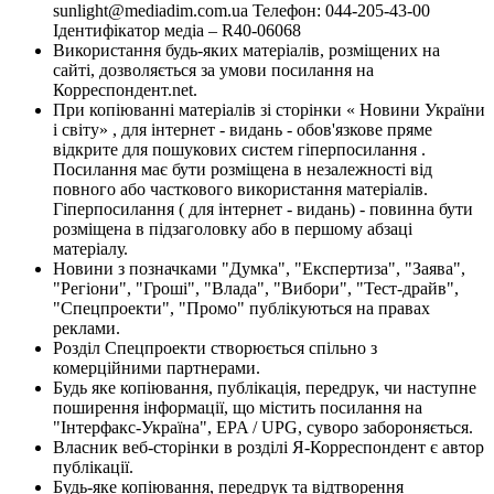
sunlight@mediadim.com.ua
Телефон: 044-205-43-00
Ідентифікатор медіа – R40-06068
Використання будь-яких матеріалів, розміщених на
сайті, дозволяється за умови посилання на
Корреспондент.net.
При копіюванні матеріалів зі сторінки « Новини України
і світу» , для інтернет - видань - обов'язкове пряме
відкрите для пошукових систем гіперпосилання .
Посилання має бути розміщена в незалежності від
повного або часткового використання матеріалів.
Гіперпосилання ( для інтернет - видань) - повинна бути
розміщена в підзаголовку або в першому абзаці
матеріалу.
Новини з позначками "Думка", "Експертиза", "Заява",
"Регіони", "Гроші", "Влада", "Вибори", "Тест-драйв",
"Спецпроекти", "Промо" публікуються на правах
реклами.
Розділ Спецпроекти створюється спільно з
комерційними партнерами.
Будь яке копіювання, публікація, передрук, чи наступне
поширення інформації, що містить посилання на
"Інтерфакс-Україна", EPA / UPG, суворо забороняється.
Власник веб-сторінки в розділі Я-Корреспондент є автор
публікації.
Будь-яке копіювання, передрук та відтворення