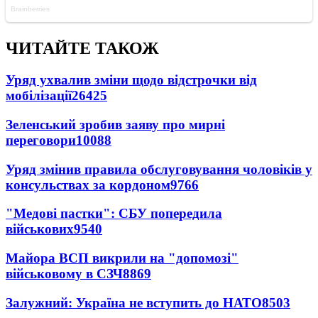
ЧИТАЙТЕ ТАКОЖ
Уряд ухвалив зміни щодо відстрочки від
мобілізації
26425
Зеленський зробив заяву про мирні
переговори
10088
Уряд змінив правила обслуговування чоловіків у
консульствах за кордоном
9766
"Медові пастки": СБУ попередила
військових
9540
Майора ВСП викрили на "допомозі"
військовому в СЗЧ
8869
Залужний: Україна не вступить до НАТО
8503