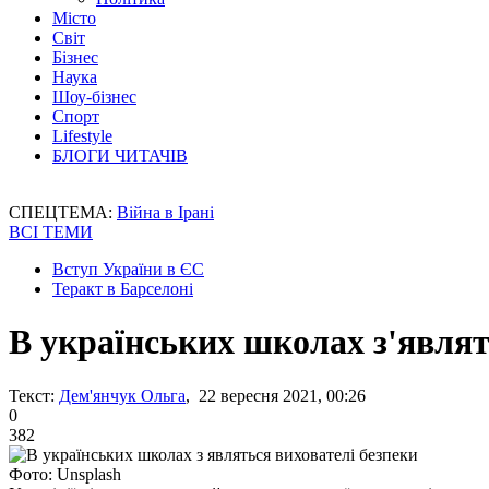
Місто
Світ
Бізнес
Наука
Шоу-бізнес
Спорт
Lifestyle
БЛОГИ ЧИТАЧІВ
СПЕЦТЕМА:
Війна в Ірані
ВСІ ТЕМИ
Вступ України в ЄС
Теракт в Барселоні
В українських школах з'являт
Текст:
Дем'янчук Ольга
, 22 вересня 2021, 00:26
0
382
Фото: Unsplash