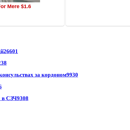
ії
26601
238
 консульствах за кордоном
9930
6
 в СЗЧ
9308