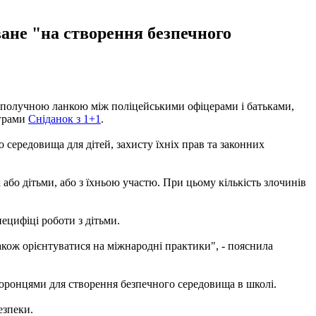
ане "на створення безпечного
ь сполучною ланкою між поліцейськими офіцерами і батьками,
ограми
Сніданок з 1+1
.
середовища для дітей, захисту їхніх прав та законних
або дітьми, або з їхньою участю. При цьому кількість злочинів
ецифіці роботи з дітьми.
також орієнтуватися на міжнародні практики", - пояснила
хоронцями для створення безпечного середовища в школі.
езпеки.