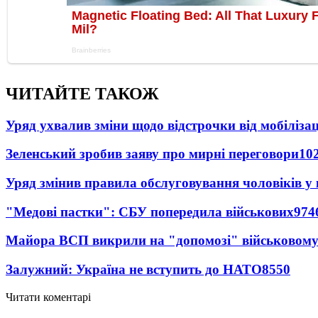
ЧИТАЙТЕ ТАКОЖ
Уряд ухвалив зміни щодо відстрочки від мобілізац
Зеленський зробив заяву про мирні переговори
10
Уряд змінив правила обслуговування чоловіків у
"Медові пастки": СБУ попередила військових
974
Майора ВСП викрили на "допомозі" військовому
Залужний: Україна не вступить до НАТО
8550
Читати коментарі