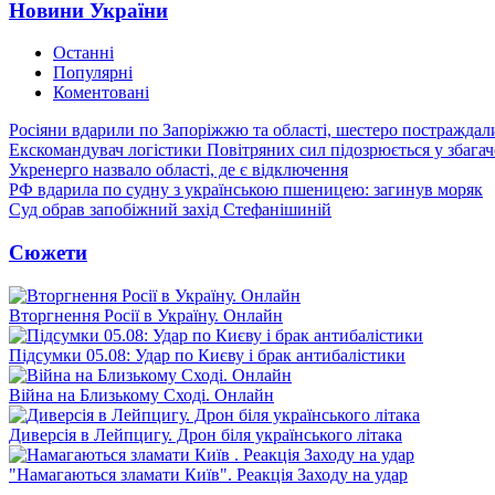
Новини України
Останні
Популярні
Коментовані
Росіяни вдарили по Запоріжжю та області, шестеро постраждал
Екскомандувач логістики Повітряних сил підозрюється у збагач
Укренерго назвало області, де є відключення
РФ вдарила по судну з українською пшеницею: загинув моряк
Суд обрав запобіжний захід Стефанішиній
Сюжети
Вторгнення Росії в Україну. Онлайн
Підсумки 05.08: Удар по Києву і брак антибалістики
Війна на Близькому Сході. Онлайн
Диверсія в Лейпцигу. Дрон біля українського літака
"Намагаються зламати Київ". Реакція Заходу на удар