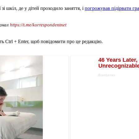
зі шкіл, де у дітей проходило заняття, і
погрожував підірвати гра
канал
https://t.me/korrespondentnet
ь Ctrl + Enter, щоб повідомити про це редакцію.