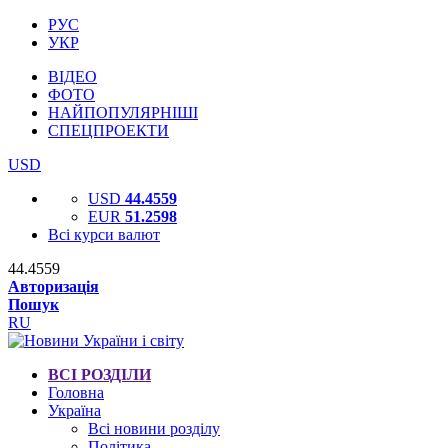
РУС
УКР
ВІДЕО
ФОТО
НАЙПОПУЛЯРНІШІ
СПЕЦПРОЕКТИ
USD
USD
44.4559
EUR
51.2598
Всі курси валют
44.4559
Авторизація
Пошук
RU
ВСІ РОЗДІЛИ
Головна
Україна
Всі новини розділу
Політика