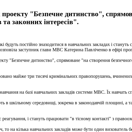
 проекту "Безпечне дитинство", спрямов
в та законних інтересів".
кі будуть постійно знаходитися в навчальних закладах і станут
, розповіла заступник глави МВС Катерина Павліченко в ефірі пр
ту "Безпечне дитинство", спрямоване "на створення безпечного 
тровано майже три тисячі кримінальних правопорушень, вчинених 
 навчання на базі навчальних закладів системи МВС. Їх навчать сп
ють в шкільному середовищі, зокрема в законодавчій площині, а 
 реагування, і стануть працювати "в тісному контакті" з правоо
, то на кілька навчальних закладів може бути один вихователь б