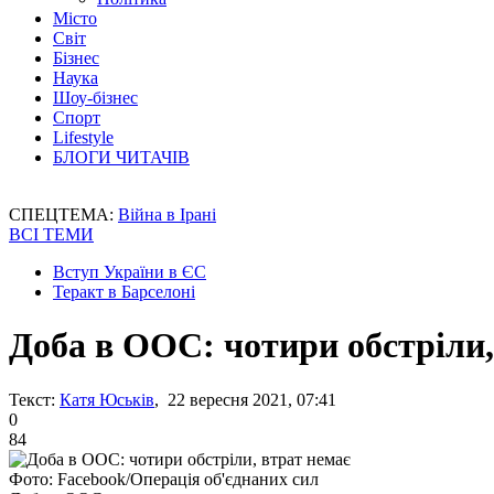
Місто
Світ
Бізнес
Наука
Шоу-бізнес
Спорт
Lifestyle
БЛОГИ ЧИТАЧІВ
СПЕЦТЕМА:
Війна в Ірані
ВСІ ТЕМИ
Вступ України в ЄС
Теракт в Барселоні
Доба в ООС: чотири обстріли,
Текст:
Катя Юськів
, 22 вересня 2021, 07:41
0
84
Фото: Facebook/Операція об'єднаних сил