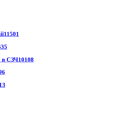
ії
11501
635
 в СЗЧ
10108
96
13