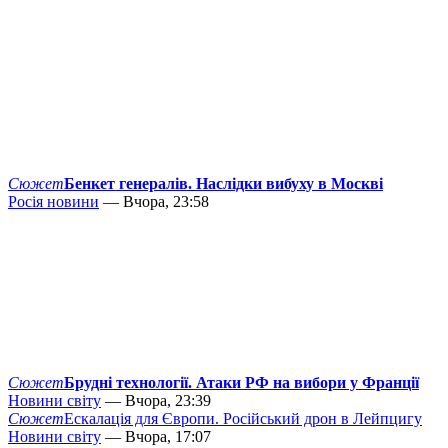
Сюжет
Бенкет генералів. Наслідки вибуху в Москві
Росія новини
— Вчора, 23:58
Сюжет
Брудні технології. Атаки РФ на вибори у Франції
Новини світу
— Вчора, 23:39
Сюжет
Ескалація для Європи. Російський дрон в Лейпцигу
Новини світу
— Вчора, 17:07