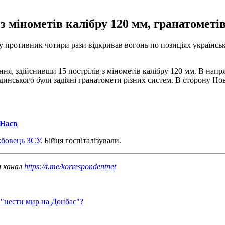
мінометів калібру 120 мм, гранатометів, 
бу противник чотири рази відкривав вогонь по позиціях українсь
ня, здійснивши 15 пострілів з мінометів калібру 120 мм. В нап
бединського були задіяні гранатомети різних систем. В сторону Но
 Наєв
жбовець ЗСУ
. Бійця госпіталізували.
ш канал
https://t.me/korrespondentnet
 "нести мир на Донбас"?