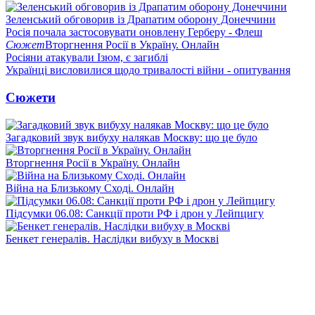
Зеленський обговорив із Драпатим оборону Донеччини
Росія почала застосовувати оновлену Герберу - Флеш
Сюжет
Вторгнення Росії в Україну. Онлайн
Росіяни атакували Ізюм, є загиблі
Українці висловилися щодо тривалості війни - опитування
Сюжети
Загадковий звук вибуху налякав Москву: що це було
Вторгнення Росії в Україну. Онлайн
Війна на Близькому Сході. Онлайн
Підсумки 06.08: Санкції проти РФ і дрон у Лейпцигу
Бенкет генералів. Наслідки вибуху в Москві