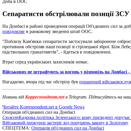
Доба в ООС
Сепаратисти обстрілювали позиції ЗСУ з 
На Донбасі в районі проведення операції Об'єднаних сил за до
повідомляє
в ранковому зведенні штаб ООС.
"Поблизу Кам'янки сепаратисти застосували заборонене озброєн
противник обстріляв наші позиції зі стрілецької зброї. Біля Ле
підствольних гранатометів", - йдеться в повідомленні.
Втрат серед українських захисників немає.
Військових не штрафують за вогонь у відповідь на Донбасі -
Нагадаємо, вчора під час обстрілу був
поранений військовослу
Новини від
Корреспондент.net
в Telegram. Підписуйтесь на на
Читайте Korrespondent.net в Google News
Операція об'єднаних сил на Донбасі
Сюжет
Кадрова політика Зеленського: кому президент доручає
Військовий прокурор застеріг від порушень закону в Золотому
СПЕЦТЕМА:
Операція об'єднаних сил на Донбасі