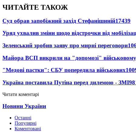
ЧИТАЙТЕ ТАКОЖ
Суд обрав запобіжний захід Стефанішиній
17439
Уряд ухвалив зміни щодо відстрочки від мобілізац
Зеленський зробив заяву про мирні переговори
10
Майора ВСП викрили на "допомозі" військовому
"Медові пастки": СБУ попередила військових
100
Україна поставила Путіна перед дилемою - ЗМІ
98
Читати коментарі
Новини України
Останні
Популярні
Коментовані