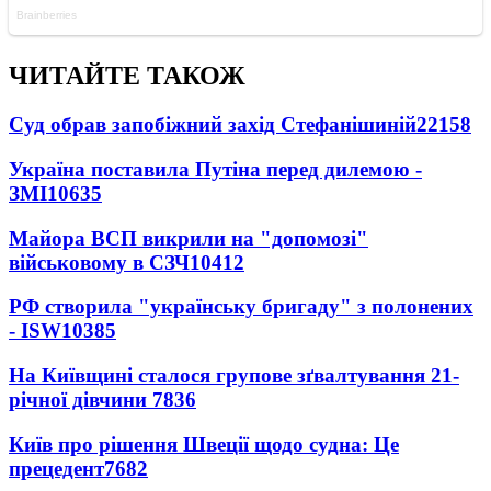
ЧИТАЙТЕ ТАКОЖ
Суд обрав запобіжний захід Стефанішиній
22158
Україна поставила Путіна перед дилемою -
ЗМІ
10635
Майора ВСП викрили на "допомозі"
військовому в СЗЧ
10412
РФ створила "українську бригаду" з полонених
- ISW
10385
На Київщині сталося групове зґвалтування 21-
річної дівчини
7836
Київ про рішення Швеції щодо судна: Це
прецедент
7682