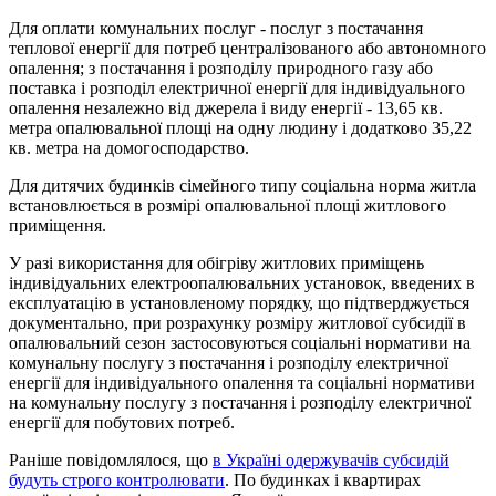
Для оплати комунальних послуг - послуг з постачання
теплової енергії для потреб централізованого або автономного
опалення; з постачання і розподілу природного газу або
поставка і розподіл електричної енергії для індивідуального
опалення незалежно від джерела і виду енергії - 13,65 кв.
метра опалювальної площі на одну людину і додатково 35,22
кв. метра на домогосподарство.
Для дитячих будинків сімейного типу соціальна норма житла
встановлюється в розмірі опалювальної площі житлового
приміщення.
У разі використання для обігріву житлових приміщень
індивідуальних електроопалювальних установок, введених в
експлуатацію в установленому порядку, що підтверджується
документально, при розрахунку розміру житлової субсидії в
опалювальний сезон застосовуються соціальні нормативи на
комунальну послугу з постачання і розподілу електричної
енергії для індивідуального опалення та соціальні нормативи
на комунальну послугу з постачання і розподілу електричної
енергії для побутових потреб.
Раніше повідомлялося, що
в Україні одержувачів субсидій
будуть строго контролювати
. По будинках і квартирах