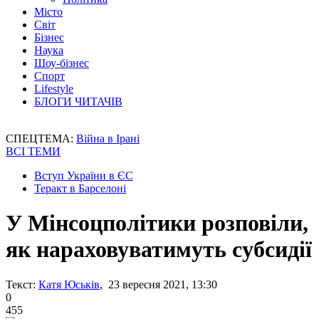
Місто
Світ
Бізнес
Наука
Шоу-бізнес
Спорт
Lifestyle
БЛОГИ ЧИТАЧІВ
СПЕЦТЕМА:
Війна в Ірані
ВСІ ТЕМИ
Вступ України в ЄС
Теракт в Барселоні
У Мінсоцполітики розповіли,
як нараховуватимуть субсидії
Текст:
Катя Юськів
, 23 вересня 2021, 13:30
0
455