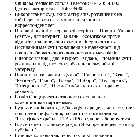
sunlight@mediadim.com.ua
Телефон: 044-205-43-00
Ідентифікатор медіа – R40-06068
Використання будь-яких матеріалів, розміщених на
сайті, дозволяється за умови посилання на
Корреспондент.net.
При копіюванні матеріалів зі сторінки « Новини України
і світу» , для інтернет - видань - обов'язкове пряме
відкрите для пошукових систем гіперпосилання .
Посилання має бути розміщена в незалежності від
повного або часткового використання матеріалів.
Гіперпосилання ( для інтернет - видань) - повинна бути
розміщена в підзаголовку або в першому абзаці
матеріалу.
Новини з позначками "Думка", "Експертиза", "Заява",
"Регіони", "Гроші", "Влада", "Вибори", "Тест-драйв",
"Спецпроекти", "Промо" публікуються на правах
реклами.
Розділ Спецпроекти створюється спільно з
комерційними партнерами.
Будь яке копіювання, публікація, передрук, чи наступне
поширення інформації, що містить посилання на
"Інтерфакс-Україна", EPA / UPG, суворо забороняється.
Власник веб-сторінки в розділі Я-Корреспондент є автор
публікації.
Будь-яке копіювання, передрук та відтворення