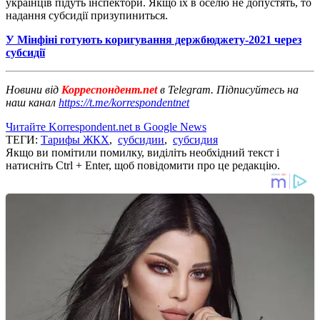
українців підуть інспектори. Якщо їх в оселю не допустять, то
надання субсидії призупиниться.
У Мінфіні готують коригування держбюджету-2021 через
субсидії
Новини від
Корреспондент.net
в Telegram. Підписуйтесь на
наш канал
https://t.me/korrespondentnet
Читайте Korrespondent.net в Google News
ТЕГИ:
Тарифы ЖКХ
,
субсидии
,
субсидия
Якщо ви помітили помилку, виділіть необхідний текст і
натисніть Ctrl + Enter, щоб повідомити про це редакцію.