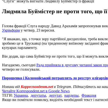
"Слуги" можуть вигнати Людмилу Буймістер із фракції
Людмила Буймістер не проти того, що її
Голова фракції Слуга народу Давид Арахамія запропонував викл
Укрінформ
у четвер, 23 вересня.
"Я вважаю, що, з точки зору партійної дисципліни, треба виклю
зробимо це в Трускавці (на триденному виїзному засіданні фрак
кулуарах парламенту.
Він додав, що сама Буймістер не проти того, що її можуть виклю
Нагадаємо, сьогодні
Рада прийняла в другому читанні закон про
четверо не голосували.
Порошенко і Коломойський потраплять до реєстру олігархів
Новини від
Корреспондент.net
в Telegram. Підписуйтесь на на
Читайте Korrespondent.net в Google News
ТЕГИ:
Украина
,
депутаты
,
депутат
,
нардепы
,
Фракция
Якщо ви помітили помилку, виділіть необхідний текст і натисніт