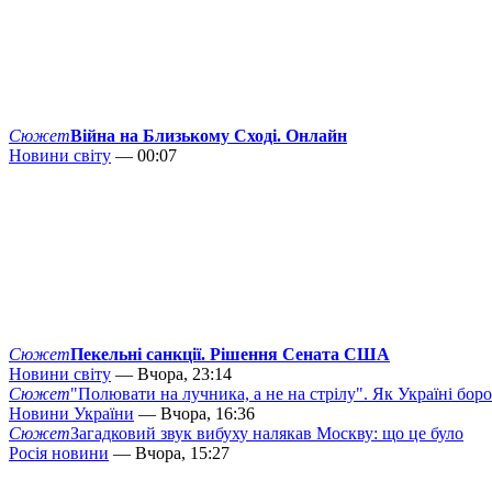
Сюжет
Війна на Близькому Сході. Онлайн
Новини світу
— 00:07
Сюжет
Пекельні санкції. Рішення Сената США
Новини світу
— Вчора, 23:14
Сюжет
"Полювати на лучника, а не на стрілу". Як Україні бор
Новини України
— Вчора, 16:36
Сюжет
Загадковий звук вибуху налякав Москву: що це було
Росія новини
— Вчора, 15:27