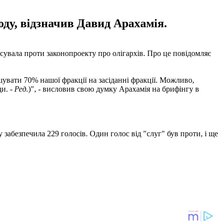
оду, відзначив Давид Арахамія.
сувала проти законопроекту про олігархів. Про це повідомляє
шувати 70% нашої фракції на засіданні фракції. Можливо,
ди. -
Ред.
)", - висловив свою думку Арахамія на брифінгу в
 забезпечила 229 голосів. Один голос від "слуг" був проти, і ще