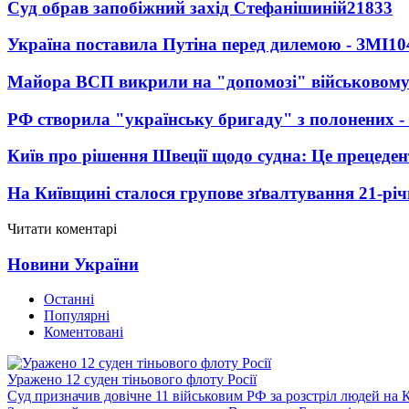
Суд обрав запобіжний захід Стефанішиній
21833
Україна поставила Путіна перед дилемою - ЗМІ
10
Майора ВСП викрили на "допомозі" військовому
РФ створила "українську бригаду" з полонених -
Київ про рішення Швеції щодо судна: Це прецеден
На Київщині сталося групове зґвалтування 21-річ
Читати коментарі
Новини України
Останні
Популярні
Коментовані
Уражено 12 суден тіньового флоту Росії
Суд призначив довічне 11 військовим РФ за розстріл людей на 