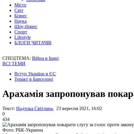
Місто
Світ
Бізнес
Наука
Шоу-бізнес
Спорт
Lifestyle
БЛОГИ ЧИТАЧІВ
СПЕЦТЕМА:
Війна в Ірані
ВСІ ТЕМИ
Вступ України в ЄС
Теракт в Барселоні
Арахамія запропонував покара
Текст:
Надтока Світлана
, 23 вересня 2021, 16:02
0
434
Фото: РБК-Украина