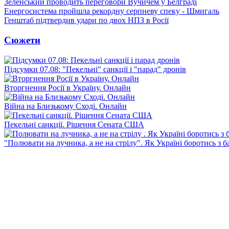
Зеленський проводить переговори Вучичем у Белграді
Енергосистема пройшла рекордну серпневу спеку - Шмигаль
Генштаб підтвердив удари по двох НПЗ в Росії
Сюжети
Підсумки 07.08: "Пекельні" санкції і "парад" дронів
Вторгнення Росії в Україну. Онлайн
Війна на Близькому Сході. Онлайн
Пекельні санкції. Рішення Сената США
"Полювати на лучника, а не на стрілу". Як Україні боротись з 