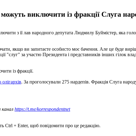
 можуть виключити із фракції Слуга нар
ючити з її лав народного депутата Людмилу Буймістер, яка голо
чати, якщо ви запитаєте особисто моє бачення. Але це буде вирі
ції "слуг" за участю Президента і представників інших гілок вла
чити із фракції.
 олігархів
. За проголосували 275 нардепів. Фракція Слуга народу
ш канал
https://t.me/korrespondentnet
ь Ctrl + Enter, щоб повідомити про це редакцію.