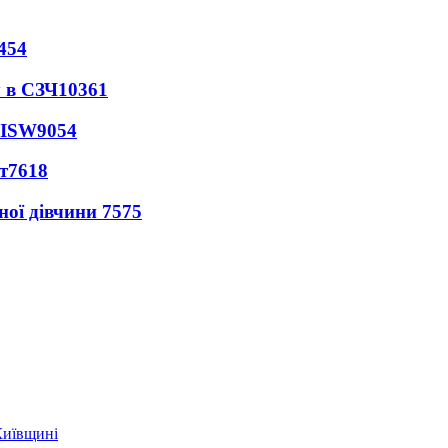
454
 в СЗЧ
10361
 ISW
9054
т
7618
ної дівчини
7575
Київщині