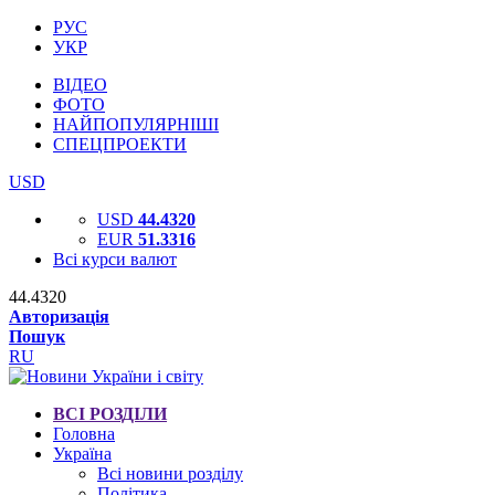
РУС
УКР
ВІДЕО
ФОТО
НАЙПОПУЛЯРНІШІ
СПЕЦПРОЕКТИ
USD
USD
44.4320
EUR
51.3316
Всі курси валют
44.4320
Авторизація
Пошук
RU
ВСІ РОЗДІЛИ
Головна
Україна
Всі новини розділу
Політика