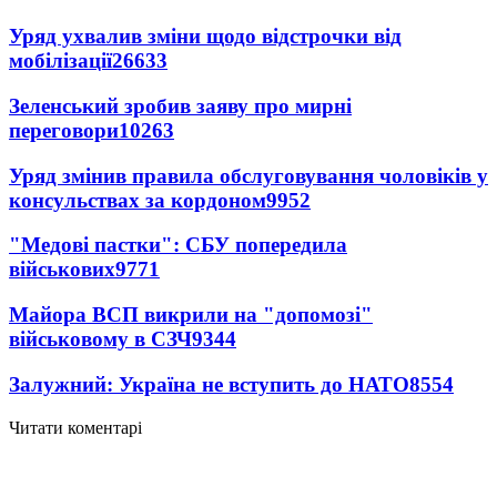
Уряд ухвалив зміни щодо відстрочки від
мобілізації
26633
Зеленський зробив заяву про мирні
переговори
10263
Уряд змінив правила обслуговування чоловіків у
консульствах за кордоном
9952
"Медові пастки": СБУ попередила
військових
9771
Майора ВСП викрили на "допомозі"
військовому в СЗЧ
9344
Залужний: Україна не вступить до НАТО
8554
Читати коментарі