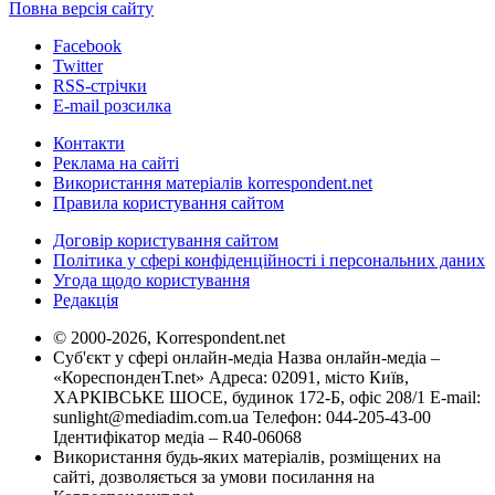
Повна версія сайту
Facebook
Twitter
RSS-стрічки
E-mail розсилка
Контакти
Реклама на сайті
Використання матеріалів korrespondent.net
Правила користування сайтом
Договір користування сайтом
Політика у сфері конфіденційності і персональних даних
Угода щодо користування
Редакція
© 2000-2026, Korrespondent.net
Суб'єкт у сфері онлайн-медіа Назва онлайн-медіа –
«КореспонденТ.net» Адреса: 02091, місто Київ,
ХАРКІВСЬКЕ ШОСЕ, будинок 172-Б, офіс 208/1 E-mail:
sunlight@mediadim.com.ua
Телефон: 044-205-43-00
Ідентифікатор медіа – R40-06068
Використання будь-яких матеріалів, розміщених на
сайті, дозволяється за умови посилання на