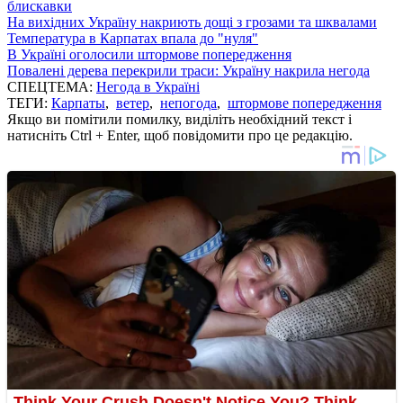
блискавки
На вихідних Україну накриють дощі з грозами та шквалами
Температура в Карпатах впала до "нуля"
В Україні оголосили штормове попередження
Повалені дерева перекрили траси: Україну накрила негода
СПЕЦТЕМА:
Негода в Україні
ТЕГИ:
Карпаты
,
ветер
,
непогода
,
штормове попередження
Якщо ви помітили помилку, виділіть необхідний текст і
натисніть Ctrl + Enter, щоб повідомити про це редакцію.