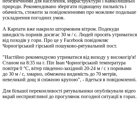
небезпечними для населення, інфраструктури і навколишньої
природи. Рекомендовано зберігати підвищену пильність і
обачність, стежити за повідомленнями про можливе подальше
ускладнення погодних умов.
А Карпати вже накрило штормовим вітром. Подекуди
швидкість поривів досягає 30 м / с. Людей просять утриматися
від походів у гори. Про це у Facebook повідомляє
Чорногірський гірський пошуково-рятувальний пост.
"Настійно рекомендуємо утриматися від виходу у високогір'я!
Станом на 8:35 на г. Піп Іван Чорногірський температура
повітря 0 °С, вітер південно-західний 20-24 м / с з поривами
до 30 м / с, хмарно, обмежена видимість до 70 метрів,
невеликий дощ зі сніжною крупою", - йдеться в повідомленні.
Для більшої переконливості рятувальники опублікували відео
вкрай несприятливої до прогулянок погодної ситуації в горах.