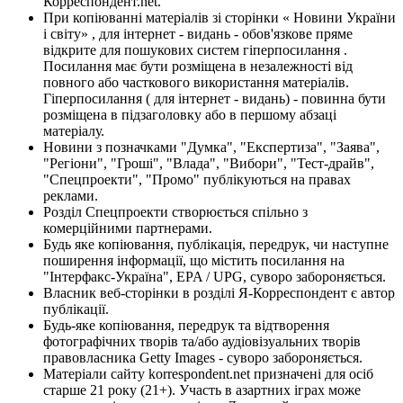
Корреспондент.net.
При копіюванні матеріалів зі сторінки « Новини України
і світу» , для інтернет - видань - обов'язкове пряме
відкрите для пошукових систем гіперпосилання .
Посилання має бути розміщена в незалежності від
повного або часткового використання матеріалів.
Гіперпосилання ( для інтернет - видань) - повинна бути
розміщена в підзаголовку або в першому абзаці
матеріалу.
Новини з позначками "Думка", "Експертиза", "Заява",
"Регіони", "Гроші", "Влада", "Вибори", "Тест-драйв",
"Спецпроекти", "Промо" публікуються на правах
реклами.
Розділ Спецпроекти створюється спільно з
комерційними партнерами.
Будь яке копіювання, публікація, передрук, чи наступне
поширення інформації, що містить посилання на
"Інтерфакс-Україна", EPA / UPG, суворо забороняється.
Власник веб-сторінки в розділі Я-Корреспондент є автор
публікації.
Будь-яке копіювання, передрук та відтворення
фотографічних творів та/або аудіовізуальних творів
правовласника Getty Images - суворо забороняється.
Матеріали сайту korrespondent.net призначені для осіб
старше 21 року (21+). Участь в азартних іграх може