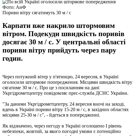
Фото: АиФ
Пориви вітру сягатимуть 30 м / с
Карпати вже накрило штормовим
вітром. Подекуди швидкість поривів
досягає 30 м / с. У центральні області
пориви вітру прийдуть через пару
годин.
Через потужний вітер у п'ятницю, 24 вересня, в Україні
оголосили штормове попередження. Місцями швидкість вітру
сягатиме 30 м / с. Про це з посиланням на дані
Укргідрометцентру повідомляє прес-служба ДСНС України.
"За даними Укргідрометцентру, 24 вересня вночі на заході,
вдень в Україні пориви вітру 15-20 м / с, в західних областях
місцями 25-30 м / с", - йдеться в попередженні.
Як відзначено, через негоду в Україні оголошено I рівень
небезпеки, жовтий, за якого погодні умови є потенційно