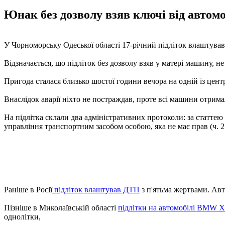
Юнак без дозволу взяв ключі від автом
У Чорноморську Одеської області 17-річний підліток влаштував 
Відзначається, що підліток без дозволу взяв у матері машину, н
Пригода сталася близько шостої години вечора на одній із цент
Внаслідок аварії ніхто не постраждав, проте всі машини отрим
На підлітка склали два адміністративних протоколи: за статте
управління транспортним засобом особою, яка не має прав (ч. 2
Раніше в Росії
підліток влаштував ДТП
з п'ятьма жертвами. Авто
Пізніше в Миколаївській області
підлітки на автомобілі BMW 
однолітки,