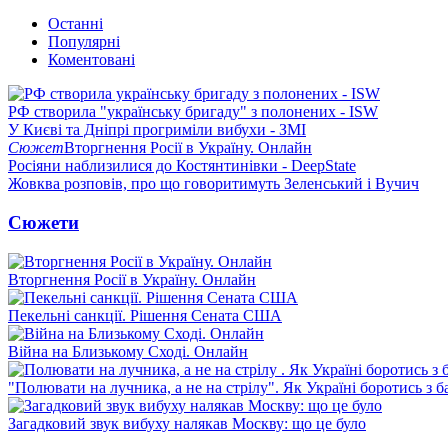
Останні
Популярні
Коментовані
РФ створила "українську бригаду" з полонених - ISW
У Києві та Дніпрі прогриміли вибухи - ЗМІ
Сюжет
Вторгнення Росії в Україну. Онлайн
Росіяни наблизилися до Костянтинівки - DeepState
Жовква розповів, про що говоритимуть Зеленський і Вучич
Сюжети
Вторгнення Росії в Україну. Онлайн
Пекельні санкції. Рішення Сената США
Війна на Близькому Сході. Онлайн
"Полювати на лучника, а не на стрілу". Як Україні боротись з 
Загадковий звук вибуху налякав Москву: що це було