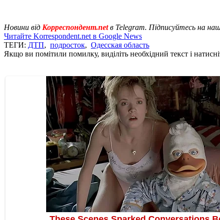
Новини від
Корреспондент.net
в Telegram. Підписуйтесь на на
Читайте Korrespondent.net в Google News
ТЕГИ:
ДТП
,
подросток
,
Одесская область
Якщо ви помітили помилку, виділіть необхідний текст і натисніт