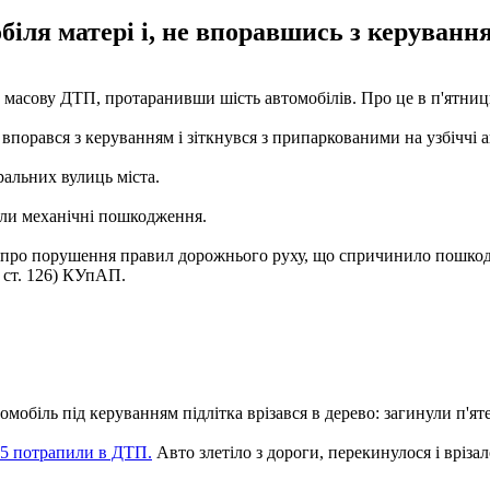
обіля матері і, не впоравшись з керуван
масову ДТП, протаранивши шість автомобілів. Про це в п'ятницю,
е впорався з керуванням і зіткнувся з припаркованими на узбіччі 
ральних вулиць міста.
али механічні пошкодження.
ю про порушення правил дорожнього руху, що спричинило пошкодже
 ст. 126) КУпАП.
мобіль під керуванням підлітка врізався в дерево: загинули п'ят
X5 потрапили в ДТП.
Авто злетіло з дороги, перекинулося і вріза