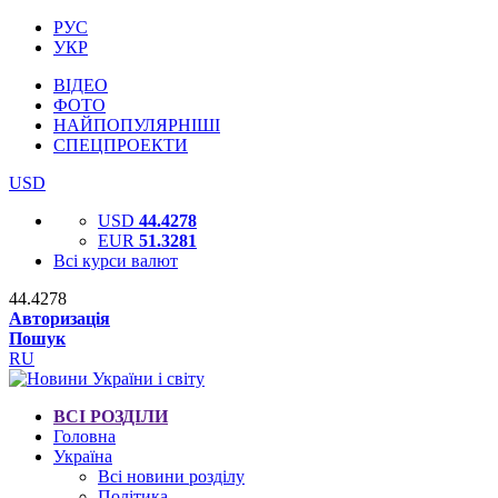
РУС
УКР
ВІДЕО
ФОТО
НАЙПОПУЛЯРНІШІ
СПЕЦПРОЕКТИ
USD
USD
44.4278
EUR
51.3281
Всі курси валют
44.4278
Авторизація
Пошук
RU
ВСІ РОЗДІЛИ
Головна
Україна
Всі новини розділу
Політика