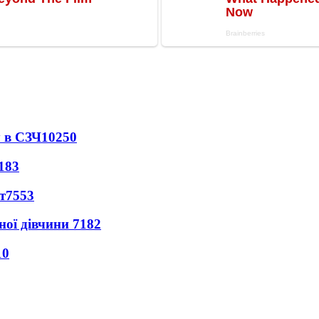
 в СЗЧ
10250
183
т
7553
ної дівчини
7182
10