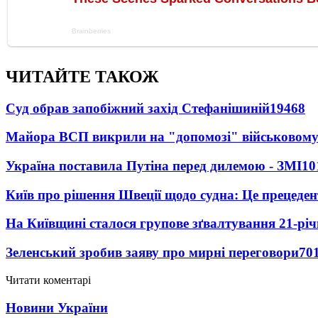
ЧИТАЙТЕ ТАКОЖ
Суд обрав запобіжний захід Стефанішиній
19468
Майора ВСП викрили на "допомозі" військовому
Україна поставила Путіна перед дилемою - ЗМІ
10
Київ про рішення Швеції щодо судна: Це прецеден
На Київщині сталося групове зґвалтування 21-річ
Зеленський зробив заяву про мирні переговори
70
Читати коментарі
Новини України