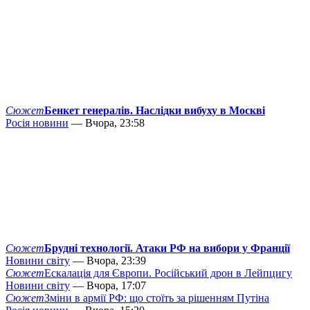
Сюжет
Бенкет генералів. Наслідки вибуху в Москві
Росія новини
— Вчора, 23:58
Сюжет
Брудні технології. Атаки РФ на вибори у Франції
Новини світу
— Вчора, 23:39
Сюжет
Ескалація для Європи. Російський дрон в Лейпцигу
Новини світу
— Вчора, 17:07
Сюжет
Зміни в армії РФ: що стоїть за рішенням Путіна