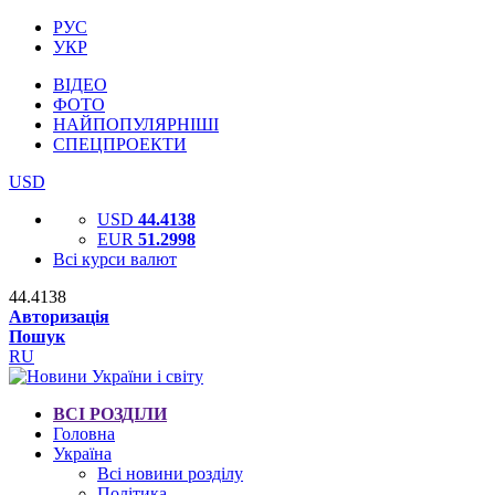
РУС
УКР
ВІДЕО
ФОТО
НАЙПОПУЛЯРНІШІ
СПЕЦПРОЕКТИ
USD
USD
44.4138
EUR
51.2998
Всі курси валют
44.4138
Авторизація
Пошук
RU
ВСІ РОЗДІЛИ
Головна
Україна
Всі новини розділу
Політика