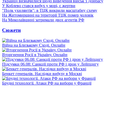
Українці визначилися щодо виведення військ з Донбасу
У Коблево стався вибух у морі, є жертви
"Полк ухилянтів": в ТЦК викрили масштабну схему
На Житомирщині на території ТЦК помер чоловік
На Миколаївщині затримали двох агентів РФ
Сюжети
Війна на Близькому Сході. Онлайн
Вторгнення Росії в Україну. Онлайн
Підсумки 06.08: Санкції проти РФ і дрон у Лейпцигу
Бенкет генералів. Наслідки вибуху в Москві
Брудні технології. Атаки РФ на вибори у Франції