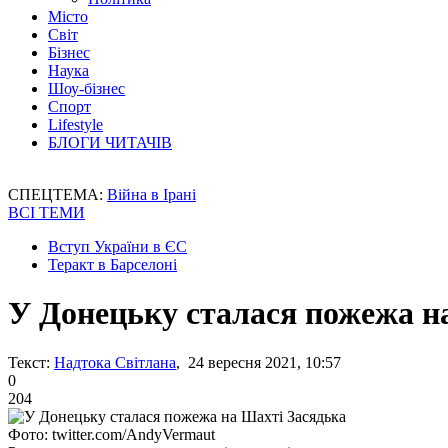
Місто
Світ
Бізнес
Наука
Шоу-бізнес
Спорт
Lifestyle
БЛОГИ ЧИТАЧІВ
СПЕЦТЕМА:
Війна в Ірані
ВСІ ТЕМИ
Вступ України в ЄС
Теракт в Барселоні
У Донецьку сталася пожежа н
Текст:
Надтока Світлана
, 24 вересня 2021, 10:57
0
204
Фото: twitter.com/AndyVermaut