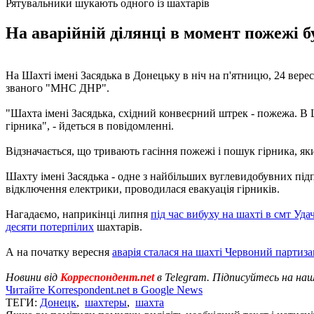
Рятувальники шукають одного із шахтарів
На аварійній ділянці в момент пожежі бу
На Шахті імені Засядька в Донецьку в ніч на п'ятницю, 24 вере
званого "МНС ДНР".
"Шахта імені Засядька, східний конвеєрний штрек - пожежа. В Ш
гірника", - йдеться в повідомленні.
Відзначається, що тривають гасіння пожежі і пошук гірника, я
Шахту імені Засядька - одне з найбільших вуглевидобувних підп
відключення електрики, проводилася евакуація гірників.
Нагадаємо, наприкінці липня
під час вибуху на шахті в смт Уда
десяти потерпілих
шахтарів.
А на початку вересня
аварія сталася на шахті Червоний партиз
Новини від
Корреспондент.net
в Telegram. Підписуйтесь на на
Читайте Korrespondent.net в Google News
ТЕГИ:
Донецк
,
шахтеры
,
шахта