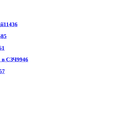
ії
11436
585
61
 в СЗЧ
9946
57