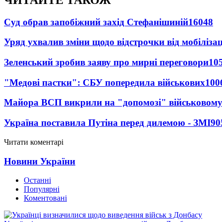
Суд обрав запобіжний захід Стефанішиній
16048
Уряд ухвалив зміни щодо відстрочки від мобілізац
Зеленський зробив заяву про мирні переговори
10
"Медові пастки": СБУ попередила військових
100
Майора ВСП викрили на "допомозі" військовому
Україна поставила Путіна перед дилемою - ЗМІ
90
Читати коментарі
Новини України
Останні
Популярні
Коментовані