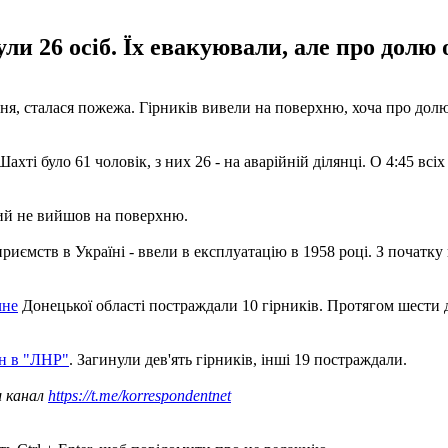
ли 26 осіб. Їх евакуювали, але про долю 
сня, сталася пожежа. Гірників вивели на поверхню, хоча про дол
ахті було 61 чоловік, з них 26 - на аварійній ділянці. О 4:45 вс
кий не вийшов на поверхню.
риємств в Україні - ввели в експлуатацію в 1958 році. З початку
чне
Донецької області постраждали 10 гірників. Протягом шести д
ан в "ЛНР"
. Загинули дев'ять гірників, інші 19 постраждали.
ш канал
https://t.me/korrespondentnet