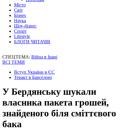
Місто
Світ
Бізнес
Наука
Шоу-бізнес
Спорт
Lifestyle
БЛОГИ ЧИТАЧІВ
СПЕЦТЕМА:
Війна в Ірані
ВСІ ТЕМИ
Вступ України в ЄС
Теракт в Барселоні
У Бердянську шукали
власника пакета грошей,
знайденого біля сміттєвого
бака