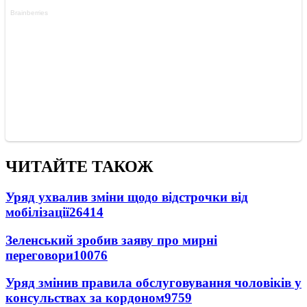
ЧИТАЙТЕ ТАКОЖ
Уряд ухвалив зміни щодо відстрочки від
мобілізації
26414
Зеленський зробив заяву про мирні
переговори
10076
Уряд змінив правила обслуговування чоловіків у
консульствах за кордоном
9759