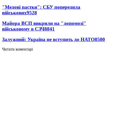
"Медові пастки": СБУ попередила
військових
9528
Майора ВСП викрили на "допомозі"
військовому в СЗЧ
8841
Залужний: Україна не вступить до НАТО
8500
Читати коментарі