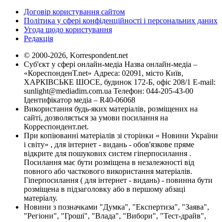
Договір користування сайтом
Політика у сфері конфіденційності і персональних даних
Угода щодо користування
Редакція
© 2000-2026, Korrespondent.net
Суб'єкт у сфері онлайн-медіа Назва онлайн-медіа –
«КореспонденТ.net» Адреса: 02091, місто Київ,
ХАРКІВСЬКЕ ШОСЕ, будинок 172-Б, офіс 208/1 E-mail:
sunlight@mediadim.com.ua
Телефон: 044-205-43-00
Ідентифікатор медіа – R40-06068
Використання будь-яких матеріалів, розміщених на
сайті, дозволяється за умови посилання на
Корреспондент.net.
При копіюванні матеріалів зі сторінки « Новини України
і світу» , для інтернет - видань - обов'язкове пряме
відкрите для пошукових систем гіперпосилання .
Посилання має бути розміщена в незалежності від
повного або часткового використання матеріалів.
Гіперпосилання ( для інтернет - видань) - повинна бути
розміщена в підзаголовку або в першому абзаці
матеріалу.
Новини з позначками "Думка", "Експертиза", "Заява",
"Регіони", "Гроші", "Влада", "Вибори", "Тест-драйв",