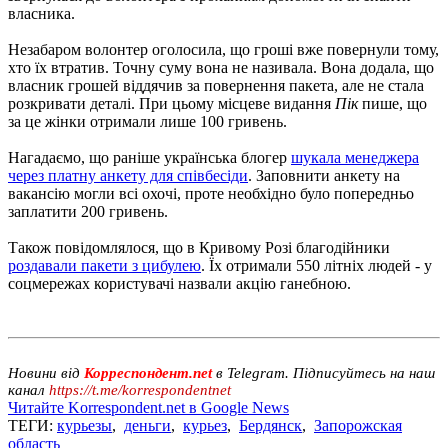
власника.
Незабаром волонтер оголосила, що гроші вже повернули тому,
хто їх втратив. Точну суму вона не називала. Вона додала, що
власник грошей віддячив за повернення пакета, але не стала
розкривати деталі. При цьому місцеве видання
Пік
пише, що
за це жінки отримали лише 100 гривень.
Нагадаємо, що раніше українська блогер
шукала менеджера
через платну анкету для співбесіди
. Заповнити анкету на
вакансію могли всі охочі, проте необхідно було попередньо
заплатити 200 гривень.
Також повідомлялося, що в Кривому Розі благодійники
роздавали пакети з цибулею
. Їх отримали 550 літніх людей - у
соцмережах користувачі назвали акцію ганебною.
Новини від
Корреспондент.net
в Telegram. Підписуйтесь на наш
канал
https://t.me/korrespondentnet
Читайте Korrespondent.net в Google News
ТЕГИ:
курьезы
,
деньги
,
курьез
,
Бердянск
,
Запорожская
область