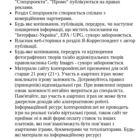
"Спецпроекти", "Промо" публікуються на правах
реклами.
Розділ Спецпроекти створюється спільно з
комерційними партнерами.
Будь яке копіювання, публікація, передрук, чи наступне
поширення інформації, що містить посилання на
"Інтерфакс-Україна", EPA / UPG, суворо забороняється.
Власник веб-сторінки в розділі Я-Корреспондент є автор
публікації.
Будь-яке копіювання, передрук та відтворення
фотографічних творів та/або аудіовізуальних творів
правовласника Getty Images - суворо забороняється.
Матеріали сайту korrespondent.net призначені для осіб
старше 21 року (21+). Участь в азартних іграх може
викликати ігрову залежність. Дотримуйтесь правил
(принципів) відповідальної гри. При виявленні перших
ознак залежності негайно зверніться до спеціаліста.
Пам'ятайте, що участь в азартних іграх не може бути
джерелом доходів або альтернативою роботі.
Інформаційний ресурс korrespondent.net не проводить
ігри на реальні та/або віртуальні гроші, також сайт не
приймає ні в якій формі оплату ставок та інших
платежів, які пов’язані/можуть бути пов’язані з
азартними іграми, букмекерами чи тоталізаторами. Будь-
які матеріали на інформаційному ресурсі