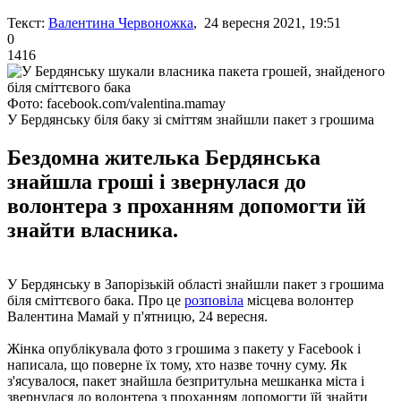
Текст:
Валентина Червоножка
, 24 вересня 2021, 19:51
0
1416
Фото: facebook.com/valentina.mamay
У Бердянську біля баку зі сміттям знайшли пакет з грошима
Бездомна жителька Бердянська
знайшла гроші і звернулася до
волонтера з проханням допомогти їй
знайти власника.
У Бердянську в Запорізькій області знайшли пакет з грошима
біля сміттєвого бака. Про це
розповіла
місцева волонтер
Валентина Мамай у п'ятницю, 24 вересня.
Жінка опублікувала фото з грошима з пакету у Facebook і
написала, що поверне їх тому, хто назве точну суму. Як
з'ясувалося, пакет знайшла безпритульна мешканка міста і
звернулася до волонтера з проханням допомогти їй знайти