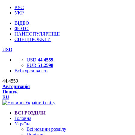
РУС
УКР
ВІДЕО
ФОТО
НАЙПОПУЛЯРНІШІ
СПЕЦПРОЕКТИ
USD
USD
44.4559
EUR
51.2598
Всі курси валют
44.4559
Авторизація
Пошук
RU
ВСІ РОЗДІЛИ
Головна
Україна
Всі новини розділу
Політика