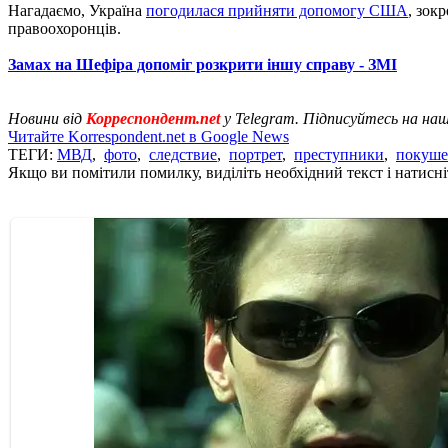
Нагадаємо, Україна
погодилася прийняти допомогу США
, зок
правоохоронців.
Замах на Шефіра допоміг розкрити іншу справу - ЗМІ
Новини від
Корреспондент.net
у Telegram. Підписуйтесь на на
Читайте Korrespondent.net в Google News
ТЕГИ:
МВД
,
фото
,
следствие
,
портрет
,
преступники
,
покуше
Якщо ви помітили помилку, виділіть необхідний текст і натисніт