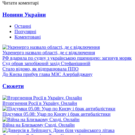
Читати коментарі
Новини України
Останні
Популярні
Коментовані
Укренерго назвало області, де є відключення
РФ вдарила по судну з українською пшеницею: загинув моряк
Суд обрав запобіжний захід Стефанішиній
Стало відомо, як відпрацювала ППО
До Києва прибув глава МЗС Азербайджану
Сюжети
Вторгнення Росії в Україну. Онлайн
Підсумки 05.08: Удар по Києву і брак антибалістики
Війна на Близькому Сході. Онлайн