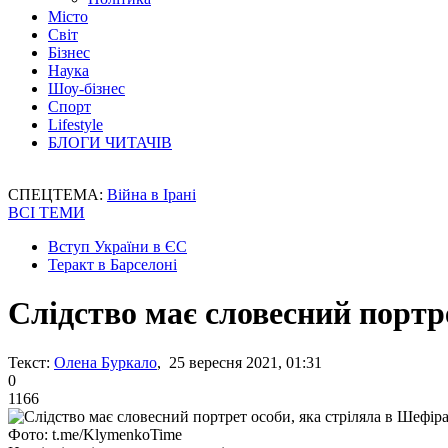
Місто
Світ
Бізнес
Наука
Шоу-бізнес
Спорт
Lifestyle
БЛОГИ ЧИТАЧІВ
СПЕЦТЕМА:
Війна в Ірані
ВСІ ТЕМИ
Вступ України в ЄС
Теракт в Барселоні
Слідство має словесний портр
Текст:
Олена Буркало
, 25 вересня 2021, 01:31
0
1166
Фото: t.me/KlymenkoTime