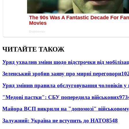
ЧИТАЙТЕ ТАКОЖ
Уряд ухвалив зміни щодо відстрочки від мобілізац
Зеленський зробив заяву про мирні переговори
10
Уряд змінив правила обслуговування чоловіків у
"Медові пастки": СБУ попередила військових
973
Майора ВСП викрили на "допомозі" військовому
Залужний: Україна не вступить до НАТО
8548