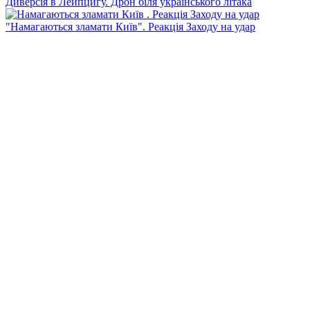
Диверсія в Лейпцигу. Дрон біля українського літака
"Намагаються зламати Київ". Реакція Заходу на удар