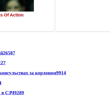
ії
26587
227
 консульствах за кордоном
9914
4
 в СЗЧ
9289