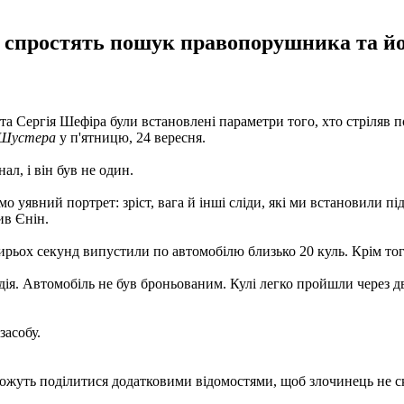
які спростять пошук правопорушника та й
ента Сергія Шефіра були встановлені параметри того, хто стріляв
 Шустера
у п'ятницю, 24 вересня.
л, і він був не один.
уявний портрет: зріст, вага й інші сліди, які ми встановили під 
ив Єнін.
ирьох секунд випустили по автомобілю близько 20 куль. Крім того,
дія. Автомобіль не був броньованим. Кулі легко пройшли через дв
засобу.
ожуть поділитися додатковими відомостями, щоб злочинець не с