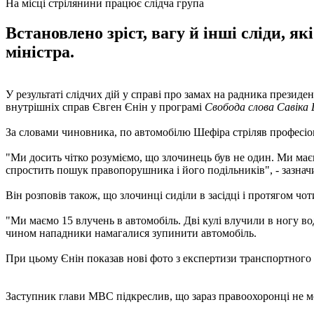
На місці стрілянини працює слідча група
Встановлено зріст, вагу й інші сліди, 
міністра.
У результаті слідчих дій у справі про замах на радника презид
внутрішніх справ Євген Єнін у програмі
Свобода слова Савіка
За словами чиновника, по автомобілю Шефіра стріляв професіона
"Ми досить чітко розуміємо, що злочинець був не один. Ми маємо 
спростить пошук правопорушника і його подільників", - зазнач
Він розповів також, що злочинці сиділи в засідці і протягом чот
"Ми маємо 15 влучень в автомобіль. Дві кулі влучили в ногу во
чином нападники намагалися зупинити автомобіль.
При цьому Єнін показав нові фото з експертизи транспортного 
Заступник глави МВС підкреслив, що зараз правоохоронці не м