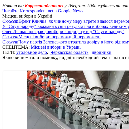
Новини від
Корреспондент.net
у Telegram. Підписуйтесь на на
Читайте Korrespondent.net в Google News
Місцеві вибори в Україні
Сюжет
Ефект Кличка: як чинному меру втретє вдалося перемо
У "Слузі народу" вважають свій результат на виборах великим 
Олег Ляшко програв довибори кандидату від "Слуги народу"
Сюжет
Місцеві вибори: переможці й переможені
Сюжет
Чому партія Зеленського втратила довіру в його рідному
СПЕЦТЕМА:
Місцеві вибори в Україні
ТЕГИ:
уголовное дело
,
Черкасская область
,
двойники
Якщо ви помітили помилку, виділіть необхідний текст і натисніт