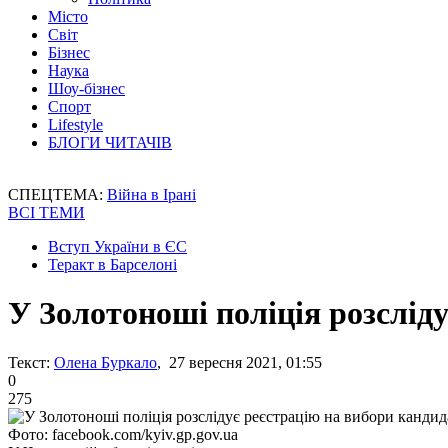
Місто
Світ
Бізнес
Наука
Шоу-бізнес
Спорт
Lifestyle
БЛОГИ ЧИТАЧІВ
СПЕЦТЕМА:
Війна в Ірані
ВСІ ТЕМИ
Вступ України в ЄС
Теракт в Барселоні
У Золотоноші поліція розслід
Текст:
Олена Буркало
, 27 вересня 2021, 01:55
0
275
Фото: facebook.com/kyiv.gp.gov.ua