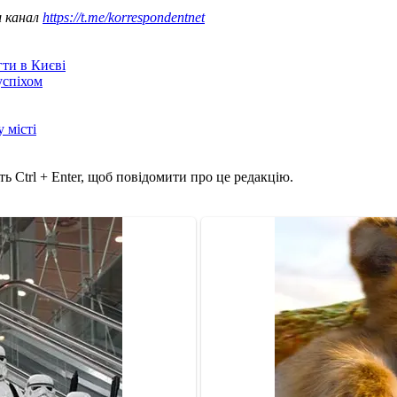
ш канал
https://t.me/korrespondentnet
гти в Києві
успіхом
 місті
ь Ctrl + Enter, щоб повідомити про це редакцію.