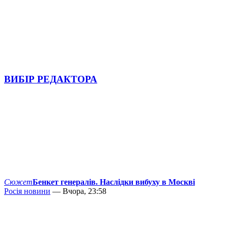
ВИБІР РЕДАКТОРА
Сюжет
Бенкет генералів. Наслідки вибуху в Москві
Росія новини
— Вчора, 23:58