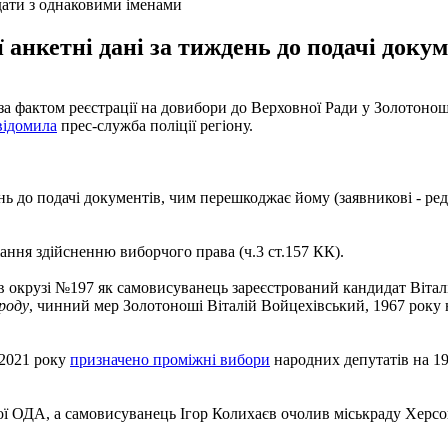
дати з однаковими іменами
анкетні дані за тиждень до подачі докум
 за фактом реєстрації на довибори до Верховної Ради у Золотоно
відомила
прес-служба поліції регіону.
ь до подачі документів, чим перешкоджає йому (заявникові - ред.
ння здійсненню виборчого права (ч.3 ст.157 КК).
 в окрузі №197 як самовисуванець зареєстрований кандидат Віта
роду
, чинний мер Золотоноші Віталій Войцехівський, 1967 року
 2021 року
призначено проміжні вибори
народних депутатів на 19
ї ОДА, а самовисуванець Ігор Колихаєв очолив міськраду Херсо