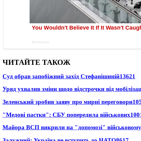
ЧИТАЙТЕ ТАКОЖ
Суд обрав запобіжний захід Стефанішиній
13621
Уряд ухвалив зміни щодо відстрочки від мобілізац
Зеленський зробив заяву про мирні переговори
10
"Медові пастки": СБУ попередила військових
100
Майора ВСП викрили на "допомозі" військовому
Залужний: Україна не вступить до НАТО
8617