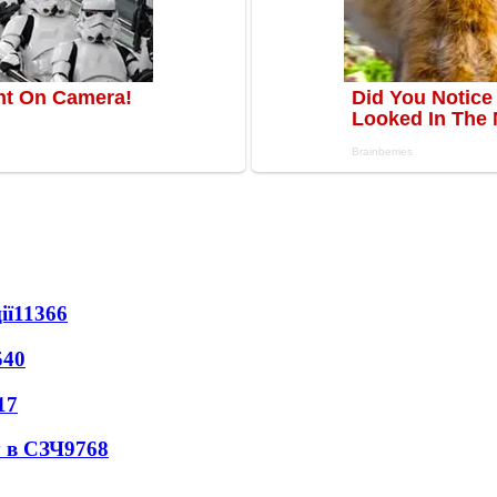
ії
11366
540
17
 в СЗЧ
9768