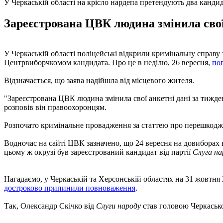
У Черкаській області на крісло нардепа претендують два канди
Зареєстрована ЦВК людина змінила свої 
У Черкаській області поліцейські відкрили кримінальну справу
Центрвиборчкомом кандидата. Про це в неділю, 26 вересня,
по
Відзначається, що заява надійшла від місцевого жителя.
"Зареєстрована ЦВК людина змінила свої анкетні дані за тижден
розповів він правоохоронцям.
Розпочато кримінальне провадження за статтею про перешкоджа
Водночас на сайті ЦВК зазначено, що 24 вересня на довиборах
цьому ж окрузі був зареєстрований кандидат від партії
Слуга на
Нагадаємо, у Черкаській та Херсонській областях на 31 жовтня
достроково припинили повноваження
.
Так, Олександр Скічко від
Слуги народу
став головою Черкасько