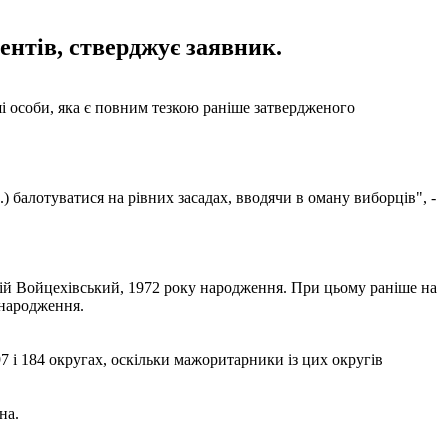
ентів, стверджує заявник.
ші особи, яка є повним тезкою раніше затвердженого
) балотуватися на рівних засадах, вводячи в оману виборців", -
лій Войцехівський, 1972 року народження. При цьому раніше на
 народження.
7 і 184 округах, оскільки мажоритарники із цих округів
на.