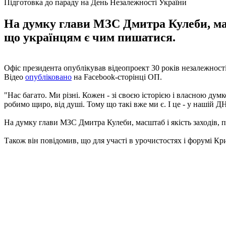
Підготовка до параду на День Незалежності України
На думку глави МЗС Дмитра Кулеби, мас
що українцям є чим пишатися.
Офіс президента опублікував відеопроект 30 років незалежності
Відео
опубліковано
на Facebook-сторінці ОП.
"Нас багато. Ми різні. Кожен - зі своєю історією і власною дум
робимо щиро, від душі. Тому що такі вже ми є. І це - у нашій ДНК
На думку глави МЗС Дмитра Кулеби, масштаб і якість заходів,
Також він повідомив, що для участі в урочистостях і форумі Кри