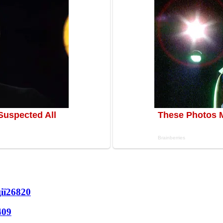
ії
26820
409