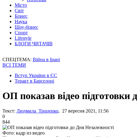
Місто
Світ
Бізнес
Наука
Шоу-бізнес
Спорт
Lifestyle
БЛОГИ ЧИТАЧІВ
СПЕЦТЕМА:
Війна в Ірані
ВСІ ТЕМИ
Вступ України в ЄС
Теракт в Барселоні
ОП показав відео підготовки 
Текст:
Людмила Троценко
, 27 вересня 2021, 11:56
0
844
Фото: кадр из видео