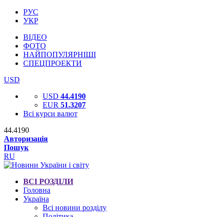
РУС
УКР
ВІДЕО
ФОТО
НАЙПОПУЛЯРНІШІ
СПЕЦПРОЕКТИ
USD
USD
44.4190
EUR
51.3207
Всі курси валют
44.4190
Авторизація
Пошук
RU
ВСІ РОЗДІЛИ
Головна
Україна
Всі новини розділу
Політика