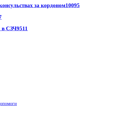
 консульствах за кордоном
10095
7
 в СЗЧ
9511
 допомоги