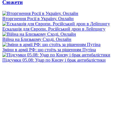
Сюжети
Вторгнення Росії в Україну. Онлайн
Ескалація для Європи. Російський дрон в Лейпцигу
Війна на Близькому Сході. Онлайн
Зміни в армії РФ: що стоїть за рішенням Путіна
Підсумки 05.08: Удар по Києву і брак антибалістики