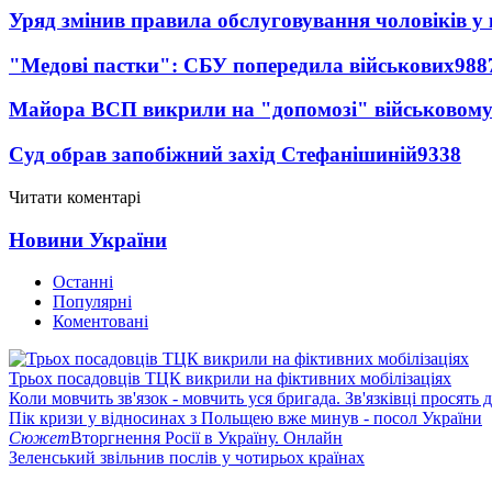
Уряд змінив правила обслуговування чоловіків у
"Медові пастки": СБУ попередила військових
988
Майора ВСП викрили на "допомозі" військовому
Суд обрав запобіжний захід Стефанішиній
9338
Читати коментарі
Новини України
Останні
Популярні
Коментовані
Трьох посадовців ТЦК викрили на фіктивних мобілізаціях
Коли мовчить зв'язок - мовчить уся бригада. Зв'язківці просять
Пік кризи у відносинах з Польщею вже минув - посол України
Сюжет
Вторгнення Росії в Україну. Онлайн
Зеленський звільнив послів у чотирьох країнах