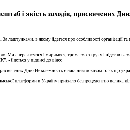
штаб і якість заходів, присвячених Дню
. За лаштунками, в якому йдеться про особливості організації та
кою. Ми сперечаємося і миримося, тримаємо за руку і підставляємо
", - йдеться у підписі до відео.
 присвячених Дню Незалежності, є наочним доказом того, що укр
мської платформи в Україну приїхало безпрецедентно велика кільк