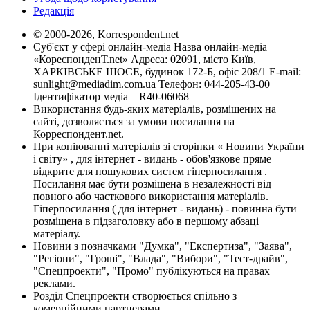
Редакція
© 2000-2026, Korrespondent.net
Суб'єкт у сфері онлайн-медіа Назва онлайн-медіа –
«КореспонденТ.net» Адреса: 02091, місто Київ,
ХАРКІВСЬКЕ ШОСЕ, будинок 172-Б, офіс 208/1 E-mail:
sunlight@mediadim.com.ua
Телефон: 044-205-43-00
Ідентифікатор медіа – R40-06068
Використання будь-яких матеріалів, розміщених на
сайті, дозволяється за умови посилання на
Корреспондент.net.
При копіюванні матеріалів зі сторінки « Новини України
і світу» , для інтернет - видань - обов'язкове пряме
відкрите для пошукових систем гіперпосилання .
Посилання має бути розміщена в незалежності від
повного або часткового використання матеріалів.
Гіперпосилання ( для інтернет - видань) - повинна бути
розміщена в підзаголовку або в першому абзаці
матеріалу.
Новини з позначками "Думка", "Експертиза", "Заява",
"Регіони", "Гроші", "Влада", "Вибори", "Тест-драйв",
"Спецпроекти", "Промо" публікуються на правах
реклами.
Розділ Спецпроекти створюється спільно з
комерційними партнерами.