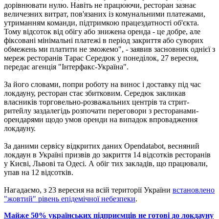
дорівнювати нулю. Навіть не працюючи, ресторан зазнає
величезних витрат, пов'язаних із комунальними платежами,
утриманням команди, підтримкою працездатності об'єкта.
Тому відсоток від обігу або знижена оренда - це добре, але
фіксовані мінімальні платежі в період закриття або суворих
обмежень ми платити не зможемо", - заявив засновник однієї з
мереж ресторанів Тарас Середюк у понеділок, 27 вересня,
передає агенція "Інтерфакс-Україна".
За його словами, попри роботу на винос і доставку під час
локдауну, ресторан стає збитковим. Середюк закликав
власників торговельно-розважальних центрів та стрит-
ритейлу заздалегідь розпочати переговори з ресторанами-
орендарями щодо умов оренди на випадок впровадження
локдауну.
За даними сервісу відкритих даних Opendatabot, весняний
локдаун в Україні призвів до закриття 14 відсотків ресторанів
у Києві, Львові та Одесі. А обіг тих закладів, що працювали,
упав на 12 відсотків.
Нагадаємо, з 23 вересня на всій території України
встановлено
"жовтий" рівень епідемічної небезпеки
.
Майже 50% українських підприємців не готові до локдауну