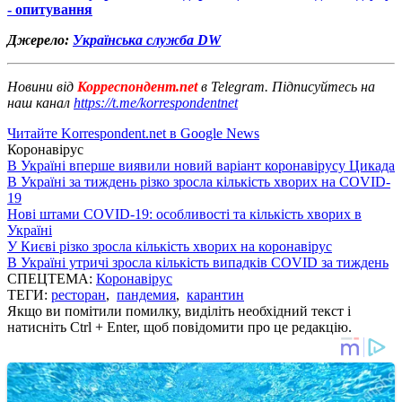
- опитування
Джерело:
Українська служба DW
Новини від
Корреспондент.net
в Telegram. Підписуйтесь на
наш канал
https://t.me/korrespondentnet
Читайте Korrespondent.net в Google News
Коронавірус
В Україні вперше виявили новий варіант коронавірусу Цикада
В Україні за тиждень різко зросла кількість хворих на COVID-
19
Нові штами COVID-19: особливості та кількість хворих в
Україні
У Києві різко зросла кількість хворих на коронавірус
В Україні утричі зросла кількість випадків COVID за тиждень
СПЕЦТЕМА:
Коронавірус
ТЕГИ:
ресторан
,
пандемия
,
карантин
Якщо ви помітили помилку, виділіть необхідний текст і
натисніть Ctrl + Enter, щоб повідомити про це редакцію.