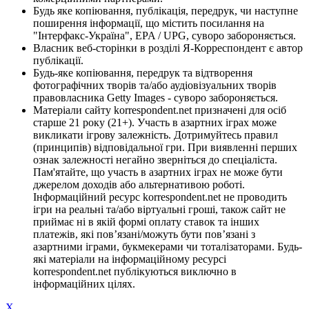
Будь яке копіювання, публікація, передрук, чи наступне
поширення інформації, що містить посилання на
"Інтерфакс-Україна", EPA / UPG, суворо забороняється.
Власник веб-сторінки в розділі Я-Корреспондент є автор
публікації.
Будь-яке копіювання, передрук та відтворення
фотографічних творів та/або аудіовізуальних творів
правовласника Getty Images - суворо забороняється.
Матеріали сайту korrespondent.net призначені для осіб
старше 21 року (21+). Участь в азартних іграх може
викликати ігрову залежність. Дотримуйтесь правил
(принципів) відповідальної гри. При виявленні перших
ознак залежності негайно зверніться до спеціаліста.
Пам'ятайте, що участь в азартних іграх не може бути
джерелом доходів або альтернативою роботі.
Інформаційний ресурс korrespondent.net не проводить
ігри на реальні та/або віртуальні гроші, також сайт не
приймає ні в якій формі оплату ставок та інших
платежів, які пов’язані/можуть бути пов’язані з
азартними іграми, букмекерами чи тоталізаторами. Будь-
які матеріали на інформаційному ресурсі
korrespondent.net публікуються виключно в
інформаційних цілях.
X