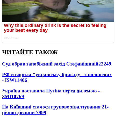
ЧИТАЙТЕ ТАКОЖ
Суд обрав запобіжний захід Стефанішиній
22249
РФ створила "українську бригаду" з полонених
- ISW
11406
Україна поставила Путіна перед дилемою -
ЗМІ
10769
На Київщині сталося групове зґвалтування 21-
річної дівчини
7999