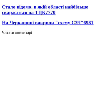
Стало відомо, в якій області найбільше
скаржаться на ТЦК
7770
На Черкащині викрили "схему СЗЧ"
6981
Читати коментарі