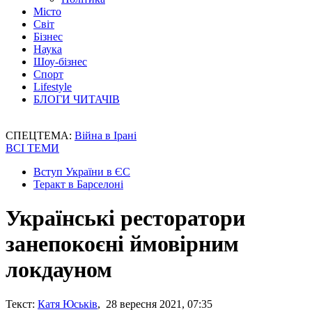
Місто
Світ
Бізнес
Наука
Шоу-бізнес
Спорт
Lifestyle
БЛОГИ ЧИТАЧІВ
СПЕЦТЕМА:
Війна в Ірані
ВСІ ТЕМИ
Вступ України в ЄС
Теракт в Барселоні
Українські ресторатори
занепокоєні ймовірним
локдауном
Текст:
Катя Юськів
, 28 вересня 2021, 07:35