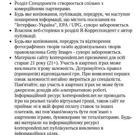
Розділ Спецпроекти створюється спільно з
комерційними партнерами.
Будь яке копіювання, публікація, передрук, чи наступне
поширення інформації, що містить посилання на
"Інтерфакс-Україна", EPA / UPG, суворо забороняється.
Власник веб-сторінки в розділі Я-Корреспондент є автор
публікації.
Будь-яке копіювання, передрук та відтворення
фотографічних творів та/або аудіовізуальних творів
правовласника Getty Images - суворо забороняється.
Матеріали сайту korrespondent.net призначені для осіб
старше 21 року (21+). Участь в азартних іграх може
викликати ігрову залежність. Дотримуйтесь правил
(принципів) відповідальної гри. При виявленні перших
ознак залежності негайно зверніться до спеціаліста.
Пам'ятайте, що участь в азартних іграх не може бути
джерелом доходів або альтернативою роботі.
Інформаційний ресурс korrespondent.net не проводить
ігри на реальні та/або віртуальні гроші, також сайт не
приймає ні в якій формі оплату ставок та інших
платежів, які пов’язані/можуть бути пов’язані з
азартними іграми, букмекерами чи тоталізаторами. Будь-
які матеріали на інформаційному ресурсі
korrespondent.net публікуються виключно в
інформаційних цілях.