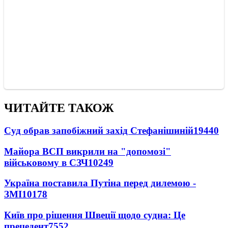
ЧИТАЙТЕ ТАКОЖ
Суд обрав запобіжний захід Стефанішиній
19440
Майора ВСП викрили на "допомозі"
військовому в СЗЧ
10249
Україна поставила Путіна перед дилемою -
ЗМІ
10178
Київ про рішення Швеції щодо судна: Це
прецедент
7552