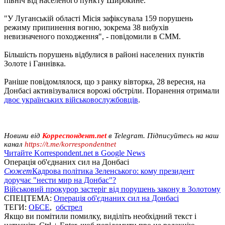
північ від населеного пункту Широкине.
"У Луганській області Місія зафіксувала 159 порушень
режиму припинення вогню, зокрема 38 вибухів
невизначеного походження", - повідомили в СММ.
Більшість порушень відбулися в районі населених пунктів
Золоте і Ганнівка.
Раніше повідомлялося, що з ранку вівторка, 28 вересня, на
Донбасі активізувалися ворожі обстріли. Поранення отримали
двоє українських військовослужбовців
.
Новини від
Корреспондент.net
в Telegram. Підписуйтесь на наш
канал
https://t.me/korrespondentnet
Читайте Korrespondent.net в Google News
Операція об'єднаних сил на Донбасі
Сюжет
Кадрова політика Зеленського: кому президент
доручає "нести мир на Донбас"?
Військовий прокурор застеріг від порушень закону в Золотому
СПЕЦТЕМА:
Операція об'єднаних сил на Донбасі
ТЕГИ:
ОБСЕ
,
обстрел
Якщо ви помітили помилку, виділіть необхідний текст і