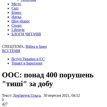
Місто
Світ
Бізнес
Наука
Шоу-бізнес
Спорт
Lifestyle
БЛОГИ ЧИТАЧІВ
СПЕЦТЕМА:
Війна в Ірані
ВСІ ТЕМИ
Вступ України в ЄС
Теракт в Барселоні
ООС: понад 400 порушень
"тиші" за добу
Текст:
Дем'янчук Ольга
, 30 вересня 2021, 04:12
0
427