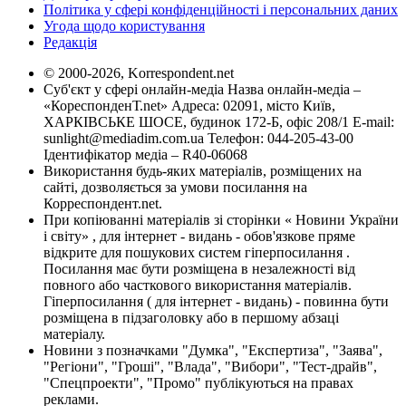
Політика у сфері конфіденційності і персональних даних
Угода щодо користування
Редакція
© 2000-2026, Korrespondent.net
Суб'єкт у сфері онлайн-медіа Назва онлайн-медіа –
«КореспонденТ.net» Адреса: 02091, місто Київ,
ХАРКІВСЬКЕ ШОСЕ, будинок 172-Б, офіс 208/1 E-mail:
sunlight@mediadim.com.ua
Телефон: 044-205-43-00
Ідентифікатор медіа – R40-06068
Використання будь-яких матеріалів, розміщених на
сайті, дозволяється за умови посилання на
Корреспондент.net.
При копіюванні матеріалів зі сторінки « Новини України
і світу» , для інтернет - видань - обов'язкове пряме
відкрите для пошукових систем гіперпосилання .
Посилання має бути розміщена в незалежності від
повного або часткового використання матеріалів.
Гіперпосилання ( для інтернет - видань) - повинна бути
розміщена в підзаголовку або в першому абзаці
матеріалу.
Новини з позначками "Думка", "Експертиза", "Заява",
"Регіони", "Гроші", "Влада", "Вибори", "Тест-драйв",
"Спецпроекти", "Промо" публікуються на правах
реклами.