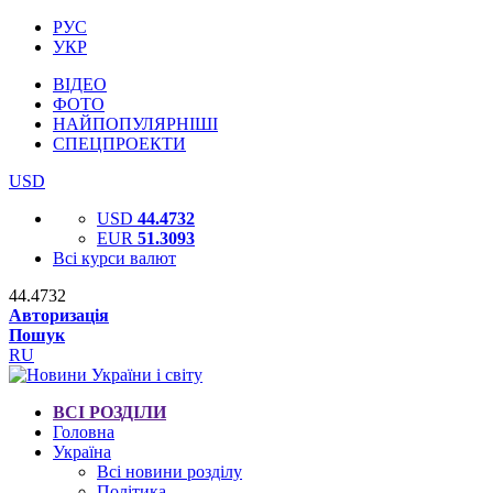
РУС
УКР
ВІДЕО
ФОТО
НАЙПОПУЛЯРНІШІ
СПЕЦПРОЕКТИ
USD
USD
44.4732
EUR
51.3093
Всі курси валют
44.4732
Авторизація
Пошук
RU
ВСІ РОЗДІЛИ
Головна
Україна
Всі новини розділу
Політика