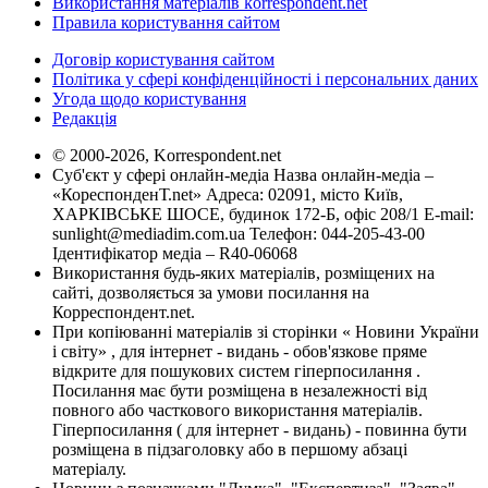
Використання матеріалів korrespondent.net
Правила користування сайтом
Договір користування сайтом
Політика у сфері конфіденційності і персональних даних
Угода щодо користування
Редакція
© 2000-2026, Korrespondent.net
Суб'єкт у сфері онлайн-медіа Назва онлайн-медіа –
«КореспонденТ.net» Адреса: 02091, місто Київ,
ХАРКІВСЬКЕ ШОСЕ, будинок 172-Б, офіс 208/1 E-mail:
sunlight@mediadim.com.ua
Телефон: 044-205-43-00
Ідентифікатор медіа – R40-06068
Використання будь-яких матеріалів, розміщених на
сайті, дозволяється за умови посилання на
Корреспондент.net.
При копіюванні матеріалів зі сторінки « Новини України
і світу» , для інтернет - видань - обов'язкове пряме
відкрите для пошукових систем гіперпосилання .
Посилання має бути розміщена в незалежності від
повного або часткового використання матеріалів.
Гіперпосилання ( для інтернет - видань) - повинна бути
розміщена в підзаголовку або в першому абзаці
матеріалу.