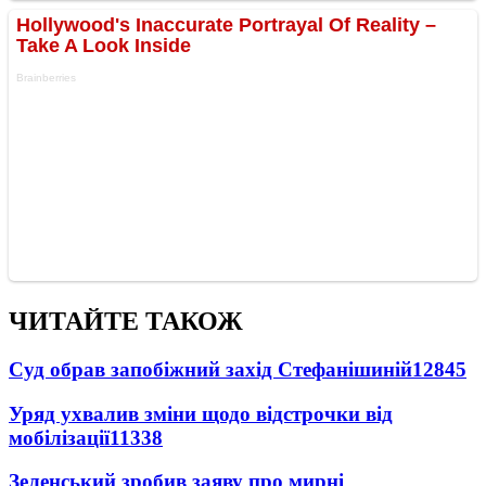
ЧИТАЙТЕ ТАКОЖ
Суд обрав запобіжний захід Стефанішиній
12845
Уряд ухвалив зміни щодо відстрочки від
мобілізації
11338
Зеленський зробив заяву про мирні