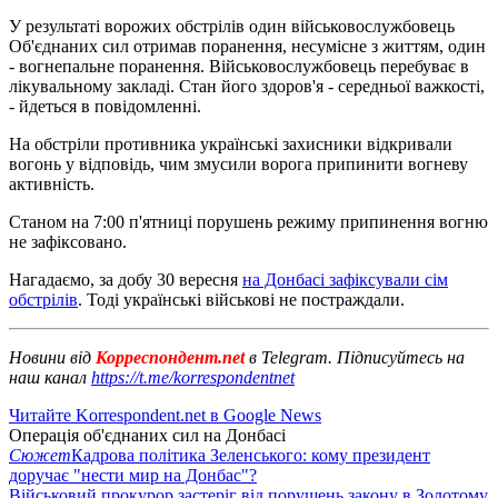
У результаті ворожих обстрілів один військовослужбовець
Об'єднаних сил отримав поранення, несумісне з життям, один
- вогнепальне поранення. Військовослужбовець перебуває в
лікувальному закладі. Стан його здоров'я - середньої важкості,
- йдеться в повідомленні.
На обстріли противника українські захисники відкривали
вогонь у відповідь, чим змусили ворога припинити вогневу
активність.
Станом на 7:00 п'ятниці порушень режиму припинення вогню
не зафіксовано.
Нагадаємо, за добу 30 вересня
на Донбасі зафіксували сім
обстрілів
. Тоді українські військові не постраждали.
Новини від
Корреспондент.net
в Telegram. Підписуйтесь на
наш канал
https://t.me/korrespondentnet
Читайте Korrespondent.net в Google News
Операція об'єднаних сил на Донбасі
Сюжет
Кадрова політика Зеленського: кому президент
доручає "нести мир на Донбас"?
Військовий прокурор застеріг від порушень закону в Золотому