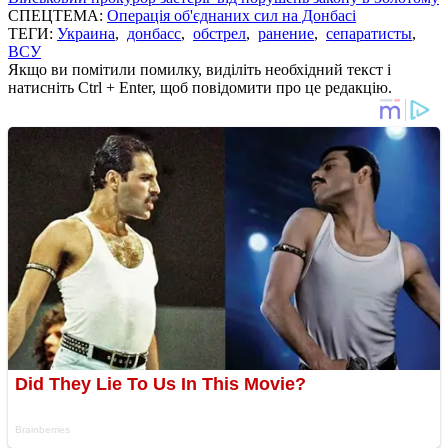
СПЕЦТЕМА:
Операція об'єднаних сил на Донбасі
ТЕГИ:
Украина
,
донбасс
,
обстрел
,
ранение
,
сепаратисты
,
ВСУ
Якщо ви помітили помилку, виділіть необхідний текст і
натисніть Ctrl + Enter, щоб повідомити про це редакцію.