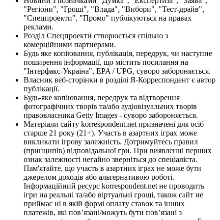
Новини з позначками "Думка", "Експертиза", "Заява",
"Регіони", "Гроші", "Влада", "Вибори", "Тест-драйв",
"Спецпроекти", "Промо" публікуються на правах
реклами.
Розділ Спецпроекти створюється спільно з
комерційними партнерами.
Будь яке копіювання, публікація, передрук, чи наступне
поширення інформації, що містить посилання на
"Інтерфакс-Україна", EPA / UPG, суворо забороняється.
Власник веб-сторінки в розділі Я-Корреспондент є автор
публікації.
Будь-яке копіювання, передрук та відтворення
фотографічних творів та/або аудіовізуальних творів
правовласника Getty Images - суворо забороняється.
Матеріали сайту korrespondent.net призначені для осіб
старше 21 року (21+). Участь в азартних іграх може
викликати ігрову залежність. Дотримуйтесь правил
(принципів) відповідальної гри. При виявленні перших
ознак залежності негайно зверніться до спеціаліста.
Пам'ятайте, що участь в азартних іграх не може бути
джерелом доходів або альтернативою роботі.
Інформаційний ресурс korrespondent.net не проводить
ігри на реальні та/або віртуальні гроші, також сайт не
приймає ні в якій формі оплату ставок та інших
платежів, які пов’язані/можуть бути пов’язані з