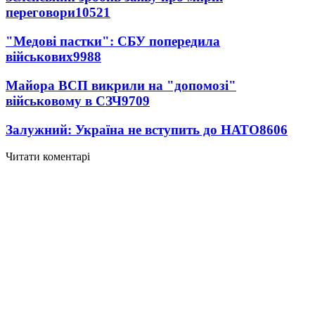
переговори
10521
"Медові пастки": СБУ попередила
військових
9988
Майора ВСП викрили на "допомозі"
військовому в СЗЧ
9709
Залужний: Україна не вступить до НАТО
8606
Читати коментарі