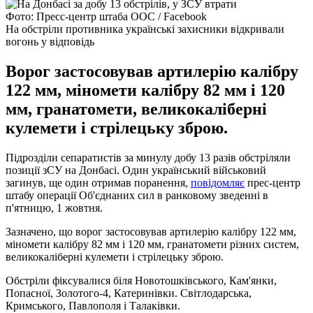
Фото: Пресс-центр штаба ООС / Facebook
На обстріли противника українські захисники відкривали
вогонь у відповідь
Ворог застосовував артилерію калібру
122 мм, міномети калібру 82 мм і 120
мм, гранатомети, великокаліберні
кулемети і стрілецьку зброю.
Підрозділи сепаратистів за минулу добу 13 разів обстріляли
позиції зСУ на Донбасі. Один український військовий
загинув, ще один отримав поранення,
повідомляє
прес-центр
штабу операції Об'єднаних сил в ранковому зведенні в
п'ятницю, 1 жовтня.
Зазначено, що ворог застосовував артилерію калібру 122 мм,
міномети калібру 82 мм і 120 мм, гранатомети різних систем,
великокаліберні кулемети і стрілецьку зброю.
Обстріли фіксувалися біля Новотошківського, Кам'янки,
Попасної, Золотого-4, Катеринівки. Світлодарська,
Кримського, Павлополя і Талаківки.