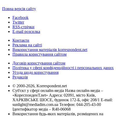
Повна версія сайту
Facebook
Twitter
RSS-стрічки
E-mail розсилка
Контакти
Реклама на сайті
Використання матеріалів korrespondent.net
Правила користування сайтом
Договір користування сайтом
Політика у сфері конфіденційності і персональних даних
Угода щодо користування
Редакція
© 2000-2026, Korrespondent.net
Суб'єкт у сфері онлайн-медіа Назва онлайн-медіа –
«КореспонденТ.net» Адреса: 02091, місто Київ,
ХАРКІВСЬКЕ ШОСЕ, будинок 172-Б, офіс 208/1 E-mail:
sunlight@mediadim.com.ua
Телефон: 044-205-43-00
Ідентифікатор медіа – R40-06068
Використання будь-яких матеріалів, розміщених на