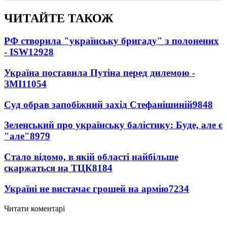
ЧИТАЙТЕ ТАКОЖ
РФ створила "українську бригаду" з полонених
- ISW
12928
Україна поставила Путіна перед дилемою -
ЗМІ
11054
Суд обрав запобіжний захід Стефанішиній
9848
Зеленський про українську балістику: Буде, але є
"але"
8979
Стало відомо, в якій області найбільше
скаржаться на ТЦК
8184
Україні не вистачає грошей на армію
7234
Читати коментарі