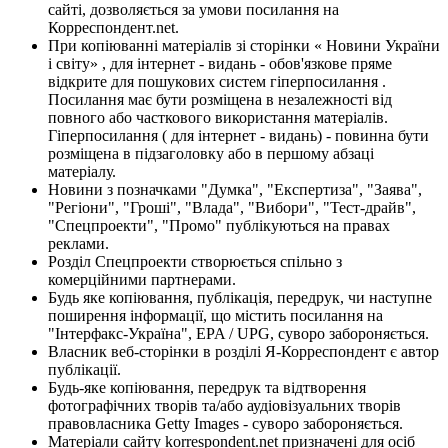
сайті, дозволяється за умови посилання на
Корреспондент.net.
При копіюванні матеріалів зі сторінки « Новини України
і світу» , для інтернет - видань - обов'язкове пряме
відкрите для пошукових систем гіперпосилання .
Посилання має бути розміщена в незалежності від
повного або часткового використання матеріалів.
Гіперпосилання ( для інтернет - видань) - повинна бути
розміщена в підзаголовку або в першому абзаці
матеріалу.
Новини з позначками "Думка", "Експертиза", "Заява",
"Регіони", "Гроші", "Влада", "Вибори", "Тест-драйв",
"Спецпроекти", "Промо" публікуються на правах
реклами.
Розділ Спецпроекти створюється спільно з
комерційними партнерами.
Будь яке копіювання, публікація, передрук, чи наступне
поширення інформації, що містить посилання на
"Інтерфакс-Україна", EPA / UPG, суворо забороняється.
Власник веб-сторінки в розділі Я-Корреспондент є автор
публікації.
Будь-яке копіювання, передрук та відтворення
фотографічних творів та/або аудіовізуальних творів
правовласника Getty Images - суворо забороняється.
Матеріали сайту korrespondent.net призначені для осіб