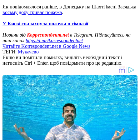
Як повідомлялося раніше, в Донецьку на Шахті імені Засядька
восьму добу триває пожежа
.
У Києві спалахнула пожежа в гімназії
Новини від
Корреспондент.net
в Telegram. Підписуйтесь на
наш канал
https://t.me/korrespondentnet
Читайте Korrespondent.net в Google News
ТЕГИ:
Мукачево
Якщо ви помітили помилку, виділіть необхідний текст і
натисніть Ctrl + Enter, щоб повідомити про це редакцію.