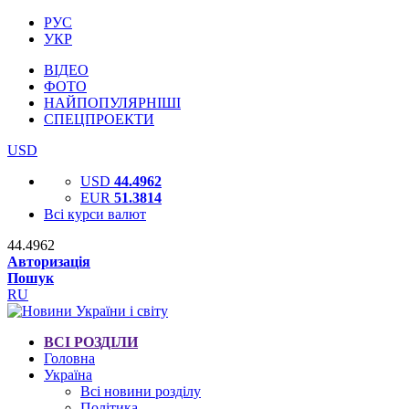
РУС
УКР
ВІДЕО
ФОТО
НАЙПОПУЛЯРНІШІ
СПЕЦПРОЕКТИ
USD
USD
44.4962
EUR
51.3814
Всі курси валют
44.4962
Авторизація
Пошук
RU
ВСІ РОЗДІЛИ
Головна
Україна
Всі новини розділу
Політика