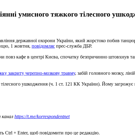
діянні умисного тяжкого тілесного ушкод
авління державної охорони України, який жорстоко побив танцю
ницю, 1 жовтня,
повідомляє
прес-служба ДБР.
чи повз кафе в центрі Києва, спочатку безпричинно штовхнув та
ку закриту черепно-мозкову травму
, забій головного мозку, лін
тілесного ушкодження (ч. 1 ст. 121 КК України). Йому загрожує п
ш канал
https://t.me/korrespondentnet
ь Ctrl + Enter, щоб повідомити про це редакцію.