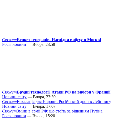
Сюжет
Бенкет генералів. Наслідки вибуху в Москві
Росія новини
— Вчора, 23:58
Сюжет
Брудні технології. Атаки РФ на вибори у Франції
Новини світу
— Вчора, 23:39
Сюжет
Ескалація для Європи. Російський дрон в Лейпцигу
Новини світу
— Вчора, 17:07
Сюжет
Зміни в армії РФ: що стоїть за рішенням Путіна
Росія новини
— Вчора, 15:20