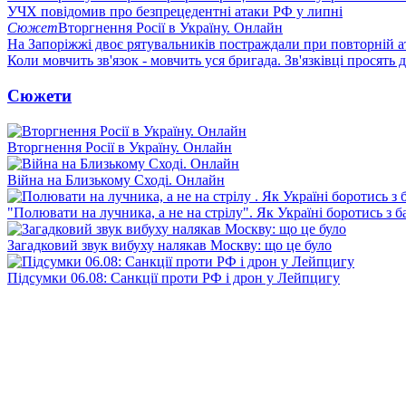
УЧХ повідомив про безпрецедентні атаки РФ у липні
Сюжет
Вторгнення Росії в Україну. Онлайн
На Запоріжжі двоє рятувальників постраждали при повторній а
Коли мовчить зв'язок - мовчить уся бригада. Зв'язківці просять
Сюжети
Вторгнення Росії в Україну. Онлайн
Війна на Близькому Сході. Онлайн
"Полювати на лучника, а не на стрілу". Як Україні боротись з 
Загадковий звук вибуху налякав Москву: що це було
Підсумки 06.08: Санкції проти РФ і дрон у Лейпцигу