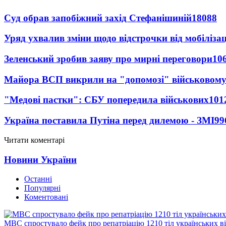
Суд обрав запобіжний захід Стефанішиній
18088
Уряд ухвалив зміни щодо відстрочки від мобілізац
Зеленський зробив заяву про мирні переговори
10
Майора ВСП викрили на "допомозі" військовому
"Медові пастки": СБУ попередила військових
101
Україна поставила Путіна перед дилемою - ЗМІ
99
Читати коментарі
Новини України
Останні
Популярні
Коментовані
МВС спростувало фейк про репатріацію 1210 тіл українських в