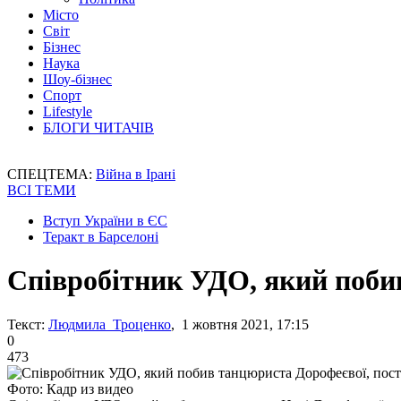
Місто
Світ
Бізнес
Наука
Шоу-бізнес
Спорт
Lifestyle
БЛОГИ ЧИТАЧІВ
СПЕЦТЕМА:
Війна в Ірані
ВСІ ТЕМИ
Вступ України в ЄС
Теракт в Барселоні
Співробітник УДО, який побив
Текст:
Людмила Троценко
, 1 жовтня 2021, 17:15
0
473
Фото: Кадр из видео