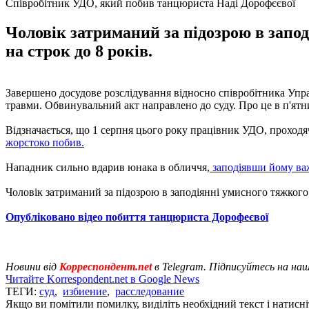
Співробітник УДО, який побив танцюриста Наді Дорофєєвої
Чоловік затриманий за підозрою в запо
на строк до 8 років.
Завершено досудове розслідування відносно співробітника Упр
травми. Обвинувальний акт направлено до суду. Про це в п'ят
Відзначається, що 1 серпня цього року працівник УДО, проходя
жорстоко побив.
Нападник сильно вдарив юнака в обличчя,
заподіявши йому важ
Чоловік затриманий за підозрою в заподіянні умисного тяжкого 
Опубліковано відео побиття танцюриста Дорофеєвої
Новини від
Корреспондент.net
в Telegram. Підписуйтесь на на
Читайте Korrespondent.net в Google News
ТЕГИ:
суд
,
избиение
,
расследование
Якщо ви помітили помилку, виділіть необхідний текст і натисніт