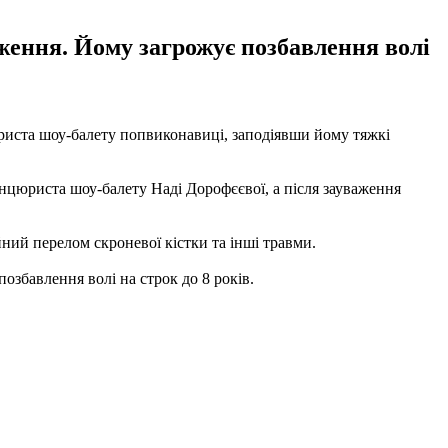
ження. Йому загрожує позбавлення волі
риста шоу-балету попвиконавиці, заподіявши йому тяжкі
нцюриста шоу-балету Наді Дорофєєвої, а після зауваження
ійний перелом скроневої кістки та інші травми.
озбавлення волі на строк до 8 років.