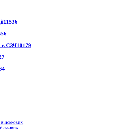
ії
11536
656
 в СЗЧ
10179
27
64
ійськових