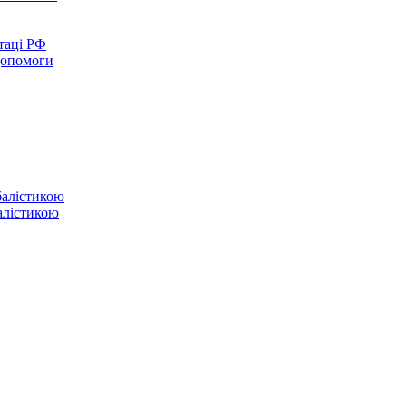
таці РФ
 допомоги
балістикою