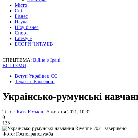
Місто
Світ
Бізнес
Наука
Шоу-бізнес
Спорт
Lifestyle
БЛОГИ ЧИТАЧІВ
СПЕЦТЕМА:
Війна в Ірані
ВСІ ТЕМИ
Вступ України в ЄС
Теракт в Барселоні
Українсько-румунські навчанн
Текст:
Катя Юськів
, 5 жовтня 2021, 10:32
0
135
Фото: Госпогранслужба