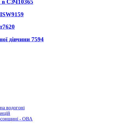
 в СЗЧ
10365
 ISW
9159
т
7620
ної дівчини
7594
 на водогоні
анцій
рсонщині - ОВА