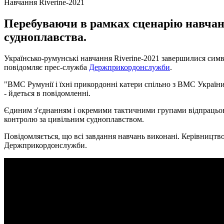
Навчання Riverine-2021
Перебуваючи в рамках сценарію навчан
судноплавства.
Українсько-румунські навчання Riverine-2021 завершилися сим
повідомляє прес-служба
Держприкордонслужби
.
"ВМС Румунії і їхні прикордонні катери спільно з ВМС Україн
- йдеться в повідомленні.
Єдиним з'єднанням і окремими тактичними групами відпрацьов
контролю за цивільним судноплавством.
Повідомляється, що всі завдання навчань виконані. Керівництв
Держприкордонслужби.