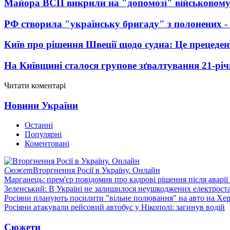
Майора ВСП викрили на "допомозі" військовому
РФ створила "українську бригаду" з полонених -
Київ про рішення Швеції щодо судна: Це прецеден
На Київщині сталося групове зґвалтування 21-річ
Читати коментарі
Новини України
Останні
Популярні
Коментовані
Сюжет
Вторгнення Росії в Україну. Онлайн
Марганець: прем'єр повідомив про кадрові рішення після аварії
Зеленський: В Україні не залишилося неушкоджених електрост
Росіяни планують посилити "вільне полювання" на авто на Хе
Росіяни атакували рейсовий автобус у Нікополі: загинув водій
Сюжети