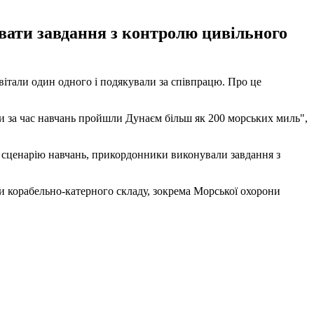
ати завдання з контролю цивільного
італи один одного і подякували за співпрацю. Про це
и за час навчань пройшли Дунаєм більш як 200 морських миль",
 сценарію навчань, прикордонники виконували завдання з
ки корабельно-катерного складу, зокрема Морської охорони