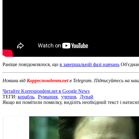
Раніше повідомлялося, що
в завершальній фазі навчань
Об'єднан
Новини від
Корреспондент.net
в Telegram. Підписуйтесь на на
Читайте Korrespondent.net в Google News
ТЕГИ:
корабль
,
Румыния
,
учения
,
Дунай
Якщо ви помітили помилку, виділіть необхідний текст і натисніт