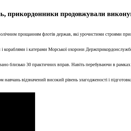
ь, прикордонники продовжували виконув
волічним прощанням флотів держав, які урочистими строями прив
и і кораблями і катерами Морської охорони Держприкордонслужб
ано близько 30 практичних вправ. Навіть перебуваючи в рамках
ом навчань відзначений високий рівень злагодженості і підготов