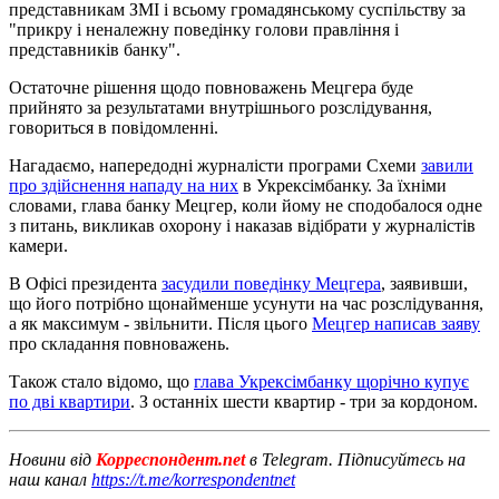
представникам ЗМІ і всьому громадянському суспільству за
"прикру і неналежну поведінку голови правління і
представників банку".
Остаточне рішення щодо повноважень Мецгера буде
прийнято за результатами внутрішнього розслідування,
говориться в повідомленні.
Нагадаємо, напередодні журналісти програми Схеми
завили
про здійснення нападу на них
в Укрексімбанку. За їхніми
словами, глава банку Мецгер, коли йому не сподобалося одне
з питань, викликав охорону і наказав відібрати у журналістів
камери.
В Офісі президента
засудили поведінку Мецгера
, заявивши,
що його потрібно щонайменше усунути на час розслідування,
а як максимум - звільнити. Після цього
Мецгер написав заяву
про складання повноважень.
Також стало відомо, що
глава Укрексімбанку щорічно купує
по дві квартири
. З останніх шести квартир - три за кордоном.
Новини від
Корреспондент.net
в Telegram. Підписуйтесь на
наш канал
https://t.me/korrespondentnet