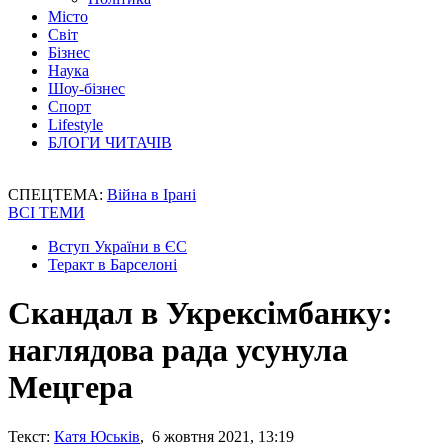
Місто
Світ
Бізнес
Наука
Шоу-бізнес
Спорт
Lifestyle
БЛОГИ ЧИТАЧІВ
СПЕЦТЕМА:
Війна в Ірані
ВСІ ТЕМИ
Вступ України в ЄС
Теракт в Барселоні
Скандал в Укрексімбанку:
наглядова рада усунула
Мецгера
Текст:
Катя Юськів
, 6 жовтня 2021, 13:19