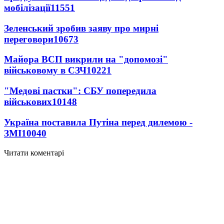
мобілізації
11551
Зеленський зробив заяву про мирні
переговори
10673
Майора ВСП викрили на "допомозі"
військовому в СЗЧ
10221
"Медові пастки": СБУ попередила
військових
10148
Україна поставила Путіна перед дилемою -
ЗМІ
10040
Читати коментарі