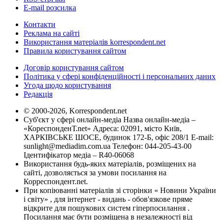
E-mail розсилка
Контакти
Реклама на сайті
Використання матеріалів korrespondent.net
Правила користування сайтом
Договір користування сайтом
Політика у сфері конфіденційності і персональних даних
Угода щодо користування
Редакція
© 2000-2026, Korrespondent.net
Суб'єкт у сфері онлайн-медіа Назва онлайн-медіа –
«КореспонденТ.net» Адреса: 02091, місто Київ,
ХАРКІВСЬКЕ ШОСЕ, будинок 172-Б, офіс 208/1 E-mail:
sunlight@mediadim.com.ua
Телефон: 044-205-43-00
Ідентифікатор медіа – R40-06068
Використання будь-яких матеріалів, розміщених на
сайті, дозволяється за умови посилання на
Корреспондент.net.
При копіюванні матеріалів зі сторінки « Новини України
і світу» , для інтернет - видань - обов'язкове пряме
відкрите для пошукових систем гіперпосилання .
Посилання має бути розміщена в незалежності від