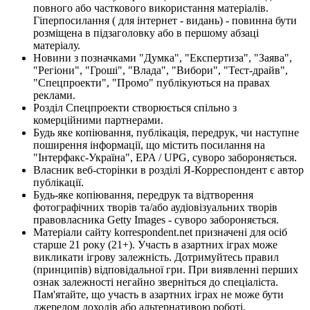
повного або часткового використання матеріалів.
Гіперпосилання ( для інтернет - видань) - повинна бути
розміщена в підзаголовку або в першому абзаці
матеріалу.
Новини з позначками "Думка", "Експертиза", "Заява",
"Регіони", "Гроші", "Влада", "Вибори", "Тест-драйв",
"Спецпроекти", "Промо" публікуються на правах
реклами.
Розділ Спецпроекти створюється спільно з
комерційними партнерами.
Будь яке копіювання, публікація, передрук, чи наступне
поширення інформації, що містить посилання на
"Інтерфакс-Україна", EPA / UPG, суворо забороняється.
Власник веб-сторінки в розділі Я-Корреспондент є автор
публікації.
Будь-яке копіювання, передрук та відтворення
фотографічних творів та/або аудіовізуальних творів
правовласника Getty Images - суворо забороняється.
Матеріали сайту korrespondent.net призначені для осіб
старше 21 року (21+). Участь в азартних іграх може
викликати ігрову залежність. Дотримуйтесь правил
(принципів) відповідальної гри. При виявленні перших
ознак залежності негайно зверніться до спеціаліста.
Пам'ятайте, що участь в азартних іграх не може бути
джерелом доходів або альтернативою роботі.