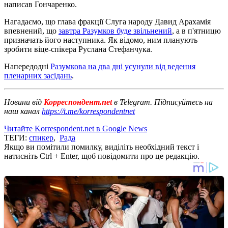
написав Гончаренко.
Нагадаємо, що глава фракції Слуга народу Давид Арахамія
впевнений, що
завтра Разумков буде звільнений
, а в п'ятницю
призначать його наступника. Як відомо, ним планують
зробити віце-спікера Руслана Стефанчука.
Напередодні
Разумкова на два дні усунули від ведення
пленарних засідань
.
Новини від
Корреспондент.net
в Telegram. Підписуйтесь на
наш канал
https://t.me/korrespondentnet
Читайте Korrespondent.net в Google News
ТЕГИ:
спикер
,
Рада
Якщо ви помітили помилку, виділіть необхідний текст і
натисніть Ctrl + Enter, щоб повідомити про це редакцію.