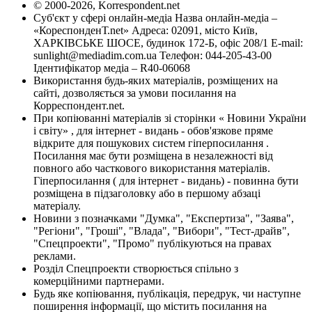
© 2000-2026, Korrespondent.net
Суб'єкт у сфері онлайн-медіа Назва онлайн-медіа –
«КореспонденТ.net» Адреса: 02091, місто Київ,
ХАРКІВСЬКЕ ШОСЕ, будинок 172-Б, офіс 208/1 E-mail:
sunlight@mediadim.com.ua
Телефон: 044-205-43-00
Ідентифікатор медіа – R40-06068
Використання будь-яких матеріалів, розміщених на
сайті, дозволяється за умови посилання на
Корреспондент.net.
При копіюванні матеріалів зі сторінки « Новини України
і світу» , для інтернет - видань - обов'язкове пряме
відкрите для пошукових систем гіперпосилання .
Посилання має бути розміщена в незалежності від
повного або часткового використання матеріалів.
Гіперпосилання ( для інтернет - видань) - повинна бути
розміщена в підзаголовку або в першому абзаці
матеріалу.
Новини з позначками "Думка", "Експертиза", "Заява",
"Регіони", "Гроші", "Влада", "Вибори", "Тест-драйв",
"Спецпроекти", "Промо" публікуються на правах
реклами.
Розділ Спецпроекти створюється спільно з
комерційними партнерами.
Будь яке копіювання, публікація, передрук, чи наступне
поширення інформації, що містить посилання на