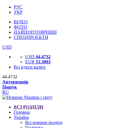
РУС
УКР
ВІДЕО
ФОТО
НАЙПОПУЛЯРНІШІ
СПЕЦПРОЕКТИ
USD
USD
44.4732
EUR
51.3093
Всі курси валют
44.4732
Авторизація
Пошук
RU
ВСІ РОЗДІЛИ
Головна
Україна
Всі новини розділу
Політика