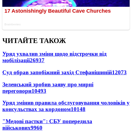
ЧИТАЙТЕ ТАКОЖ
Уряд ухвалив зміни щодо відстрочки від
мобілізації
26937
Суд обрав запобіжний захід Стефанішиній
12073
Зеленський зробив заяву про мирні
переговори
10493
Уряд змінив правила обслуговування чоловіків у
консульствах за кордоном
10148
"Медові пастки": СБУ попередила
військових
9960