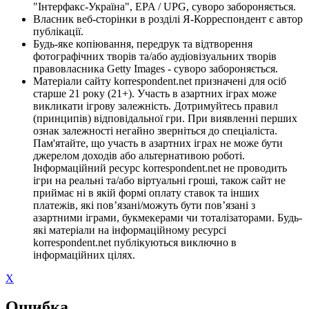
"Інтерфакс-Україна", EPA / UPG, суворо забороняється.
Власник веб-сторінки в розділі Я-Корреспондент є автор
публікації.
Будь-яке копіювання, передрук та відтворення
фотографічних творів та/або аудіовізуальних творів
правовласника Getty Images - суворо забороняється.
Матеріали сайту korrespondent.net призначені для осіб
старше 21 року (21+). Участь в азартних іграх може
викликати ігрову залежність. Дотримуйтесь правил
(принципів) відповідальної гри. При виявленні перших
ознак залежності негайно зверніться до спеціаліста.
Пам'ятайте, що участь в азартних іграх не може бути
джерелом доходів або альтернативою роботі.
Інформаційний ресурс korrespondent.net не проводить
ігри на реальні та/або віртуальні гроші, також сайт не
приймає ні в якій формі оплату ставок та інших
платежів, які пов’язані/можуть бути пов’язані з
азартними іграми, букмекерами чи тоталізаторами. Будь-
які матеріали на інформаційному ресурсі
korrespondent.net публікуються виключно в
інформаційних цілях.
X
Ошибка