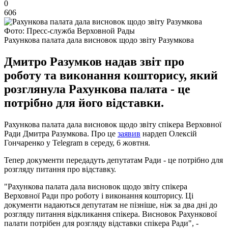
0
606
Фото: Пресс-служба Верховной Рады
Рахункова палата дала висновок щодо звіту Разумкова
Дмитро Разумков надав звіт про
роботу та виконання кошторису, який
розглянула Рахункова палата - це
потрібно для його відставки.
Рахункова палата дала висновок щодо звіту спікера Верховної
Ради Дмитра Разумкова. Про це
заявив
нардеп Олексій
Гончаренко у Telegram в середу, 6 жовтня.
Тепер документи передадуть депутатам Ради - це потрібно для
розгляду питання про відставку.
"Рахункова палата дала висновок щодо звіту спікера
Верховної Ради про роботу і виконання кошторису. Ці
документи надаються депутатам не пізніше, ніж за два дні до
розгляду питання відкликання спікера. Висновок Рахункової
палати потрібен для розгляду відставки спікера Ради", -