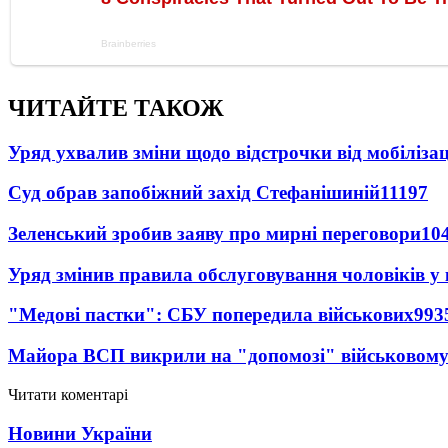
ЧИТАЙТЕ ТАКОЖ
Уряд ухвалив зміни щодо відстрочки від мобілізац
Суд обрав запобіжний захід Стефанішиній
11197
Зеленський зробив заяву про мирні переговори
10
Уряд змінив правила обслуговування чоловіків у
"Медові пастки": СБУ попередила військових
993
Майора ВСП викрили на "допомозі" військовому
Читати коментарі
Новини України