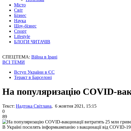
Місто
Світ
Бізнес
Наука
Шоу-бізнес
Спорт
Lifestyle
БЛОГИ ЧИТАЧІВ
СПЕЦТЕМА:
Війна в Ірані
ВСІ ТЕМИ
Вступ України в ЄС
Теракт в Барселоні
На популяризацію COVID-вакц
Текст:
Надтока Світлана
, 6 жовтня 2021, 15:15
0
89
В Україні посилять інформкампанію з вакцинації від COVID-19