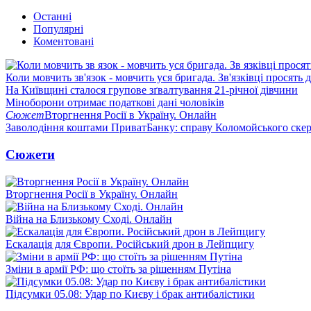
Останні
Популярні
Коментовані
Коли мовчить зв'язок - мовчить уся бригада. Зв'язківці просять
На Київщині сталося групове зґвалтування 21-річної дівчини
Міноборони отримає податкові дані чоловіків
Сюжет
Вторгнення Росії в Україну. Онлайн
Заволодіння коштами ПриватБанку: справу Коломойського скер
Сюжети
Вторгнення Росії в Україну. Онлайн
Війна на Близькому Сході. Онлайн
Ескалація для Європи. Російський дрон в Лейпцигу
Зміни в армії РФ: що стоїть за рішенням Путіна
Підсумки 05.08: Удар по Києву і брак антибалістики