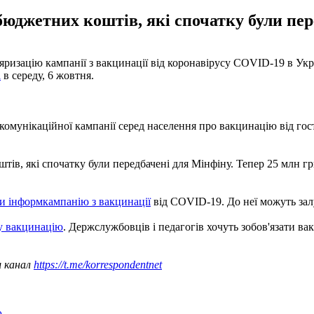
бюджетних коштів, які спочатку були пер
ризацію кампанії з вакцинації від коронавірусу COVID-19 в Укра
і
в середу, 6 жовтня.
комунікаційної кампанії серед населення про вакцинацію від го
тів, які спочатку були передбачені для Мінфіну. Тепер 25 млн г
и інформкампанію з вакцинації
від COVID-19. До неї можуть зал
ву вакцинацію
. Держслужбовців і педагогів хочуть зобов'язати в
ш канал
https://t.me/korrespondentnet