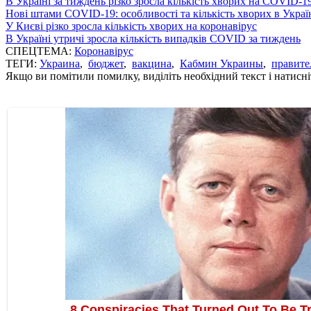
В Україні за тиждень різко зросла кількість хворих на COVID-1
Нові штами COVID-19: особливості та кількість хворих в Украї
У Києві різко зросла кількість хворих на коронавірус
В Україні утричі зросла кількість випадків COVID за тиждень
СПЕЦТЕМА:
Коронавірус
ТЕГИ:
Украина
,
бюджет
,
вакцина
,
Кабмин Украины
,
правите
Якщо ви помітили помилку, виділіть необхідний текст і натисніт