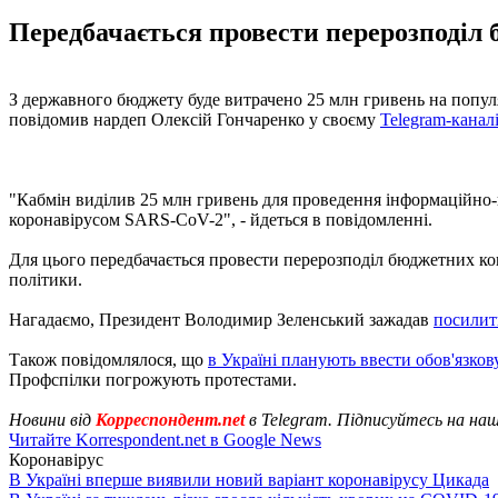
Передбачається провести перерозподіл 
З державного бюджету буде витрачено 25 млн гривень на популя
повідомив нардеп Олексій Гончаренко у своєму
Telegram-канал
"Кабмін виділив 25 млн гривень для проведення інформаційно-
коронавірусом SARS-CoV-2", - йдеться в повідомленні.
Для цього передбачається провести перерозподіл бюджетних кош
політики.
Нагадаємо, Президент Володимир Зеленський зажадав
посилит
Також повідомлялося, що
в Україні планують ввести обов'язко
Профспілки погрожують протестами.
Новини від
Корреспондент.net
в Telegram. Підписуйтесь на на
Читайте Korrespondent.net в Google News
Коронавірус
В Україні вперше виявили новий варіант коронавірусу Цикада