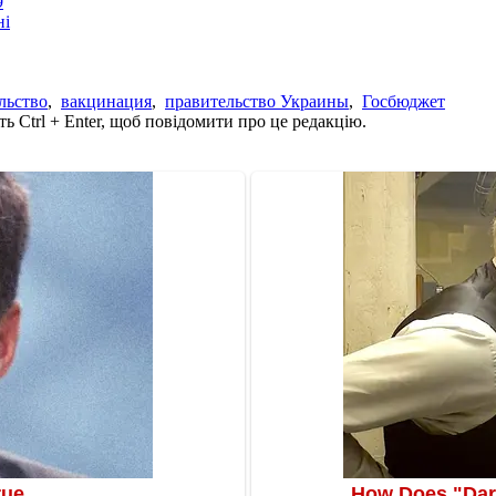
9
ні
льство
,
вакцинация
,
правительство Украины
,
Госбюджет
ь Ctrl + Enter, щоб повідомити про це редакцію.