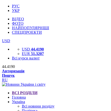
РУС
УКР
ВІДЕО
ФОТО
НАЙПОПУЛЯРНІШІ
СПЕЦПРОЕКТИ
USD
USD
44.4190
EUR
51.3207
Всі курси валют
44.4190
Авторизація
Пошук
RU
ВСІ РОЗДІЛИ
Головна
Україна
Всі новини розділу
Політика