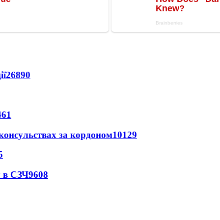
ії
26890
461
 консульствах за кордоном
10129
5
 в СЗЧ
9608