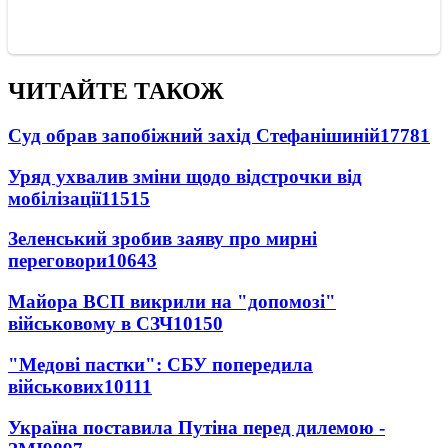
ЧИТАЙТЕ ТАКОЖ
Суд обрав запобіжний захід Стефанішиній
17781
Уряд ухвалив зміни щодо відстрочки від
мобілізації
11515
Зеленський зробив заяву про мирні
переговори
10643
Майора ВСП викрили на "допомозі"
військовому в СЗЧ
10150
"Медові пастки": СБУ попередила
військових
10111
Україна поставила Путіна перед дилемою -