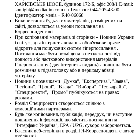
ХАРКІВСЬКЕ ШОСЕ, будинок 172-Б, офіс 208/1 E-mail:
sunlight@mediadim.com.ua
Телефон: 044-205-43-00
Ідентифікатор медіа – R40-06068
Використання будь-яких матеріалів, розміщених на
сайті, дозволяється за умови посилання на
Корреспондент.net.
При копіюванні матеріалів зі сторінки « Новини України
і світу» , для інтернет - видань - обов'язкове пряме
відкрите для пошукових систем гіперпосилання .
Посилання має бути розміщена в незалежності від
повного або часткового використання матеріалів.
Гіперпосилання ( для інтернет - видань) - повинна бути
розміщена в підзаголовку або в першому абзаці
матеріалу.
Новини з позначками "Думка", "Експертиза", "Заява",
"Регіони", "Гроші", "Влада", "Вибори", "Тест-драйв",
"Спецпроекти", "Промо" публікуються на правах
реклами.
Розділ Спецпроекти створюється спільно з
комерційними партнерами.
Будь яке копіювання, публікація, передрук, чи наступне
поширення інформації, що містить посилання на
"Інтерфакс-Україна", EPA / UPG, суворо забороняється.
Власник веб-сторінки в розділі Я-Корреспондент є автор
публікації.