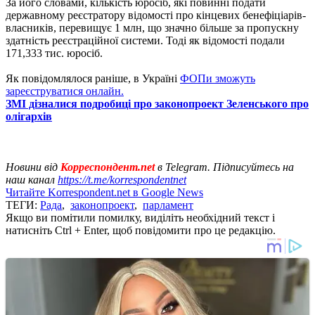
За його словами, кількість юросіб, які повинні подати
державному реєстратору відомості про кінцевих бенефіціарів-
власників, перевищує 1 млн, що значно більше за пропускну
здатність реєстраційної системи. Тоді як відомості подали
171,333 тис. юросіб.
Як повідомлялося раніше, в Україні
ФОПи зможуть
зареєструватися онлайн.
ЗМІ дізналися подробиці про законопроект Зеленського про
олігархів
Новини від
Корреспондент.net
в Telegram. Підписуйтесь на
наш канал
https://t.me/korrespondentnet
Читайте Korrespondent.net в Google News
ТЕГИ:
Рада
,
законопроект
,
парламент
Якщо ви помітили помилку, виділіть необхідний текст і
натисніть Ctrl + Enter, щоб повідомити про це редакцію.