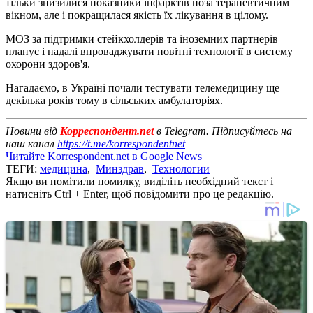
тільки знизилися показники інфарктів поза терапевтичним
вікном, але і покращилася якість їх лікування в цілому.
МОЗ за підтримки стейкхолдерів та іноземних партнерів
планує і надалі впроваджувати новітні технології в систему
охорони здоров'я.
Нагадаємо, в Україні почали тестувати телемедицину ще
декілька років тому в сільських амбулаторіях.
Новини від
Корреспондент.net
в Telegram. Підписуйтесь на
наш канал
https://t.me/korrespondentnet
Читайте Korrespondent.net в Google News
ТЕГИ:
медицина
,
Минздрав
,
Технологии
Якщо ви помітили помилку, виділіть необхідний текст і
натисніть Ctrl + Enter, щоб повідомити про це редакцію.