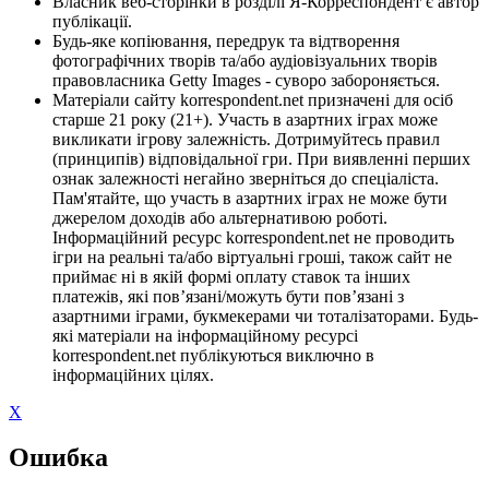
Власник веб-сторінки в розділі Я-Корреспондент є автор
публікації.
Будь-яке копіювання, передрук та відтворення
фотографічних творів та/або аудіовізуальних творів
правовласника Getty Images - суворо забороняється.
Матеріали сайту korrespondent.net призначені для осіб
старше 21 року (21+). Участь в азартних іграх може
викликати ігрову залежність. Дотримуйтесь правил
(принципів) відповідальної гри. При виявленні перших
ознак залежності негайно зверніться до спеціаліста.
Пам'ятайте, що участь в азартних іграх не може бути
джерелом доходів або альтернативою роботі.
Інформаційний ресурс korrespondent.net не проводить
ігри на реальні та/або віртуальні гроші, також сайт не
приймає ні в якій формі оплату ставок та інших
платежів, які пов’язані/можуть бути пов’язані з
азартними іграми, букмекерами чи тоталізаторами. Будь-
які матеріали на інформаційному ресурсі
korrespondent.net публікуються виключно в
інформаційних цілях.
X
Ошибка