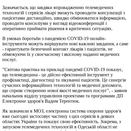
Зазначається, що завдяки впровадженню телемедичних
технологій і сервісів лікарі зможуть проводити консультації з
пацієнтами дистанційно, швидко обмінюватися інформацією,
проводити консиліуми у вигляді відеоконференцій і
оперативно приймати рішення в критичних ситуаціях.
В умовах боротьби з пандемією COVID-19 онлайн-
інструменти можуть вирішувати нові важливі завдання, а саме
- гарантувати безпечний контакт лікарів і пацієнтів, не
обмежуючи їх у своєчасному і якісному наданні медичних
послуг.
"Світова практика на прикладі пандемії COVID-19 показує,
що телемедицина - це дійсно ефективний інструмент у
профілактиці, діагностиці та лікуванні пацієнтів. Це синергія
сучасних інформаційних технологій та медичної допомоги,
що сприяє створенню нової якості медичних послуг", - заявив
начальник відділу управління проектами та програмами ДП
Електронне здоров'я Вадим Терентюк.
Як зазначили в МОЗ, електронна система охорони здоров'я
вже сьогодні застосовує частину з цих сервісів в деяких
областях України та показує свою ефективність. Зокрема, з
запуском телемедичних технологій в Одеській області не