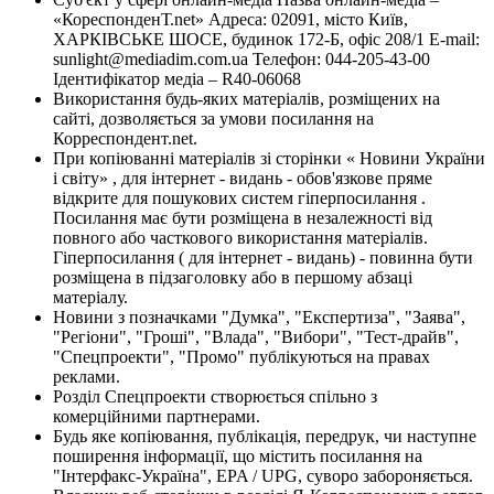
«КореспонденТ.net» Адреса: 02091, місто Київ,
ХАРКІВСЬКЕ ШОСЕ, будинок 172-Б, офіс 208/1 E-mail:
sunlight@mediadim.com.ua
Телефон: 044-205-43-00
Ідентифікатор медіа – R40-06068
Використання будь-яких матеріалів, розміщених на
сайті, дозволяється за умови посилання на
Корреспондент.net.
При копіюванні матеріалів зі сторінки « Новини України
і світу» , для інтернет - видань - обов'язкове пряме
відкрите для пошукових систем гіперпосилання .
Посилання має бути розміщена в незалежності від
повного або часткового використання матеріалів.
Гіперпосилання ( для інтернет - видань) - повинна бути
розміщена в підзаголовку або в першому абзаці
матеріалу.
Новини з позначками "Думка", "Експертиза", "Заява",
"Регіони", "Гроші", "Влада", "Вибори", "Тест-драйв",
"Спецпроекти", "Промо" публікуються на правах
реклами.
Розділ Спецпроекти створюється спільно з
комерційними партнерами.
Будь яке копіювання, публікація, передрук, чи наступне
поширення інформації, що містить посилання на
"Інтерфакс-Україна", EPA / UPG, суворо забороняється.