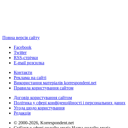
Повна версія сайту
Facebook
Twitter
RSS-стрічки
E-mail розсилка
Контакти
Реклама на сайті
Використання матеріалів korrespondent.net
Правила користування сайтом
Договір користування сайтом
Політика у сфері конфіденційності і персональних даних
Угода щодо користування
Редакція
© 2000-2026, Korrespondent.net
Суб'єкт у сфері онлайн-медіа Назва онлайн-медіа –