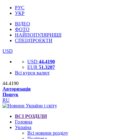
РУС
УКР
ВІДЕО
ФОТО
НАЙПОПУЛЯРНІШІ
СПЕЦПРОЕКТИ
USD
USD
44.4190
EUR
51.3207
Всі курси валют
44.4190
Авторизація
Пошук
RU
ВСІ РОЗДІЛИ
Головна
Україна
Всі новини розділу
Політика