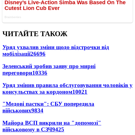
ЧИТАЙТЕ ТАКОЖ
Уряд ухвалив зміни щодо відстрочки від
мобілізації
26696
Зеленський зробив заяву про мирні
переговори
10336
Уряд змінив правила обслуговування чоловіків у
консульствах за кордоном
10021
"Медові пастки": СБУ попередила
військових
9834
Майора ВСП викрили на "допомозі"
військовому в СЗЧ
9425