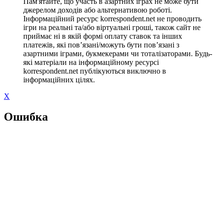
Пам'ятайте, що участь в азартних іграх не може бути
джерелом доходів або альтернативою роботі.
Інформаційний ресурс korrespondent.net не проводить
ігри на реальні та/або віртуальні гроші, також сайт не
приймає ні в якій формі оплату ставок та інших
платежів, які пов’язані/можуть бути пов’язані з
азартними іграми, букмекерами чи тоталізаторами. Будь-
які матеріали на інформаційному ресурсі
korrespondent.net публікуються виключно в
інформаційних цілях.
X
Ошибка