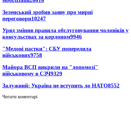
мобілізації
26616
Зеленський зробив заяву про мирні
переговори
10247
Уряд змінив правила обслуговування чоловіків у
консульствах за кордоном
9946
"Медові пастки": СБУ попередила
військових
9758
Майора ВСП викрили на "допомозі"
військовому в СЗЧ
9329
Залужний: Україна не вступить до НАТО
8552
Читати коментарі