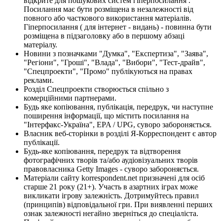
відкрите для пошукових систем гіперпосилання .
Посилання має бути розміщена в незалежності від
повного або часткового використання матеріалів.
Гіперпосилання ( для інтернет - видань) - повинна бути
розміщена в підзаголовку або в першому абзаці
матеріалу.
Новини з позначками "Думка", "Експертиза", "Заява",
"Регіони", "Гроші", "Влада", "Вибори", "Тест-драйв",
"Спецпроекти", "Промо" публікуються на правах
реклами.
Розділ Спецпроекти створюється спільно з
комерційними партнерами.
Будь яке копіювання, публікація, передрук, чи наступне
поширення інформації, що містить посилання на
"Інтерфакс-Україна", EPA / UPG, суворо забороняється.
Власник веб-сторінки в розділі Я-Корреспондент є автор
публікації.
Будь-яке копіювання, передрук та відтворення
фотографічних творів та/або аудіовізуальних творів
правовласника Getty Images - суворо забороняється.
Матеріали сайту korrespondent.net призначені для осіб
старше 21 року (21+). Участь в азартних іграх може
викликати ігрову залежність. Дотримуйтесь правил
(принципів) відповідальної гри. При виявленні перших
ознак залежності негайно зверніться до спеціаліста.