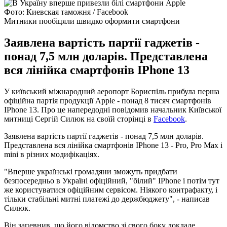
Фото: Киевская таможня / Facebook
Митники пообіцяли швидко оформити смартфони
Заявлена вартість партії гаджетів -
понад 7,5 млн доларів. Представлена
вся лінійка смартфонів IPhone 13
У київський міжнародний аеропорт Бориспіль прибула перша
офіційна партія продукції Apple - понад 8 тисяч смартфонів
IPhone 13. Про це напередодні повідомив начальник Київської
митниці Сергій Силюк на своїй сторінці в
Facebook
.
Заявлена ​​вартість партії гаджетів - понад 7,5 млн доларів.
Представлена ​​вся лінійка смартфонів IPhone 13 - Pro, Pro Max і
mini в різних модифікаціях.
"Вперше українські громадяни зможуть придбати
безпосередньо в Україні офіційний, "білий" IPhone і потім тут
же користуватися офіційним сервісом. Ніякого контрафакту, і
тільки стабільні митні платежі до держбюджету", - написав
Силюк.
Він запевнив, що його відомство зі свого боку докладе