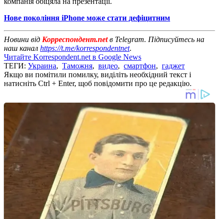
компанія обіцяла на презентації.
Нове покоління iPhone може стати дефіцитним
Новини від
Корреспондент.net
в Telegram. Підписуйтесь на
наш канал
https://t.me/korrespondentnet
.
Читайте Korrespondent.net в Google News
ТЕГИ:
Украина
,
Таможня
,
видео
,
смартфон
,
гаджет
Якщо ви помітили помилку, виділіть необхідний текст і
натисніть Ctrl + Enter, щоб повідомити про це редакцію.