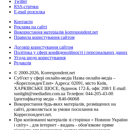
Twitter
RSS-стрічки
E-mail розсилка
Контакти
Реклама на сайті
Використання матеріалів korrespondent.net
Правила користування сайтом
Договір користування сайтом
Політика у сфері конфіденційності і персональних даних
Угода щодо користування
Редакція
© 2000-2026, Korrespondent.net
Суб'єкт у сфері онлайн-медіа Назва онлайн-медіа –
«КореспонденТ.net» Адреса: 02091, місто Київ,
ХАРКІВСЬКЕ ШОСЕ, будинок 172-Б, офіс 208/1 E-mail:
sunlight@mediadim.com.ua
Телефон: 044-205-43-00
Ідентифікатор медіа – R40-06068
Використання будь-яких матеріалів, розміщених на
сайті, дозволяється за умови посилання на
Корреспондент.net.
При копіюванні матеріалів зі сторінки « Новини України
і світу» , для інтернет - видань - обов'язкове пряме