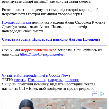
реанімувати лікарі швидкої, але констатували смерть.
Розтин показав, що депутат помер від гострої коронарної
недостатності і гострої ішемічної хвороби серця.
Поліція допитала
помічника нардепа Анни Скороход Руслана
Джамбулатова, з яким Антон Поляков провів вечір
напередодні своєї смерті.
Смерть нардепа. Пристрасті навколо Антона Полякова
Новини від
Корреспондент.net
в Telegram. Підписуйтесь на
наш канал
https://t.me/korrespondentnet
.
Читайте Korrespondent.net в Google News
ТЕГИ:
смерть
,
Похороны
,
нардепы
,
похорон
Якщо ви помітили помилку, виділіть необхідний текст і
натисніть Ctrl + Enter, щоб повідомити про це редакцію.