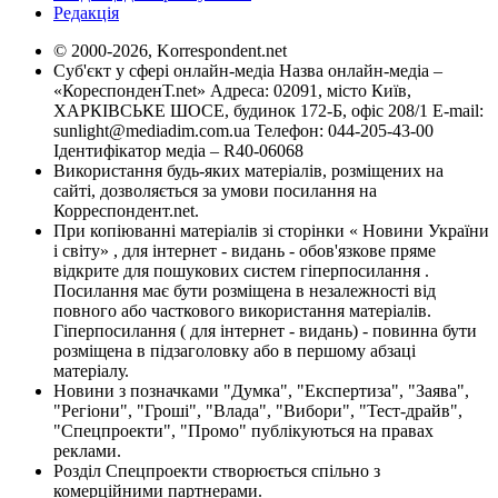
Редакція
© 2000-2026, Korrespondent.net
Суб'єкт у сфері онлайн-медіа Назва онлайн-медіа –
«КореспонденТ.net» Адреса: 02091, місто Київ,
ХАРКІВСЬКЕ ШОСЕ, будинок 172-Б, офіс 208/1 E-mail:
sunlight@mediadim.com.ua
Телефон: 044-205-43-00
Ідентифікатор медіа – R40-06068
Використання будь-яких матеріалів, розміщених на
сайті, дозволяється за умови посилання на
Корреспондент.net.
При копіюванні матеріалів зі сторінки « Новини України
і світу» , для інтернет - видань - обов'язкове пряме
відкрите для пошукових систем гіперпосилання .
Посилання має бути розміщена в незалежності від
повного або часткового використання матеріалів.
Гіперпосилання ( для інтернет - видань) - повинна бути
розміщена в підзаголовку або в першому абзаці
матеріалу.
Новини з позначками "Думка", "Експертиза", "Заява",
"Регіони", "Гроші", "Влада", "Вибори", "Тест-драйв",
"Спецпроекти", "Промо" публікуються на правах
реклами.
Розділ Спецпроекти створюється спільно з
комерційними партнерами.