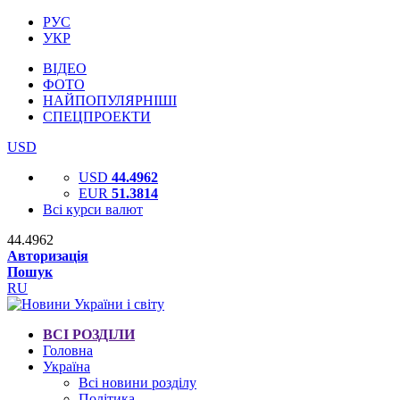
РУС
УКР
ВІДЕО
ФОТО
НАЙПОПУЛЯРНІШІ
СПЕЦПРОЕКТИ
USD
USD
44.4962
EUR
51.3814
Всі курси валют
44.4962
Авторизація
Пошук
RU
ВСІ РОЗДІЛИ
Головна
Україна
Всі новини розділу
Політика