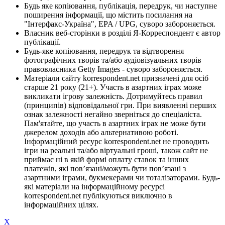
Будь яке копіювання, публікація, передрук, чи наступне
поширення інформації, що містить посилання на
"Інтерфакс-Україна", EPA / UPG, суворо забороняється.
Власник веб-сторінки в розділі Я-Корреспондент є автор
публікації.
Будь-яке копіювання, передрук та відтворення
фотографічних творів та/або аудіовізуальних творів
правовласника Getty Images - суворо забороняється.
Матеріали сайту korrespondent.net призначені для осіб
старше 21 року (21+). Участь в азартних іграх може
викликати ігрову залежність. Дотримуйтесь правил
(принципів) відповідальної гри. При виявленні перших
ознак залежності негайно зверніться до спеціаліста.
Пам'ятайте, що участь в азартних іграх не може бути
джерелом доходів або альтернативою роботі.
Інформаційний ресурс korrespondent.net не проводить
ігри на реальні та/або віртуальні гроші, також сайт не
приймає ні в якій формі оплату ставок та інших
платежів, які пов’язані/можуть бути пов’язані з
азартними іграми, букмекерами чи тоталізаторами. Будь-
які матеріали на інформаційному ресурсі
korrespondent.net публікуються виключно в
інформаційних цілях.
X