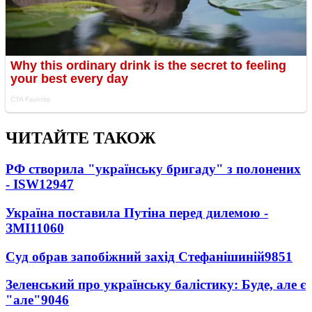
ЧИТАЙТЕ ТАКОЖ
РФ створила "українську бригаду" з полонених
- ISW
12947
Україна поставила Путіна перед дилемою -
ЗМІ
11060
Суд обрав запобіжний захід Стефанішиній
9851
Зеленський про українську балістику: Буде, але є
"але"
9046