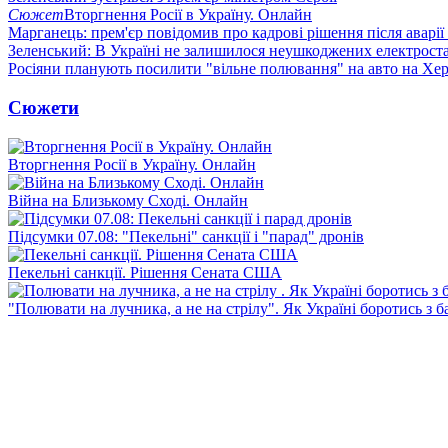
Сюжет
Вторгнення Росії в Україну. Онлайн
Марганець: прем'єр повідомив про кадрові рішення після аварії
Зеленський: В Україні не залишилося неушкоджених електрост
Росіяни планують посилити "вільне полювання" на авто на Хе
Сюжети
Вторгнення Росії в Україну. Онлайн
Війна на Близькому Сході. Онлайн
Підсумки 07.08: "Пекельні" санкції і "парад" дронів
Пекельні санкції. Рішення Сената США
"Полювати на лучника, а не на стрілу". Як Україні боротись з 