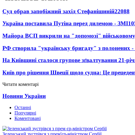
Суд обрав запобіжний захід Стефанішиній
22088
Україна поставила Путіна перед дилемою - ЗМІ
10
Майора ВСП викрили на "допомозі" військовому
РФ створила "українську бригаду" з полонених -
На Київщині сталося групове зґвалтування 21-річ
Київ про рішення Швеції щодо судна: Це прецеден
Читати коментарі
Новини України
Останні
Популярні
Коментовані
Зеленський зустрівся з прем'єр-міністром Сербії