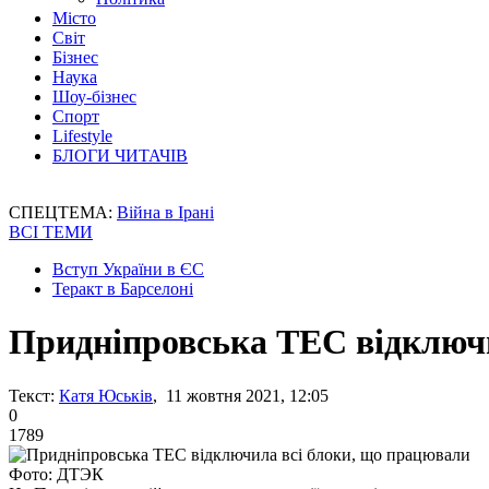
Місто
Світ
Бізнес
Наука
Шоу-бізнес
Спорт
Lifestyle
БЛОГИ ЧИТАЧІВ
СПЕЦТЕМА:
Війна в Ірані
ВСІ ТЕМИ
Вступ України в ЄС
Теракт в Барселоні
Придніпровська ТЕС відключи
Текст:
Катя Юськів
, 11 жовтня 2021, 12:05
0
1789
Фото: ДТЭК