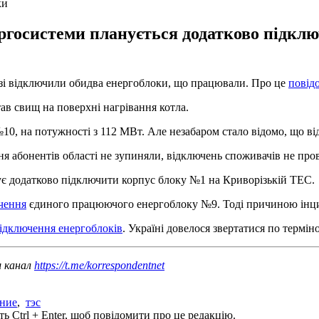
ки
ергосистеми планується додатково підкл
рзі відключили обидва енергоблоки, що працювали. Про це
повід
ав свищ на поверхні нагрівання котла.
, на потужності з 112 МВт. Але незабаром стало відомо, що від 
я абонентів області не зупиняли, відключень споживачів не про
ує додатково підключити корпус блоку №1 на Криворізькій ТЕС.
чення
єдиного працюючого енергоблоку №9. Тоді причиною інцид
відключення енергоблоків
. Україні довелося звертатися по термі
ш канал
https://t.me/korrespondentnet
ние
,
тэс
ь Ctrl + Enter, щоб повідомити про це редакцію.