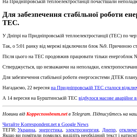
На Придніпровській теплоелектростанції почастішали неполад
Для забезпечення стабільної роботи ен
ТЕС.
У Дніпрі на Придніпровській теплоелектростанції (ТЕС) по че
Так, о 5:01 ранку від мережі відключили блок №9. Причиною ст
Після цього на ТЕС продовжив працювати тільки енергоблок №10
Стверджується, що незважаючи на неполадки, електропостачанн
Для забезпечення стабільної роботи енергосистеми ДТЕК план
Нагадаємо, 22 вересня
на Придніпровській ТЕС сталося відклю
А 14 вересня на Бурштинській ТЕС
відбулося масове аварійне 
Новини від
Корреспондент.net
в Telegram. Підписуйтесь на на
Читайте Korrespondent.net в Google News
ТЕГИ:
Украина
,
энергетика
,
электроэнергия
,
Днепр
,
отключе
Якщо ви помітили помилку, виділіть необхідний текст і натисніт