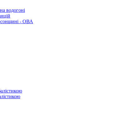
 на водогоні
анцій
рсонщині - ОВА
балістикою