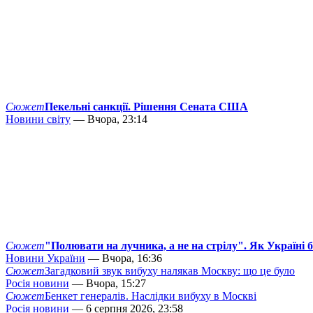
Сюжет
Пекельні санкції. Рішення Сената США
Новини світу
— Вчора, 23:14
Сюжет
"Полювати на лучника, а не на стрілу". Як Україні 
Новини України
— Вчора, 16:36
Сюжет
Загадковий звук вибуху налякав Москву: що це було
Росія новини
— Вчора, 15:27
Сюжет
Бенкет генералів. Наслідки вибуху в Москві
Росія новини
— 6 серпня 2026, 23:58