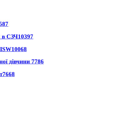
587
 в СЗЧ
10397
 ISW
10068
ної дівчини
7786
т
7668