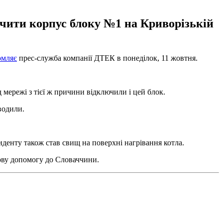
ючити корпус блоку №1 на Криворізькій
омляє
прес-служба компанії ДТЕК в понеділок, 11 жовтня.
мережі з тієї ж причини відключили і цей блок.
водили.
енту також став свищ на поверхні нагрівання котла.
нову допомогу до Словаччини.