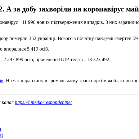
2. А за добу захворіли на коронавірус май
ронавірус - 11 996 нових підтверджених випадків. З них заразили
 добу померли 352 українці. Всього з початку пандемії смертей 59
 впоралися 5 419 осіб.
 - 2 297 899 осіб; проведено ПЛР-тестів - 13 323 492.
ів
. На час карантину в громадському транспорті міжобласного з
ш канал
https://t.me/korrespondentnet
9
ні