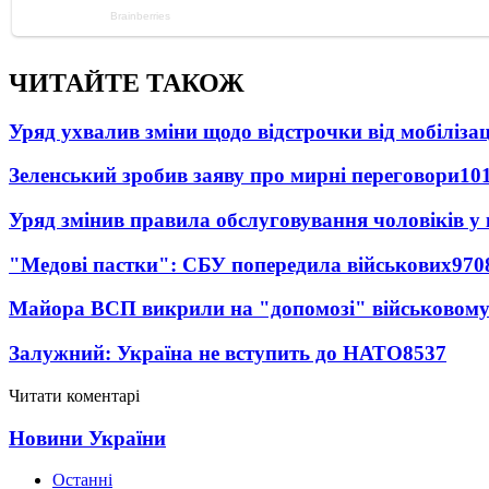
ЧИТАЙТЕ ТАКОЖ
Уряд ухвалив зміни щодо відстрочки від мобілізац
Зеленський зробив заяву про мирні переговори
10
Уряд змінив правила обслуговування чоловіків у
"Медові пастки": СБУ попередила військових
970
Майора ВСП викрили на "допомозі" військовому
Залужний: Україна не вступить до НАТО
8537
Читати коментарі
Новини України
Останні