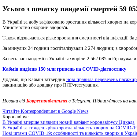
Усього з початку пандемії смертей 59 05
В Україні за добу зафіксовано зростання кількості хворих на ко
Міністерство охорони здоров'я.
Також відзначається різке зростання смертності від інфекції. За
За минулих 24 години госпіталізували 2 274 людини; з хворобою
За весь час пандемії в Україні захворіли 2 562 085 осіб; одужали
Кабмін виділив 150 млн гривень на COVID-діагностику
Додамо, що Кабмін затвердив
нові правила перевезень пасажир
вакцинацію або довідку про ПЛР-тестування.
Новини від
Корреспондент.net
в Telegram. Підписуйтесь на на
Читайте Korrespondent.net в Google News
Коронавірус
В Україні вперше виявили новий варіант коронавірусу Цикада
В Україні за тиждень різко зросла кількість хворих на COVID-1
Нові штами COVID-19: особливості та кількість хворих в Украї