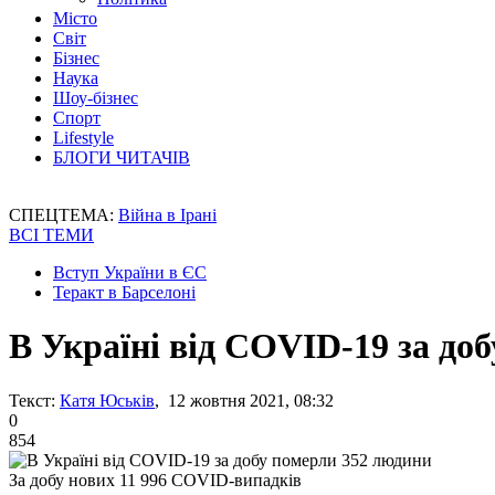
Місто
Світ
Бізнес
Наука
Шоу-бізнес
Спорт
Lifestyle
БЛОГИ ЧИТАЧІВ
СПЕЦТЕМА:
Війна в Ірані
ВСІ ТЕМИ
Вступ України в ЄС
Теракт в Барселоні
В Україні від COVID-19 за до
Текст:
Катя Юськів
, 12 жовтня 2021, 08:32
0
854
За добу нових 11 996 COVID-випадків