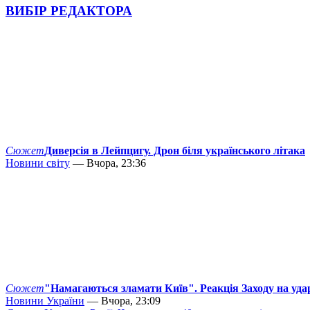
ВИБІР РЕДАКТОРА
Сюжет
Диверсія в Лейпцигу. Дрон біля українського літака
Новини світу
— Вчора, 23:36
Сюжет
"Намагаються зламати Київ". Реакція Заходу на уда
Новини України
— Вчора, 23:09