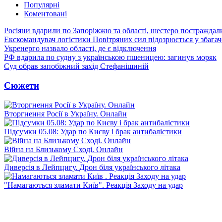
Популярні
Коментовані
Росіяни вдарили по Запоріжжю та області, шестеро постраждал
Екскомандувач логістики Повітряних сил підозрюється у збагач
Укренерго назвало області, де є відключення
РФ вдарила по судну з українською пшеницею: загинув моряк
Суд обрав запобіжний захід Стефанішиній
Сюжети
Вторгнення Росії в Україну. Онлайн
Підсумки 05.08: Удар по Києву і брак антибалістики
Війна на Близькому Сході. Онлайн
Диверсія в Лейпцигу. Дрон біля українського літака
"Намагаються зламати Київ". Реакція Заходу на удар