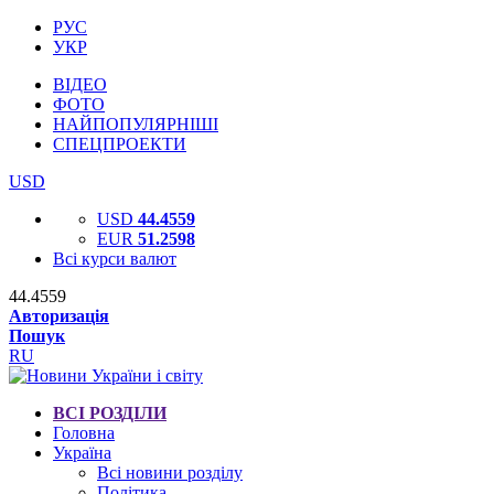
РУС
УКР
ВІДЕО
ФОТО
НАЙПОПУЛЯРНІШІ
СПЕЦПРОЕКТИ
USD
USD
44.4559
EUR
51.2598
Всі курси валют
44.4559
Авторизація
Пошук
RU
ВСІ РОЗДІЛИ
Головна
Україна
Всі новини розділу
Політика