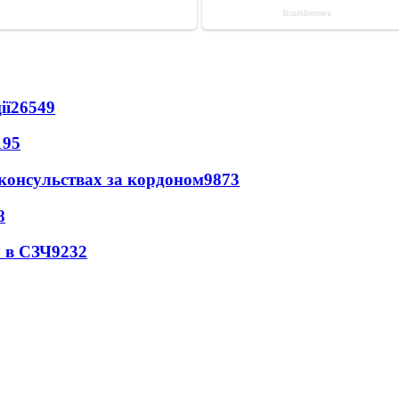
ії
26549
195
 консульствах за кордоном
9873
8
 в СЗЧ
9232