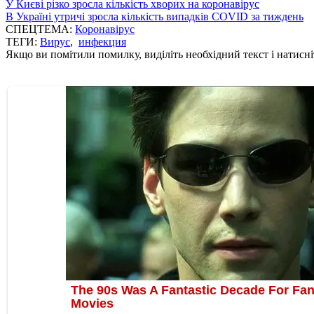
У Києві різко зросла кількість хворих на коронавірус
В Україні утричі зросла кількість випадків COVID за тиждень
СПЕЦТЕМА:
Коронавірус
ТЕГИ:
Вирус
,
инфекция
Якщо ви помітили помилку, виділіть необхідний текст і натисніт