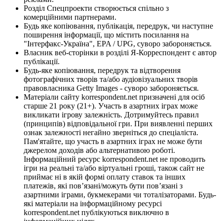
Розділ Спецпроекти створюється спільно з
комерційними партнерами.
Будь яке копіювання, публікація, передрук, чи наступне
поширення інформації, що містить посилання на
"Інтерфакс-Україна", EPA / UPG, суворо забороняється.
Власник веб-сторінки в розділі Я-Корреспондент є автор
публікації.
Будь-яке копіювання, передрук та відтворення
фотографічних творів та/або аудіовізуальних творів
правовласника Getty Images - суворо забороняється.
Матеріали сайту korrespondent.net призначені для осіб
старше 21 року (21+). Участь в азартних іграх може
викликати ігрову залежність. Дотримуйтесь правил
(принципів) відповідальної гри. При виявленні перших
ознак залежності негайно зверніться до спеціаліста.
Пам'ятайте, що участь в азартних іграх не може бути
джерелом доходів або альтернативою роботі.
Інформаційний ресурс korrespondent.net не проводить
ігри на реальні та/або віртуальні гроші, також сайт не
приймає ні в якій формі оплату ставок та інших
платежів, які пов’язані/можуть бути пов’язані з
азартними іграми, букмекерами чи тоталізаторами. Будь-
які матеріали на інформаційному ресурсі
korrespondent.net публікуються виключно в