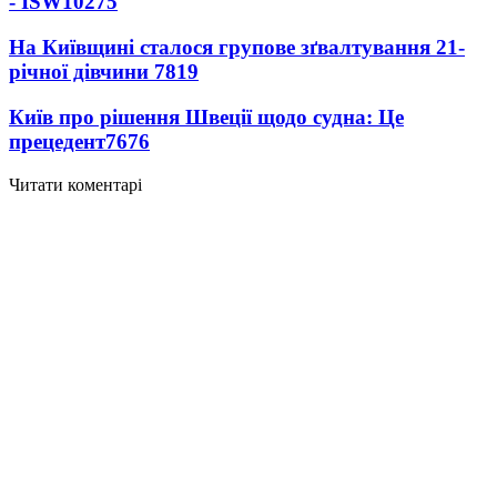
- ISW
10275
На Київщині сталося групове зґвалтування 21-
річної дівчини
7819
Київ про рішення Швеції щодо судна: Це
прецедент
7676
Читати коментарі