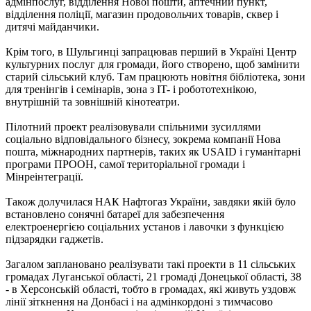
адмінпослуг, відділення Нової пошти, аптечний пункт,
відділення поліції, магазин продовольчих товарів, сквер і
дитячі майданчики.
Крім того, в Шульгинці запрацював перший в Україні Центр
культурних послуг для громади, його створено, щоб замінити
старий сільський клуб. Там працюють новітня бібліотека, зони
для тренінгів і семінарів, зона з IT- і робототехнікою,
внутрішній та зовнішній кінотеатри.
Пілотний проект реалізовували спільними зусиллями
соціально відповідального бізнесу, зокрема компанії Нова
пошта, міжнародних партнерів, таких як USAID і гуманітарні
програми ПРООН, самої територіальної громади і
Мінреінтеграції.
Також долучилася НАК Нафтогаз України, завдяки якій було
встановлено сонячні батареї для забезпечення
електроенергією соціальних установ і лавочки з функцією
підзарядки гаджетів.
Загалом заплановано реалізувати такі проекти в 11 сільських
громадах Луганської області, 21 громаді Донецької області, 38
- в Херсонській області, тобто в громадах, які живуть уздовж
лінії зіткнення на Донбасі і на адмінкордоні з тимчасово