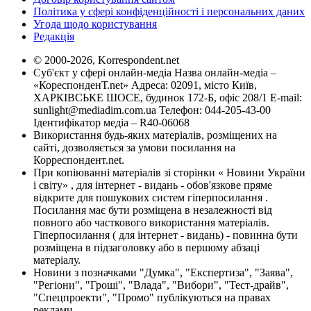
Політика у сфері конфіденційності і персональних даних
Угода щодо користування
Редакція
© 2000-2026, Korrespondent.net
Суб'єкт у сфері онлайн-медіа Назва онлайн-медіа –
«КореспонденТ.net» Адреса: 02091, місто Київ,
ХАРКІВСЬКЕ ШОСЕ, будинок 172-Б, офіс 208/1 E-mail:
sunlight@mediadim.com.ua
Телефон: 044-205-43-00
Ідентифікатор медіа – R40-06068
Використання будь-яких матеріалів, розміщених на
сайті, дозволяється за умови посилання на
Корреспондент.net.
При копіюванні матеріалів зі сторінки « Новини України
і світу» , для інтернет - видань - обов'язкове пряме
відкрите для пошукових систем гіперпосилання .
Посилання має бути розміщена в незалежності від
повного або часткового використання матеріалів.
Гіперпосилання ( для інтернет - видань) - повинна бути
розміщена в підзаголовку або в першому абзаці
матеріалу.
Новини з позначками "Думка", "Експертиза", "Заява",
"Регіони", "Гроші", "Влада", "Вибори", "Тест-драйв",
"Спецпроекти", "Промо" публікуються на правах
реклами.