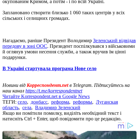
окупованим Кримом, а потім - і по всій Україні.
Заплановано створити близько 1 060 таких центрів у всіх
сільських і селищних громадах.
Нагадаємо, раніше Президент Володимир
Зеленський відвідав
передову в зоні ООС
. Президент поспілкувався з військовими
й оглянув умови несення служби, а також вручив їм цінні
подарунки.
В Україні стартувала програма Нове село
Новини від
Корреспондент.net
в Telegram. Підписуйтесь на
наш канал
https://t.me/korrespondentnet
Читайте Korrespondent.net в Google News
ТЕГИ:
село
,
донбасс
,
реформа
,
реформы
,
Луганская
область
,
села
,
Владимир Зеленский
Якщо ви помітили помилку, виділіть необхідний текст і
натисніть Ctrl + Enter, щоб повідомити про це редакцію.