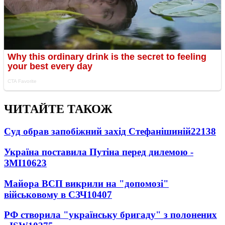
ЧИТАЙТЕ ТАКОЖ
Суд обрав запобіжний захід Стефанішиній
22138
Україна поставила Путіна перед дилемою -
ЗМІ
10623
Майора ВСП викрили на "допомозі"
військовому в СЗЧ
10407
РФ створила "українську бригаду" з полонених