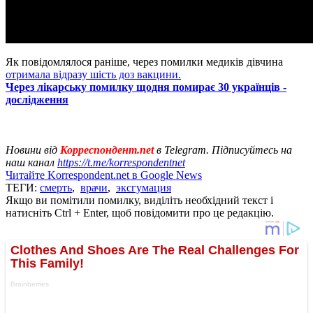
Як повідомлялося раніше, через помилки медиків дівчина
отримала відразу шість доз вакцини.
Через лікарську помилку щодня помирає 30 українців -
дослідження
Новини від
Корреспондент.net
в Telegram. Підписуйтесь на
наш канал
https://t.me/korrespondentnet
Читайте Korrespondent.net в Google News
ТЕГИ:
смерть
,
врачи
,
эксгумация
Якщо ви помітили помилку, виділіть необхідний текст і
натисніть Ctrl + Enter, щоб повідомити про це редакцію.