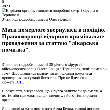
0
4829
З'явилися подробиці смерті Олега Бенци
Мати померлого звернулася в поліцію.
Правоохоронці відкрили кримінальне
провадження за статтею "лікарська
помилка".
З'явилися подробиці смерті 38-річного хірурга і
військовослужбовця Олега Бенци з Тернополя, який помер рік
тому. Щоб дізнатися правду, мати чоловіка домоглася
проведення ексгумації його тіла. Про це йдеться в
сюжеті
ТСН
.
В результаті, з'ясувалося, що хірурга залікували до смерті, а
потім, аби приховати сліди злочину, з його тіла вирізали
органи.
Як розповіла мати померлого Анна Бенца, синові поставили