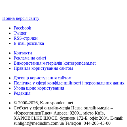
Повна версія сайту
Facebook
Twitter
RSS-стрічки
E-mail розсилка
Контакти
Реклама на сайті
Використання матеріалів korrespondent.net
Правила користування сайтом
Договір користування сайтом
Політика у сфері конфіденційності і персональних даних
Угода щодо користування
Редакція
© 2000-2026, Korrespondent.net
Суб'єкт у сфері онлайн-медіа Назва онлайн-медіа –
«КореспонденТ.net» Адреса: 02091, місто Київ,
ХАРКІВСЬКЕ ШОСЕ, будинок 172-Б, офіс 208/1 E-mail:
sunlight@mediadim.com.ua
Телефон: 044-205-43-00