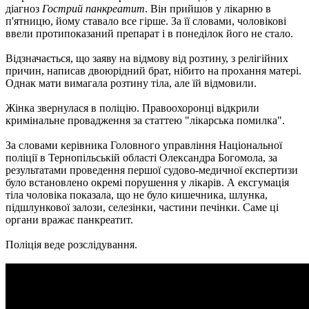
діагноз
Гострий панкреатит
. Він прийшов у лікарню в
п'ятницю, йому ставало все гірше. За її словами, чоловікові
ввели протипоказаний препарат і в понеділок його не стало.
Відзначається, що заяву на відмову від розтину, з релігійних
причин, написав двоюрідний брат, нібито на прохання матері.
Однак мати вимагала розтину тіла, але їй відмовили.
Жінка звернулася в поліцію. Правоохоронці відкрили
кримінальне провадження за статтею "лікарська помилка".
За словами керівника Головного управління Національної
поліції в Тернопільській області Олександра Богомола, за
результатами проведення першої судово-медичної експертизи
було встановлено окремі порушення у лікарів. А ексгумація
тіла чоловіка показала, що не було кишечника, шлунка,
підшлункової залози, селезінки, частини печінки. Саме ці
органи вражає панкреатит.
Поліція веде розслідування.