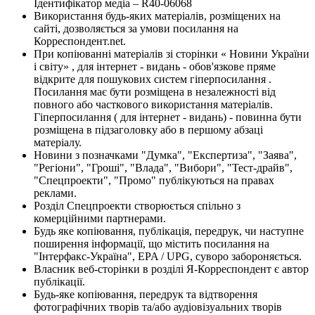
Ідентифікатор медіа – R40-06068
Використання будь-яких матеріалів, розміщених на
сайті, дозволяється за умови посилання на
Корреспондент.net.
При копіюванні матеріалів зі сторінки « Новини України
і світу» , для інтернет - видань - обов'язкове пряме
відкрите для пошукових систем гіперпосилання .
Посилання має бути розміщена в незалежності від
повного або часткового використання матеріалів.
Гіперпосилання ( для інтернет - видань) - повинна бути
розміщена в підзаголовку або в першому абзаці
матеріалу.
Новини з позначками "Думка", "Експертиза", "Заява",
"Регіони", "Гроші", "Влада", "Вибори", "Тест-драйв",
"Спецпроекти", "Промо" публікуються на правах
реклами.
Розділ Спецпроекти створюється спільно з
комерційними партнерами.
Будь яке копіювання, публікація, передрук, чи наступне
поширення інформації, що містить посилання на
"Інтерфакс-Україна", EPA / UPG, суворо забороняється.
Власник веб-сторінки в розділі Я-Корреспондент є автор
публікації.
Будь-яке копіювання, передрук та відтворення
фотографічних творів та/або аудіовізуальних творів