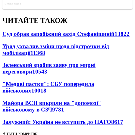
ЧИТАЙТЕ ТАКОЖ
Суд обрав запобіжний захід Стефанішиній
13822
Уряд ухвалив зміни щодо відстрочки від
мобілізації
11368
Зеленський зробив заяву про мирні
переговори
10543
"Медові пастки": СБУ попередила
військових
10018
Майора ВСП викрили на "допомозі"
військовому в СЗЧ
9781
Залужний: Україна не вступить до НАТО
8617
Читати коментарі