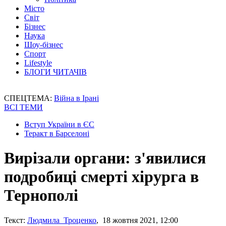
Місто
Світ
Бізнес
Наука
Шоу-бізнес
Спорт
Lifestyle
БЛОГИ ЧИТАЧІВ
СПЕЦТЕМА:
Війна в Ірані
ВСІ ТЕМИ
Вступ України в ЄС
Теракт в Барселоні
Вирізали органи: з'явилися
подробиці смерті хірурга в
Тернополі
Текст:
Людмила Троценко
, 18 жовтня 2021, 12:00