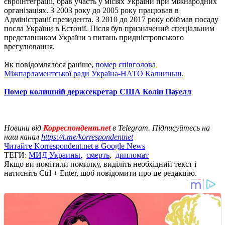
євроінтеграції, брав участь у місіях України при міжнародних
організаціях. З 2003 року до 2005 року працював в
Адміністрації президента. З 2010 до 2017 року обіймав посаду
посла України в Естонії. Після був призначений спеціальним
представником України з питань придністровського
врегулювання.
Як повідомлялося раніше,
помер співголова
Міжпарламентської ради Україна-НАТО Калниньш.
Помер колишній держсекретар США Колін Пауелл
Новини від
Корреспондент.net
в Telegram. Підписуйтесь на
наш канал
https://t.me/korrespondentnet
Читайте Korrespondent.net в Google News
ТЕГИ:
МИД Украины
,
смерть
,
дипломат
Якщо ви помітили помилку, виділіть необхідний текст і
натисніть Ctrl + Enter, щоб повідомити про це редакцію.