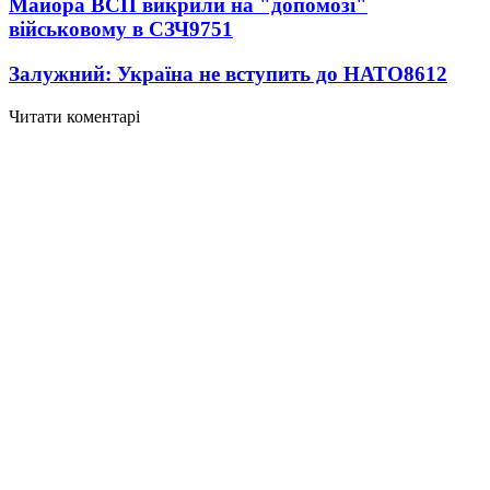
Майора ВСП викрили на "допомозі"
військовому в СЗЧ
9751
Залужний: Україна не вступить до НАТО
8612
Читати коментарі