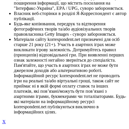
поширення інформації, що містить посилання на
"Інтерфакс-Україна", EPA / UPG, суворо забороняється.
Власник веб-сторінки в розділі Я-Корреспондент є автор
публікації.
Будь-яке копіювання, передрук та відтворення
фотографічних творів та/або аудіовізуальних творів
правовласника Getty Images - суворо забороняється.
Матеріали сайту korrespondent.net призначені для осіб
старше 21 року (21+). Участь в азартних іграх може
викликати ігрову залежність. Дотримуйтесь правил
(принципів) відповідальної гри. При виявленні перших
ознак залежності негайно зверніться до спеціаліста.
Пам'ятайте, що участь в азартних іграх не може бути
джерелом доходів або альтернативою роботі.
Інформаційний ресурс korrespondent.net не проводить
ігри на реальні та/або віртуальні гроші, також сайт не
приймає ні в якій формі оплату ставок та інших
платежів, які пов’язані/можуть бути пов’язані з
азартними іграми, букмекерами чи тоталізаторами. Будь-
які матеріали на інформаційному ресурсі
korrespondent.net публікуються виключно в
інформаційних цілях.
X