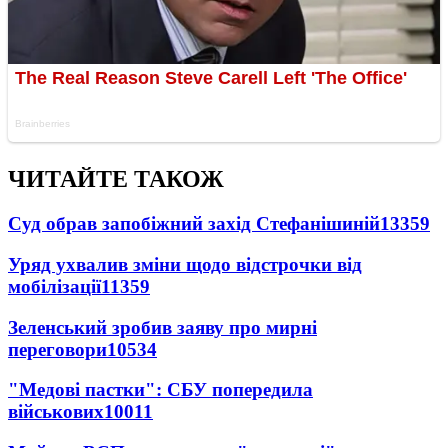
ЧИТАЙТЕ ТАКОЖ
Суд обрав запобіжний захід Стефанішиній
13359
Уряд ухвалив зміни щодо відстрочки від
мобілізації
11359
Зеленський зробив заяву про мирні
переговори
10534
"Медові пастки": СБУ попередила
військових
10011