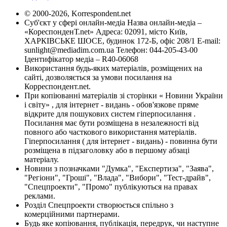
© 2000-2026, Korrespondent.net
Суб'єкт у сфері онлайн-медіа Назва онлайн-медіа –
«КореспонденТ.net» Адреса: 02091, місто Київ,
ХАРКІВСЬКЕ ШОСЕ, будинок 172-Б, офіс 208/1 E-mail:
sunlight@mediadim.com.ua
Телефон: 044-205-43-00
Ідентифікатор медіа – R40-06068
Використання будь-яких матеріалів, розміщених на
сайті, дозволяється за умови посилання на
Корреспондент.net.
При копіюванні матеріалів зі сторінки « Новини України
і світу» , для інтернет - видань - обов'язкове пряме
відкрите для пошукових систем гіперпосилання .
Посилання має бути розміщена в незалежності від
повного або часткового використання матеріалів.
Гіперпосилання ( для інтернет - видань) - повинна бути
розміщена в підзаголовку або в першому абзаці
матеріалу.
Новини з позначками "Думка", "Експертиза", "Заява",
"Регіони", "Гроші", "Влада", "Вибори", "Тест-драйв",
"Спецпроекти", "Промо" публікуються на правах
реклами.
Розділ Спецпроекти створюється спільно з
комерційними партнерами.
Будь яке копіювання, публікація, передрук, чи наступне