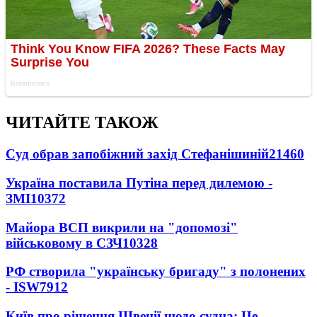
ЧИТАЙТЕ ТАКОЖ
Суд обрав запобіжний захід Стефанішиній
21460
Україна поставила Путіна перед дилемою -
ЗМІ
10372
Майора ВСП викрили на "допомозі"
військовому в СЗЧ
10328
РФ створила "українську бригаду" з полонених
- ISW
7912
Київ про рішення Швеції щодо судна: Це