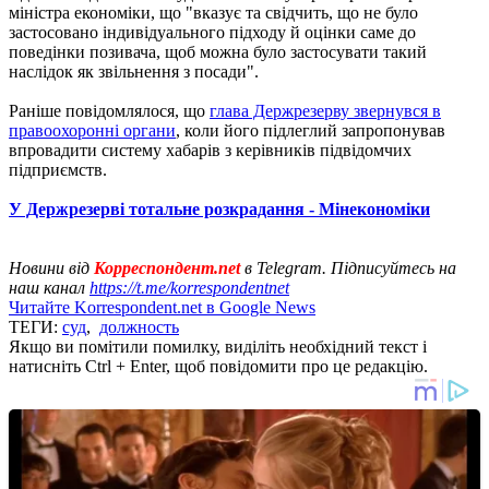
міністра економіки, що "вказує та свідчить, що не було
застосовано індивідуального підходу й оцінки саме до
поведінки позивача, щоб можна було застосувати такий
наслідок як звільнення з посади".
Раніше повідомлялося, що
глава Держрезерву звернувся в
правоохоронні органи
, коли його підлеглий запропонував
впровадити систему хабарів з керівників підвідомчих
підприємств.
У Держрезерві тотальне розкрадання - Мінекономіки
Новини від
Корреспондент.net
в Telegram. Підписуйтесь на
наш канал
https://t.me/korrespondentnet
Читайте Korrespondent.net в Google News
ТЕГИ:
суд
,
должность
Якщо ви помітили помилку, виділіть необхідний текст і
натисніть Ctrl + Enter, щоб повідомити про це редакцію.