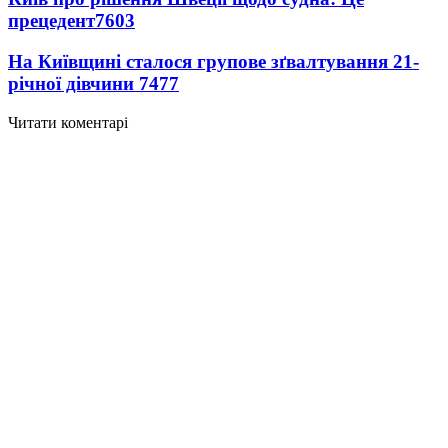
прецедент
7603
На Київщині сталося групове зґвалтування 21-
річної дівчини
7477
Читати коментарі