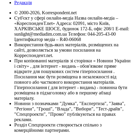
Редакція
© 2000-2026, Korrespondent.net
Суб'єкт у сфері онлайн-медіа Назва онлайн-медіа –
«КореспонденТ.net» Адреса: 02091, місто Київ,
ХАРКІВСЬКЕ ШОСЕ, будинок 172-Б, офіс 208/1 E-mail:
sunlight@mediadim.com.ua
Телефон: 044-205-43-00
Ідентифікатор медіа – R40-06068
Використання будь-яких матеріалів, розміщених на
сайті, дозволяється за умови посилання на
Корреспондент.net.
При копіюванні матеріалів зі сторінки « Новини України
і світу» , для інтернет - видань - обов'язкове пряме
відкрите для пошукових систем гіперпосилання .
Посилання має бути розміщена в незалежності від
повного або часткового використання матеріалів.
Гіперпосилання ( для інтернет - видань) - повинна бути
розміщена в підзаголовку або в першому абзаці
матеріалу.
Новини з позначками "Думка", "Експертиза", "Заява",
"Регіони", "Гроші", "Влада", "Вибори", "Тест-драйв",
"Спецпроекти", "Промо" публікуються на правах
реклами.
Розділ Спецпроекти створюється спільно з
комерційними партнерами.