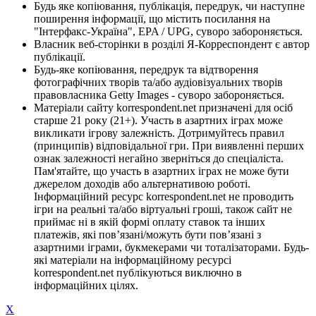
Будь яке копіювання, публікація, передрук, чи наступне
поширення інформації, що містить посилання на
"Інтерфакс-Україна", EPA / UPG, суворо забороняється.
Власник веб-сторінки в розділі Я-Корреспондент є автор
публікації.
Будь-яке копіювання, передрук та відтворення
фотографічних творів та/або аудіовізуальних творів
правовласника Getty Images - суворо забороняється.
Матеріали сайту korrespondent.net призначені для осіб
старше 21 року (21+). Участь в азартних іграх може
викликати ігрову залежність. Дотримуйтесь правил
(принципів) відповідальної гри. При виявленні перших
ознак залежності негайно зверніться до спеціаліста.
Пам'ятайте, що участь в азартних іграх не може бути
джерелом доходів або альтернативою роботі.
Інформаційний ресурс korrespondent.net не проводить
ігри на реальні та/або віртуальні гроші, також сайт не
приймає ні в якій формі оплату ставок та інших
платежів, які пов’язані/можуть бути пов’язані з
азартними іграми, букмекерами чи тоталізаторами. Будь-
які матеріали на інформаційному ресурсі
korrespondent.net публікуються виключно в
інформаційних цілях.
X