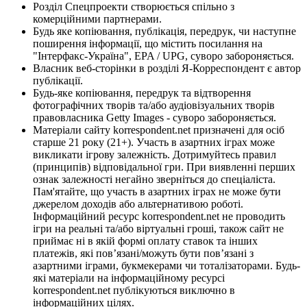
Розділ Спецпроекти створюється спільно з
комерційними партнерами.
Будь яке копіювання, публікація, передрук, чи наступне
поширення інформації, що містить посилання на
"Інтерфакс-Україна", EPA / UPG, суворо забороняється.
Власник веб-сторінки в розділі Я-Корреспондент є автор
публікації.
Будь-яке копіювання, передрук та відтворення
фотографічних творів та/або аудіовізуальних творів
правовласника Getty Images - суворо забороняється.
Матеріали сайту korrespondent.net призначені для осіб
старше 21 року (21+). Участь в азартних іграх може
викликати ігрову залежність. Дотримуйтесь правил
(принципів) відповідальної гри. При виявленні перших
ознак залежності негайно зверніться до спеціаліста.
Пам'ятайте, що участь в азартних іграх не може бути
джерелом доходів або альтернативою роботі.
Інформаційний ресурс korrespondent.net не проводить
ігри на реальні та/або віртуальні гроші, також сайт не
приймає ні в якій формі оплату ставок та інших
платежів, які пов’язані/можуть бути пов’язані з
азартними іграми, букмекерами чи тоталізаторами. Будь-
які матеріали на інформаційному ресурсі
korrespondent.net публікуються виключно в
інформаційних цілях.