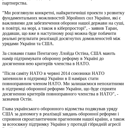
партнерства.
"Ми розглянули конкретні, найкритичніші проекти з розвитку
фундаментальних можливостей Збройних сил України, які є
важливими для забезпечення оборони нашої держави на суші,
в повітрі, на морі, а також в кіберпросторі", - заявив Таран,
додавши, що вже в наступному році можна буде побачити
реальні результати реалізації досягнутих домовленостей між
урядами України та США.
За словами глави Пентагону Ллойда Остіна, США мають
намір підтримувати оборонну реформу в Україні до
досягнення нею критеріїв членства в НАТО.
"Після саміту НАТО в червні 2014 союзники НАТО
запевнили в підтримці України в її намірах стати
повноправним членом НАТО. Ми залишаємося непохитними
в підтримці оборонної реформи України, що буде сприяти
досягненню критеріїв повноправного членства в НАТО", -
зазначив Остін.
Глава українського оборонного відомства подякував уряду
США за допомогу в реалізації завдань оборонної реформи і
сприяння євроатлантичним прагненням нашої країни, а також
за всеосяжну підтримку України у протидії гібридній агресії