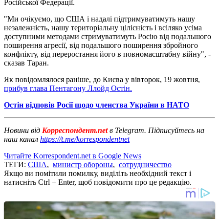
Російської Федерації.
"Ми очікуємо, що США і надалі підтримуватимуть нашу
незалежність, нашу територіальну цілісність і всіляко усіма
доступними методами стримуватимуть Росію від подальшого
поширення агресії, від подальшого поширення збройного
конфлікту, від переростання його в повномасштабну війну", -
сказав Таран.
Як повідомлялося раніше, до Києва у вівторок, 19 жовтня,
прибув глава Пентагону Ллойд Остін.
Остін відповів Росії щодо членства України в НАТО
Новини від
Корреспондент.net
в Telegram. Підписуйтесь на
наш канал
https://t.me/korrespondentnet
Читайте Korrespondent.net в Google News
ТЕГИ:
США
,
министр обороны
,
сотрудничество
Якщо ви помітили помилку, виділіть необхідний текст і
натисніть Ctrl + Enter, щоб повідомити про це редакцію.