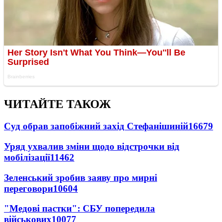
ЧИТАЙТЕ ТАКОЖ
Суд обрав запобіжний захід Стефанішиній
16679
Уряд ухвалив зміни щодо відстрочки від
мобілізації
11462
Зеленський зробив заяву про мирні
переговори
10604
"Медові пастки": СБУ попередила
військових
10077