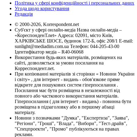
Політика у сфері конфіденційності і персональних даних
Угода щодо користування
Редакція
© 2000-2026, Korrespondent.net
Суб'єкт у сфері онлайн-медіа Назва онлайн-медіа –
«КореспонденТ.net» Адреса: 02091, місто Київ,
ХАРКІВСЬКЕ ШОСЕ, будинок 172-Б, офіс 208/1 E-mail:
sunlight@mediadim.com.ua
Телефон: 044-205-43-00
Ідентифікатор медіа – R40-06068
Використання будь-яких матеріалів, розміщених на
сайті, дозволяється за умови посилання на
Корреспондент.net.
При копіюванні матеріалів зі сторінки « Новини України
і світу» , для інтернет - видань - обов'язкове пряме
відкрите для пошукових систем гіперпосилання .
Посилання має бути розміщена в незалежності від
повного або часткового використання матеріалів.
Гіперпосилання ( для інтернет - видань) - повинна бути
розміщена в підзаголовку або в першому абзаці
матеріалу.
Новини з позначками "Думка", "Експертиза", "Заява",
"Регіони", "Гроші", "Влада", "Вибори", "Тест-драйв",
"Спецпроекти", "Промо" публікуються на правах
реклами.