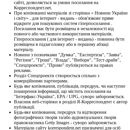
сайті, дозволяється за умови посилання на
Корреспондент.net.
При копіюванні матеріалів зі сторінки « Новини України
і світу» , для інтернет - видань - обов'язкове пряме
відкрите для пошукових систем гіперпосилання .
Посилання має бути розміщена в незалежності від
повного або часткового використання матеріалів.
Гіперпосилання ( для інтернет - видань) - повинна бути
розміщена в підзаголовку або в першому абзаці
матеріалу.
Новини з позначками "Думка", "Експертиза", "Заява",
"Регіони", "Гроші", "Влада", "Вибори", "Тест-драйв",
"Спецпроекти", "Промо" публікуються на правах
реклами.
Розділ Спецпроекти створюється спільно з
комерційними партнерами.
Будь яке копіювання, публікація, передрук, чи наступне
поширення інформації, що містить посилання на
"Інтерфакс-Україна", EPA / UPG, суворо забороняється.
Власник веб-сторінки в розділі Я-Корреспондент є автор
публікації.
Будь-яке копіювання, передрук та відтворення
фотографічних творів та/або аудіовізуальних творів
правовласника Getty Images - суворо забороняється.
Матеріали сайту korrespondent.net призначені для осіб