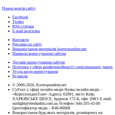
Повна версія сайту
Facebook
Twitter
RSS-стрічки
E-mail розсилка
Контакти
Реклама на сайті
Використання матеріалів korrespondent.net
Правила користування сайтом
Договір користування сайтом
Політика у сфері конфіденційності і персональних даних
Угода щодо користування
Редакція
© 2000-2026, Korrespondent.net
Суб'єкт у сфері онлайн-медіа Назва онлайн-медіа –
«КореспонденТ.net» Адреса: 02091, місто Київ,
ХАРКІВСЬКЕ ШОСЕ, будинок 172-Б, офіс 208/1 E-mail:
sunlight@mediadim.com.ua
Телефон: 044-205-43-00
Ідентифікатор медіа – R40-06068
Використання будь-яких матеріалів, розміщених на