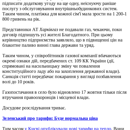
підписати додаткову угоду на ще одну, неіснуючу раніше
послугу з обслуговування внутрішньобудинкових систем.
Таким чином, платіжка для кожної сім'ї мала зрости на 1 200-1
800 гривень на рік.
Представники АТ
Харківгаз
не подавали газ, чекаючи, поки
договір підпишуть усі жителі Благодатного. При цьому
керівництво підприємства заявляло, що в підвищенні цін на
блакитне паливо винні глава держави та уряд.
Таким чином, у співробітників газової компанії вбачаються
окремі ознаки дій, передбачених ст. 109 КК України (дії,
спрямовані на насильницьку зміну чи повалення
конституційного ладу або на захоплення державної влади).
Санкція статті передбачає покарання у вигляді позбавлення
волі до 10 років.
Газопостачання в село було відновлено 17 жовтня тільки після
втручання правоохоронців і місцевої влади.
Досудове розслідування триває.
Зеленський про тарифи: Буде нормальна ціна
Тим часом
у Києві опублікували нові тарифи на тепло
. Вони