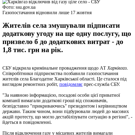
Фото: ssu.gov.ua
Газопостачання відновили лише 17 жовтня
Жителів села змушували підписати
додаткову угоду на ще одну послугу, що
призвело б до додаткових витрат - до
1,8 тис. грн на рік.
СБУ відкрила кримінальне провадження щодо АТ
Харківгаз
.
Співробітники підприємства позбавили газопостачання
жителів села Благодатне Харківської області. Це сталося під
виглядом ремонтних робіт,
повідомляє
прес-служба СБУ.
"За наявною інформацією, посадові особи цієї приватної
компанії вимагали додаткові гроші від споживачів,
безпідставно "прикриваючись" президентом і керівництвом
держави. Таким чином, вони підбурювали людей до масових
акцій протесту, що могло дестабілізувати ситуацію в регіоні", -
йдеться в повідомленні.
Після відключення газу у місцевих жителів вимагали