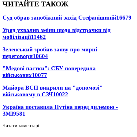
ЧИТАЙТЕ ТАКОЖ
Суд обрав запобіжний захід Стефанішиній
16679
Уряд ухвалив зміни щодо відстрочки від
мобілізації
11462
Зеленський зробив заяву про мирні
переговори
10604
"Медові пастки": СБУ попередила
військових
10077
Майора ВСП викрили на "допомозі"
військовому в СЗЧ
10022
Україна поставила Путіна перед дилемою -
ЗМІ
9581
Читати коментарі