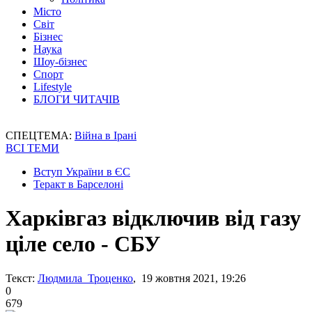
Місто
Світ
Бізнес
Наука
Шоу-бізнес
Спорт
Lifestyle
БЛОГИ ЧИТАЧІВ
СПЕЦТЕМА:
Війна в Ірані
ВСІ ТЕМИ
Вступ України в ЄС
Теракт в Барселоні
Харківгаз відключив від газу
ціле село - СБУ
Текст:
Людмила Троценко
, 19 жовтня 2021, 19:26
0
679