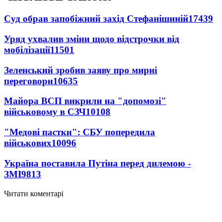
Суд обрав запобіжний захід Стефанішиній
17439
Уряд ухвалив зміни щодо відстрочки від
мобілізації
11501
Зеленський зробив заяву про мирні
переговори
10635
Майора ВСП викрили на "допомозі"
військовому в СЗЧ
10108
"Медові пастки": СБУ попередила
військових
10096
Україна поставила Путіна перед дилемою -
ЗМІ
9813
Читати коментарі