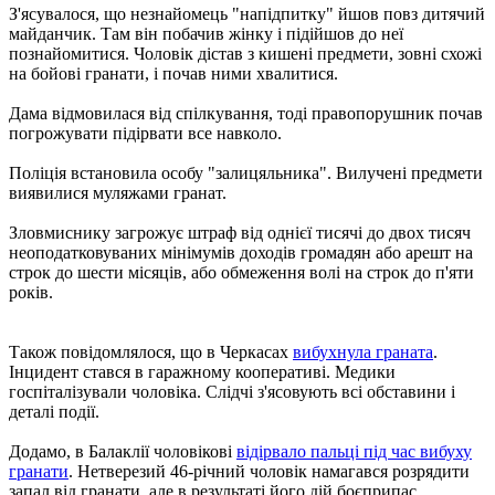
З'ясувалося, що незнайомець "напідпитку" йшов повз дитячий
майданчик. Там він побачив жінку і підійшов до неї
познайомитися. Чоловік дістав з кишені предмети, зовні схожі
на бойові гранати, і почав ними хвалитися.
Дама відмовилася від спілкування, тоді правопорушник почав
погрожувати підірвати все навколо.
Поліція встановила особу "залицяльника". Вилучені предмети
виявилися муляжами гранат.
Зловмиснику загрожує штраф від однієї тисячі до двох тисяч
неоподатковуваних мінімумів доходів громадян або арешт на
строк до шести місяців, або обмеження волі на строк до п'яти
років.
Також повідомлялося, що в Черкасах
вибухнула граната
.
Інцидент стався в гаражному кооперативі. Медики
госпіталізували чоловіка. Слідчі з'ясовують всі обставини і
деталі події.
Додамо, в Балаклії чоловікові
відірвало пальці під час вибуху
гранати
. Нетверезий 46-річний чоловік намагався розрядити
запал від гранати, але в результаті його дій боєприпас