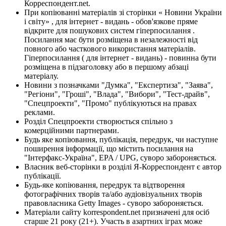
Корреспондент.net.
При копіюванні матеріалів зі сторінки « Новини України
і світу» , для інтернет - видань - обов'язкове пряме
відкрите для пошукових систем гіперпосилання .
Посилання має бути розміщена в незалежності від
повного або часткового використання матеріалів.
Гіперпосилання ( для інтернет - видань) - повинна бути
розміщена в підзаголовку або в першому абзаці
матеріалу.
Новини з позначками "Думка", "Експертиза", "Заява",
"Регіони", "Гроші", "Влада", "Вибори", "Тест-драйв",
"Спецпроекти", "Промо" публікуються на правах
реклами.
Розділ Спецпроекти створюється спільно з
комерційними партнерами.
Будь яке копіювання, публікація, передрук, чи наступне
поширення інформації, що містить посилання на
"Інтерфакс-Україна", EPA / UPG, суворо забороняється.
Власник веб-сторінки в розділі Я-Корреспондент є автор
публікації.
Будь-яке копіювання, передрук та відтворення
фотографічних творів та/або аудіовізуальних творів
правовласника Getty Images - суворо забороняється.
Матеріали сайту korrespondent.net призначені для осіб
старше 21 року (21+). Участь в азартних іграх може