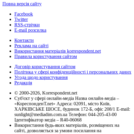
Повна версія сайту
Facebook
Twitter
RSS-стрічки
E-mail розсилка
Контакти
Реклама на сайті
Використання матеріалів korrespondent.net
Правила користування сайтом
Договір користування сайтом
Політика у сфері конфіденційності і персональних даних
Угода щодо користування
Редакція
© 2000-2026, Korrespondent.net
Суб'єкт у сфері онлайн-медіа Назва онлайн-медіа –
«КореспонденТ.net» Адреса: 02091, місто Київ,
ХАРКІВСЬКЕ ШОСЕ, будинок 172-Б, офіс 208/1 E-mail:
sunlight@mediadim.com.ua
Телефон: 044-205-43-00
Ідентифікатор медіа – R40-06068
Використання будь-яких матеріалів, розміщених на
сайті, дозволяється за умови посилання на