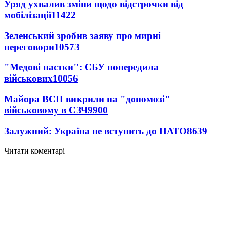
Уряд ухвалив зміни щодо відстрочки від
мобілізації
11422
Зеленський зробив заяву про мирні
переговори
10573
"Медові пастки": СБУ попередила
військових
10056
Майора ВСП викрили на "допомозі"
військовому в СЗЧ
9900
Залужний: Україна не вступить до НАТО
8639
Читати коментарі