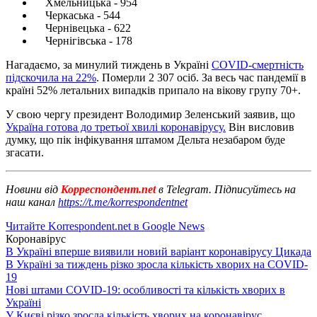
Хмельницька - 954
Черкаська - 544
Чернівецька - 622
Чернігівська - 178
Нагадаємо, за минулий тиждень в Україні
COVID-смертність
підскочила на 22%
. Померли 2 307 осіб. За весь час пандемії в
країні 52% летальних випадків припало на вікову групу 70+.
У свою чергу президент Володимир Зеленський заявив, що
Україна готова до третьої хвилі коронавірусу.
Він висловив
думку, що пік інфікування штамом Дельта незабаром буде
згасати.
Новини від
Корреспондент.net
в Telegram. Підписуйтесь на
наш канал
https://t.me/korrespondentnet
Читайте Korrespondent.net в Google News
Коронавірус
В Україні вперше виявили новий варіант коронавірусу Цикада
В Україні за тиждень різко зросла кількість хворих на COVID-
19
Нові штами COVID-19: особливості та кількість хворих в
Україні
У Києві різко зросла кількість хворих на коронавірус