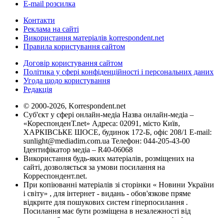
E-mail розсилка
Контакти
Реклама на сайті
Використання матеріалів korrespondent.net
Правила користування сайтом
Договір користування сайтом
Політика у сфері конфіденційності і персональних даних
Угода щодо користування
Редакція
© 2000-2026, Korrespondent.net
Суб'єкт у сфері онлайн-медіа Назва онлайн-медіа –
«КореспонденТ.net» Адреса: 02091, місто Київ,
ХАРКІВСЬКЕ ШОСЕ, будинок 172-Б, офіс 208/1 E-mail:
sunlight@mediadim.com.ua
Телефон: 044-205-43-00
Ідентифікатор медіа – R40-06068
Використання будь-яких матеріалів, розміщених на
сайті, дозволяється за умови посилання на
Корреспондент.net.
При копіюванні матеріалів зі сторінки « Новини України
і світу» , для інтернет - видань - обов'язкове пряме
відкрите для пошукових систем гіперпосилання .
Посилання має бути розміщена в незалежності від