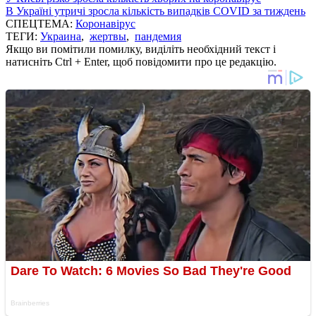
В Україні утричі зросла кількість випадків COVID за тиждень
СПЕЦТЕМА:
Коронавірус
ТЕГИ:
Украина
,
жертвы
,
пандемия
Якщо ви помітили помилку, виділіть необхідний текст і
натисніть Ctrl + Enter, щоб повідомити про це редакцію.