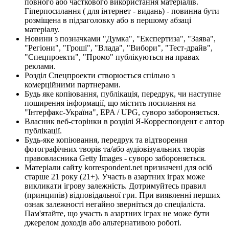
повного або часткового використання матеріалів.
Гіперпосилання ( для інтернет - видань) - повинна бути
розміщена в підзаголовку або в першому абзаці
матеріалу.
Новини з позначками "Думка", "Експертиза", "Заява",
"Регіони", "Гроші", "Влада", "Вибори", "Тест-драйв",
"Спецпроекти", "Промо" публікуються на правах
реклами.
Розділ Спецпроекти створюється спільно з
комерційними партнерами.
Будь яке копіювання, публікація, передрук, чи наступне
поширення інформації, що містить посилання на
"Інтерфакс-Україна", EPA / UPG, суворо забороняється.
Власник веб-сторінки в розділі Я-Корреспондент є автор
публікації.
Будь-яке копіювання, передрук та відтворення
фотографічних творів та/або аудіовізуальних творів
правовласника Getty Images - суворо забороняється.
Матеріали сайту korrespondent.net призначені для осіб
старше 21 року (21+). Участь в азартних іграх може
викликати ігрову залежність. Дотримуйтесь правил
(принципів) відповідальної гри. При виявленні перших
ознак залежності негайно зверніться до спеціаліста.
Пам'ятайте, що участь в азартних іграх не може бути
джерелом доходів або альтернативою роботі.