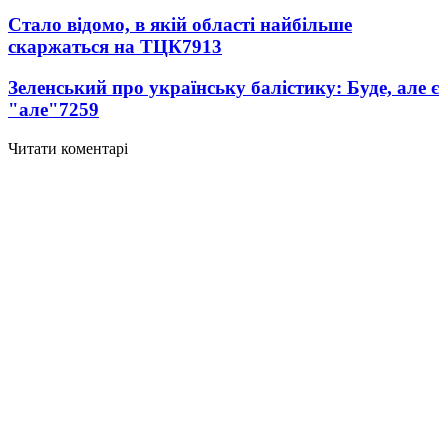
Стало відомо, в якій області найбільше
скаржаться на ТЦК
7913
Зеленський про українську балістику: Буде, але є
"але"
7259
Читати коментарі