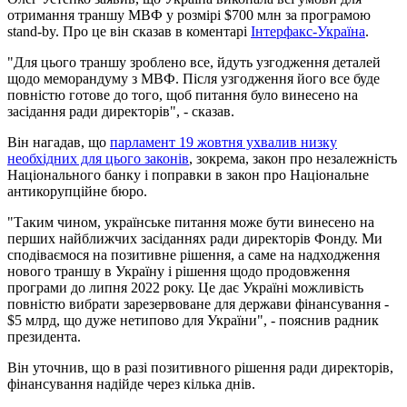
отримання траншу МВФ у розмірі $700 млн за програмою
stand-by. Про це він сказав в коментарі
Інтерфакс-Україна
.
"Для цього траншу зроблено все, йдуть узгодження деталей
щодо меморандуму з МВФ. Після узгодження його все буде
повністю готове до того, щоб питання було винесено на
засідання ради директорів", - сказав.
Він нагадав, що
парламент 19 жовтня ухвалив низку
необхідних для цього законів
, зокрема, закон про незалежність
Національного банку і поправки в закон про Національне
антикорупційне бюро.
"Таким чином, українське питання може бути винесено на
перших найближчих засіданнях ради директорів Фонду. Ми
сподіваємося на позитивне рішення, а саме на надходження
нового траншу в Україну і рішення щодо продовження
програми до липня 2022 року. Це дає Україні можливість
повністю вибрати зарезервоване для держави фінансування -
$5 млрд, що дуже нетипово для України", - пояснив радник
президента.
Він уточнив, що в разі позитивного рішення ради директорів,
фінансування надійде через кілька днів.