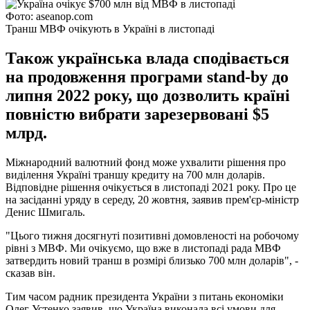
Фото: aseanop.com
Транш МВФ очікують в Україні в листопаді
Також українська влада сподівається
на продовження програми stand-by до
липня 2022 року, що дозволить країні
повністю вибрати зарезервовані $5
млрд.
Міжнародний валютний фонд може ухвалити рішення про
виділення Україні траншу кредиту на 700 млн доларів.
Відповідне рішення очікується в листопаді 2021 року. Про це
на засіданні уряду в середу, 20 жовтня, заявив прем'єр-міністр
Денис Шмигаль.
"Цього тижня досягнуті позитивні домовленості на робочому
рівні з МВФ. Ми очікуємо, що вже в листопаді рада МВФ
затвердить новий транш в розмірі близько 700 млн доларів", -
сказав він.
Тим часом радник президента України з питань економіки
Олег Устенко заявив, що Україна виконала всі умови для