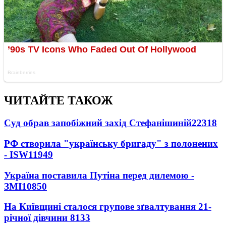
ЧИТАЙТЕ ТАКОЖ
Суд обрав запобіжний захід Стефанішиній
22318
РФ створила "українську бригаду" з полонених
- ISW
11949
Україна поставила Путіна перед дилемою -
ЗМІ
10850
На Київщині сталося групове зґвалтування 21-
річної дівчини
8133