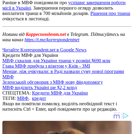
Раніше в МВФ повідомили про
успішне завершення роботи
місії в Україні
. Завершення першого огляду дозволить
виплатити транш в 700 мільйонів доларів.
Рішення про транш
очікується в листопаді.
Новини від
Корреспондент.net
в Telegram. Підписуйтесь на
наш канал
https://t.me/korrespondentnet
Читайте Korrespondent.net в Google News
Кредити МВФ для України
МВФ схвалив для України транш у розмірі $690 млн
Глава МВФ прибула з візитом у Київ - ЗМІ
Менше, ніж очікували: в Раді назвали суму нової програми
МВФ
Зеленський обговорив з МВФ нову фіндопомогу
МВФ виділить Україні ще $2,2 млрд
СПЕЦТЕМА:
Кредити МВФ для України
ТЕГИ:
МВФ
,
кредит
Якщо ви помітили помилку, виділіть необхідний текст і
натисніть Ctrl + Enter, щоб повідомити про це редакцію.