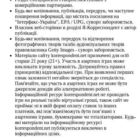
комерційними партнерами.
Будь яке копіювання, публікація, передрук, чи наступне
поширення інформації, що містить посилання на
"Інтерфакс-Україна", EPA / UPG, суворо забороняється.
Власник веб-сторінки в розділі Я-Корреспондент є автор
публікації.
Будь-яке копіювання, передрук та відтворення
фотографічних творів та/або аудіовізуальних творів
правовласника Getty Images - суворо забороняється.
Матеріали сайту korrespondent.net призначені для осіб
старше 21 року (21+). Участь в азартних іграх може
викликати ігрову залежність. Дотримуйтесь правил
(принципів) відповідальної гри. При виявленні перших
ознак залежності негайно зверніться до спеціаліста.
Пам'ятайте, що участь в азартних іграх не може бути
джерелом доходів або альтернативою роботі.
Інформаційний ресурс korrespondent.net не проводить
ігри на реальні та/або віртуальні гроші, також сайт не
приймає ні в якій формі оплату ставок та інших
платежів, які пов’язані/можуть бути пов’язані з
азартними іграми, букмекерами чи тоталізаторами. Будь-
які матеріали на інформаційному ресурсі
korrespondent.net публікуються виключно в
інформаційних цілях.