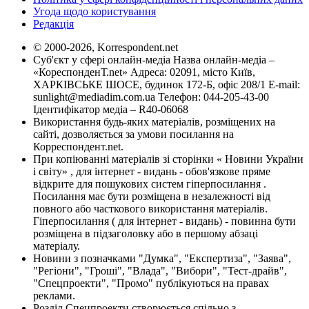
Угода щодо користування
Редакція
© 2000-2026, Korrespondent.net
Суб'єкт у сфері онлайн-медіа Назва онлайн-медіа –
«КореспонденТ.net» Адреса: 02091, місто Київ,
ХАРКІВСЬКЕ ШОСЕ, будинок 172-Б, офіс 208/1 E-mail:
sunlight@mediadim.com.ua
Телефон: 044-205-43-00
Ідентифікатор медіа – R40-06068
Використання будь-яких матеріалів, розміщених на
сайті, дозволяється за умови посилання на
Корреспондент.net.
При копіюванні матеріалів зі сторінки « Новини України
і світу» , для інтернет - видань - обов'язкове пряме
відкрите для пошукових систем гіперпосилання .
Посилання має бути розміщена в незалежності від
повного або часткового використання матеріалів.
Гіперпосилання ( для інтернет - видань) - повинна бути
розміщена в підзаголовку або в першому абзаці
матеріалу.
Новини з позначками "Думка", "Експертиза", "Заява",
"Регіони", "Гроші", "Влада", "Вибори", "Тест-драйв",
"Спецпроекти", "Промо" публікуються на правах
реклами.
Розділ Спецпроекти створюється спільно з