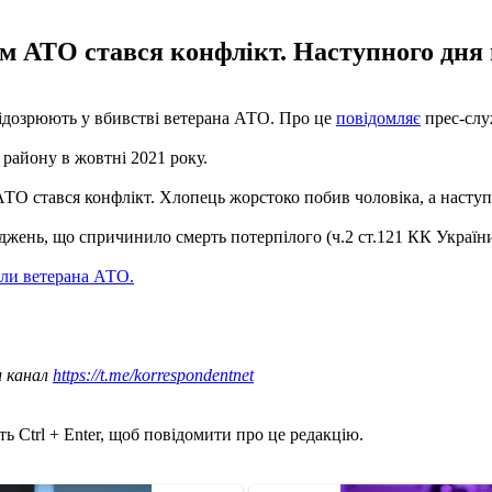
ом АТО стався конфлікт. Наступного дня
 підозрюють у вбивстві ветерана АТО. Про це
повідомляє
прес-слу
о району в жовтні 2021 року.
 АТО стався конфлікт. Хлопець жорстоко побив чоловіка, а насту
ень, що спричинило смерть потерпілого (ч.2 ст.121 КК України
или ветерана АТО.
ш канал
https://t.me/korrespondentnet
ь Ctrl + Enter, щоб повідомити про це редакцію.