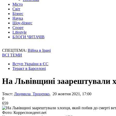
Місто
Світ
Бізнес
Наука
Шоу-бізнес
Спорт
Lifestyle
БЛОГИ ЧИТАЧІВ
СПЕЦТЕМА:
Війна в Ірані
ВСІ ТЕМИ
Вступ України в ЄС
Теракт в Барселоні
На Львівщині заарештували х
Текст:
Людмила Троценко
, 20 жовтня 2021, 17:00
0
659
Фото: Корреспондент.net