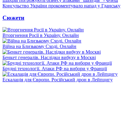
Шахраї погрожують бізнесу атаками "шахедів" - Флеш
Консульство України прокоментувало напад у Гданську
Сюжети
Вторгнення Росії в Україну. Онлайн
Війна на Близькому Сході. Онлайн
Бенкет генералів. Наслідки вибуху в Москві
Брудні технології. Атаки РФ на вибори у Франції
Ескалація для Європи. Російський дрон в Лейпцигу