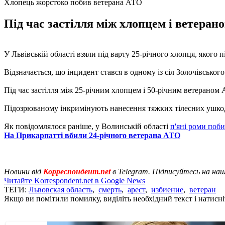
Хлопець жорстоко побив ветерана АТО
Під час застілля між хлопцем і ветеран
У Львівській області взяли під варту 25-річного хлопця, якого
Відзначається, що інцидент стався в одному із сіл Золочівськог
Під час застілля між 25-річним хлопцем і 50-річним ветераном
Підозрюваному інкримінують нанесення тяжких тілесних ушкодж
Як повідомлялося раніше, у Волинській області
п'яні роми поб
На Прикарпатті вбили 24-річного ветерана АТО
Новини від
Корреспондент.net
в Telegram. Підписуйтесь на на
Читайте Korrespondent.net в Google News
ТЕГИ:
Львовская область
,
смерть
,
арест
,
избиение
,
ветеран
Якщо ви помітили помилку, виділіть необхідний текст і натисніт