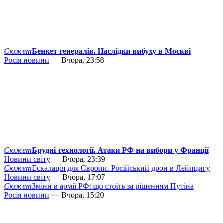
Сюжет
Бенкет генералів. Наслідки вибуху в Москві
Росія новини
— Вчора, 23:58
Сюжет
Брудні технології. Атаки РФ на вибори у Франції
Новини світу
— Вчора, 23:39
Сюжет
Ескалація для Європи. Російський дрон в Лейпцигу
Новини світу
— Вчора, 17:07
Сюжет
Зміни в армії РФ: що стоїть за рішенням Путіна
Росія новини
— Вчора, 15:20