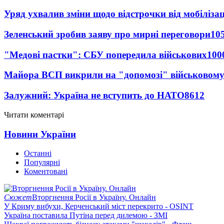
Уряд ухвалив зміни щодо відстрочки від мобілізац
Зеленський зробив заяву про мирні переговори
10
"Медові пастки": СБУ попередила військових
100
Майора ВСП викрили на "допомозі" військовому
Залужний: Україна не вступить до НАТО
8612
Читати коментарі
Новини України
Останні
Популярні
Коментовані
Сюжет
Вторгнення Росії в Україну. Онлайн
У Криму вибухи, Керченський міст перекрито - OSINT
Україна поставила Путіна перед дилемою - ЗМІ