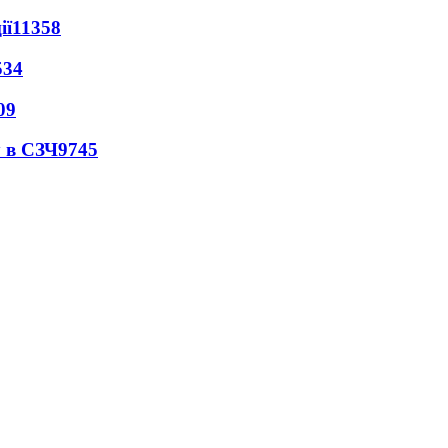
ії
11358
534
09
 в СЗЧ
9745