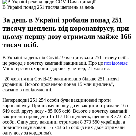
В Україні понад 251 тисяча щеплень за день
За день в Україні зробили понад 251
тисячу щеплень від коронавірусу, при
цьому першу дозу отримали майже 166
тисяч осіб.
В Україні за день від Covid-19 вакцинували 251 тисячу осіб -
це рекорд з початку кампанії вакцинації. Про це
повідомляє
Міністерство охорони здоров'я у четвер, 21 жовтня.
"20 жовтня від Covid-19 вакциновано більше 251 тисячі
українців! Всього проведено понад 15 млн щеплень", -
сказано в повідомленні.
Напередодні 251 254 особи були вакциновані проти
коронавірусу. При цьому першу дозу вакцини отримали 165
649 осіб, другу дозу - 85 605 осіб. Всього з початку кампанії
вакцинації проведено 15 117 165 щеплень, щеплені 8 373 552
особи. Одну дозу вакцини отримали 8 373 550 українців, а
повністю імунізовані - 6 743 615 осіб (з них двоє отримали
одну дозу за кордоном).