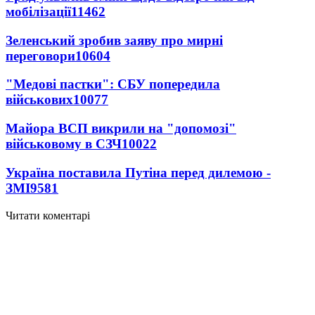
мобілізації
11462
Зеленський зробив заяву про мирні
переговори
10604
"Медові пастки": СБУ попередила
військових
10077
Майора ВСП викрили на "допомозі"
військовому в СЗЧ
10022
Україна поставила Путіна перед дилемою -
ЗМІ
9581
Читати коментарі