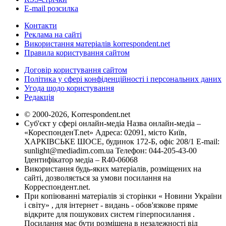
E-mail розсилка
Контакти
Реклама на сайті
Використання матеріалів korrespondent.net
Правила користування сайтом
Договір користування сайтом
Політика у сфері конфіденційності і персональних даних
Угода щодо користування
Редакція
© 2000-2026, Korrespondent.net
Суб'єкт у сфері онлайн-медіа Назва онлайн-медіа –
«КореспонденТ.net» Адреса: 02091, місто Київ,
ХАРКІВСЬКЕ ШОСЕ, будинок 172-Б, офіс 208/1 E-mail:
sunlight@mediadim.com.ua
Телефон: 044-205-43-00
Ідентифікатор медіа – R40-06068
Використання будь-яких матеріалів, розміщених на
сайті, дозволяється за умови посилання на
Корреспондент.net.
При копіюванні матеріалів зі сторінки « Новини України
і світу» , для інтернет - видань - обов'язкове пряме
відкрите для пошукових систем гіперпосилання .
Посилання має бути розміщена в незалежності від