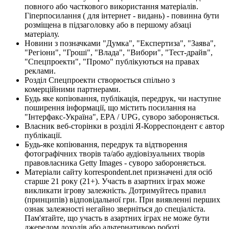
повного або часткового використання матеріалів.
Гіперпосилання ( для інтернет - видань) - повинна бути
розміщена в підзаголовку або в першому абзаці
матеріалу.
Новини з позначками "Думка", "Експертиза", "Заява",
"Регіони", "Гроші", "Влада", "Вибори", "Тест-драйв",
"Спецпроекти", "Промо" публікуються на правах
реклами.
Розділ Спецпроекти створюється спільно з
комерційними партнерами.
Будь яке копіювання, публікація, передрук, чи наступне
поширення інформації, що містить посилання на
"Інтерфакс-Україна", EPA / UPG, суворо забороняється.
Власник веб-сторінки в розділі Я-Корреспондент є автор
публікації.
Будь-яке копіювання, передрук та відтворення
фотографічних творів та/або аудіовізуальних творів
правовласника Getty Images - суворо забороняється.
Матеріали сайту korrespondent.net призначені для осіб
старше 21 року (21+). Участь в азартних іграх може
викликати ігрову залежність. Дотримуйтесь правил
(принципів) відповідальної гри. При виявленні перших
ознак залежності негайно зверніться до спеціаліста.
Пам'ятайте, що участь в азартних іграх не може бути
джерелом доходів або альтернативою роботі.