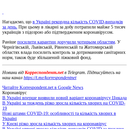
Нагадаємо, що
в Україні рекордна кількість COVID-випадків
за день.
При цьому в лікарні за добу потрапили майже 5 тисяч
українців з підозрою або підтвердженим коронавірусом.
Раніше
посилити карантин доручили чотирьом областям
. У
Чернігівській, Львівській, Рівненській та Житомирській
областях влада посилить контроль за дотриманням санітарних
норм, також буде збільшений ліжковий фонд.
Новини від
Корреспондент.net
в Telegram. Підписуйтесь на
наш канал
https://t.me/korrespondentnet
Читайте Korrespondent.net в Google News
Коронавірус
В Україні вперше виявили новий варіант коронавірусу Цикада
В Україні за тиждень різко зросла кількість хворих на COVID-
19
Нові штами COVID-19: особливості та кількість хворих в
Україні
У Києві різко зросла кількість хворих на коронавірус
В Україні утричі зросла кількість випадків COVID за тиждень